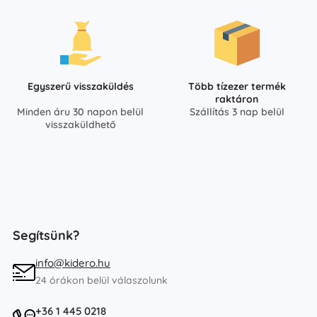
Egyszerű visszaküldés
Több tízezer termék
raktáron
Minden áru 30 napon belül
Szállítás 3 nap belül
visszaküldhető
Segítsünk?
info@kidero.hu
24 órákon belül válaszolunk
+36 1 445 0218