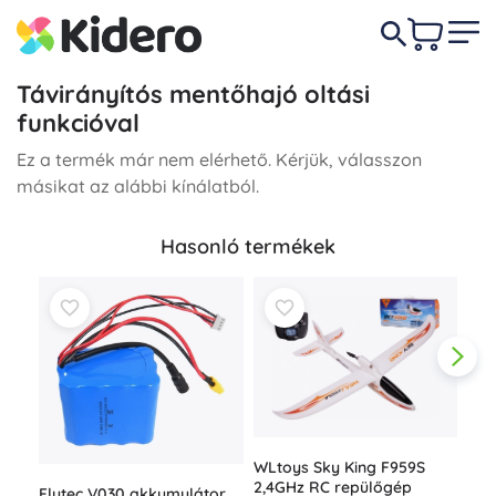
Távirányítós mentőhajó oltási
funkcióval
Ez a termék már nem elérhető. Kérjük, válasszon
másikat az alábbi kínálatból.
Hasonló termékek
WLtoys Sky King F959S
2,4GHz RC repülőgép
Flytec V030 akkumulátor