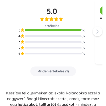
5.0
V
A l
értékelés
5
1
x
4
0
x
3
0
x
2
0
x
1
0
x
Minden értékelés
(
1
)
Készítse fel gyermekeit az iskolai kalandokra ezzel a
nagyszerű Baagl Minecraft szettel, amely tartalmaz
egy
hátizsákot
,
tolltartót
és
zsákot
– mindezt a