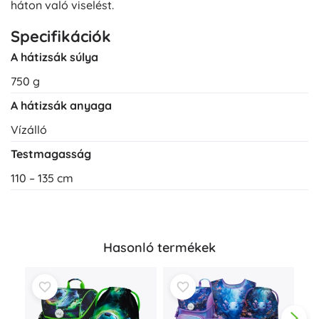
háton való viselést.
Specifikációk
A hátizsák súlya
750 g
A hátizsák anyaga
Vízálló
Testmagasság
110 – 135 cm
Hasonló termékek