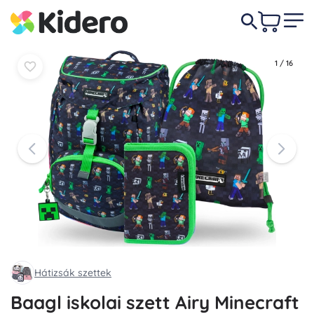
39 990 Ft
Kosárba
Kosárba
1
/
16
Hátizsák szettek
Baagl iskolai szett Airy Minecraft