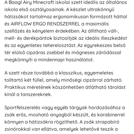
A Baagl Airy Minecraft iskolai szett ideális az általános
iskola első osztályosainak. A készlet ultrakönnyű
hátizsákot tartalmaz ergonomikusan formázott háttal
és AIRFLOW ERGO RENDSZERREL a maximális
szellőzés és kényelem érdekében. Az állítható váll-,
mell- és derékpántok biztosítják az ideális illeszkedést
és az egyenletes teherelosztást. Az egyrekeszes belső
tér elülső cipzáras zsebbel és mágneses záródással
megkönnyíti a mindennapi használatot.
A szett része továbbá a klasszikus, egyemeletes
tolltartó két füllel, amely minőségi cipzárral zárható.
Praktikus méretének köszönhetően átlátható tárolást
kínál a tanszereknek.
Sportfelszerelés vagy egyéb tárgyak hordozásához a
zsák erős, mosható anyagból készült, és karabinerrel
könnyen a hátizsákra rögzíthető. A zsák strapabíró
zsinórokkal van ellátva, amelyek lehetővé teszik a