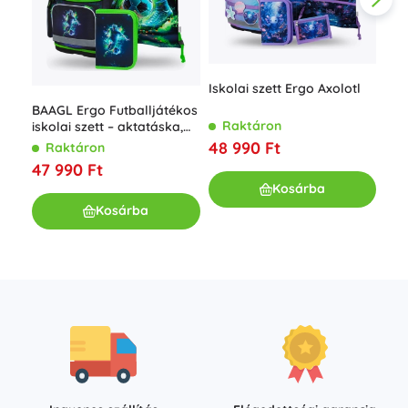
Iskolai szett Ergo Axolotl
BAAGL Ergo Futballjátékos
Raktáron
iskolai szett – aktatáska,
Baa
tolltartó és tornazsák
Ver
48 990 Ft
Raktáron
toll
R
47 990 Ft
45
Kosárba
Kosárba