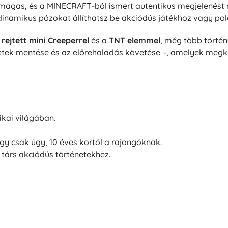
 magas, és a MINECRAFT-ból ismert autentikus megjelenést n
Bluey
Plüssfigurák
inamikus pózokat állíthatsz be akciódús játékhoz vagy polc
Plüssfigurák filmekből és mesékből
a
rejtett mini Creeperrel
és a
TNT elemmel
, még több törté
Interaktív plüssök
Művészet
letek mentése és az előrehaladás követése –, amelyek megkön
Kulcstartók és függődíszek
Plüssök és alvókák a legkisebbeknek
+
Mutasson többet
DC
Babák és kisbabák
kai világában.
Babák
Wednesday
y csak úgy, 10 éves kortól a rajongóknak.
Baba kiegészítők
társ akciódús történetekhez.
Babák
Baba kiegészítők
Jégvarázs
Textilbabák
+
Mutasson többet