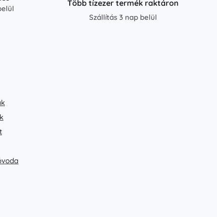
Több tízezer termék raktáron
elül
Szállítás 3 nap belül
ak
k
t
 óvoda