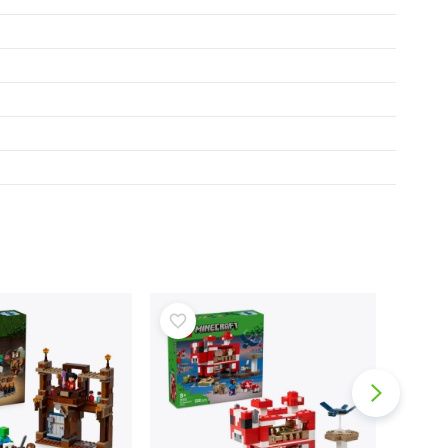
Fürdőjátékok
Könyvek
Foglalkoztató és szórakoztató füzetek
A legkisebbeknek
Könyvkiegészítők
Képeslapok
Kis mesélőknek
+
Mutasson többet