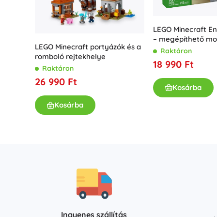
Kiegészítők
Elemtípusok
LEGO Minecraft En
– megépíthető mo
Pótalkatrészek
LEGO Minecraft portyázók és a
csapkodó szárnya
Raktáron
Pumpák
romboló rejtekhelye
18 990 Ft
Raktáron
26 990 Ft
Üzletfelszerelés
Kosárba
Kosárba
Ingyenes szállítás