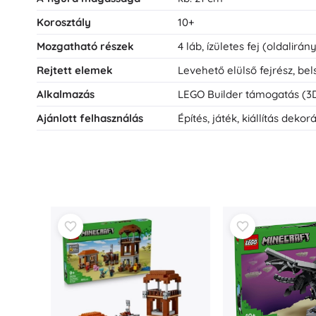
Bababútor és -felszerelés
Korosztály
10+
Biztonság
Mozgatható részek
4 láb, ízületes fej (oldalirá
Etetés és szoptatás
Fürdetés
Rejtett elemek
Levehető elülső fejrész, be
Babakocsik
Alkalmazás
LEGO Builder támogatás (3D
Alvás
Ajánlott felhasználás
Építés, játék, kiállítás dekor
+
Mutasson többet
Elektronikus játékok
Távirányítós játékok
Játékkonzolok
Drónok
Nézze meg a weboldalt.
Mikroszkópok és távcsövek
+
Mutasson többet