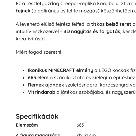
Ez a részletgazdag Creeper-replika körülbelül 21 cm
Architecture
Szabadtéri játékok
fejnek
(oldalirányú és fel-le mozgás) köszönhetően d
Gyerek járművek
A levehető elülső fejrész felfedi a
titkos belső teret
Homokozójátékok
Dots
intuitív eszközeivel –
3D nagyítás és forgatás
, kész
Vízijátékok
kreativitását.
Buborékfújók
+
Mutasson többet
Miért fogod szeretni:
Batman
Gyerekszoba
Ikonikus MINECRAFT élmény
a LEGO kockák fizi
665 elem
a szórakoztató és kielégítő építéshez.
Dekorációk
Vidiyo
Remek ajándék
születésnapra, karácsonyra vag
Éjszakai fények és vetítők
Vitrindarab
a játékos szobájába, és nagyszerű 
Tárolóhely
Ugráló- és hintajátékok
Avatar
Sátrak és házikók
Specifikációk
+
Mutasson többet
Elemszám
665
A figura magassága
kb. 21 cm