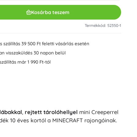
Egyéb
Műanyag építőkészletek
Kosárba teszem
Fa építőkészletek
Mágneses építőkészletek
Termékkód: 52350-1
Golyópályák
Speed Champions
Csavarozós építőkészletek
 szállítás 39 500 Ft feletti vásárlás esetén
+
Mutasson többet
an visszaküldés 30 napon belül
DREAMZzz
szállítás már 1 990 Ft-tól
Füzetborítók és -mappák
Társasjátékok és logikai rejtvények
Puzzle
Társasjátékok
Ideas
Fejtörők
Földgömbök
Kártyajátékok
Partyjátékok
 lábakkal
,
rejtett tárolóhellyel
mini Creeperrel
Wicked (Bűbájos)
+
Mutasson többet
dék 10 éves kortól a MINECRAFT rajongóinak.
Bulik és ünnepségek