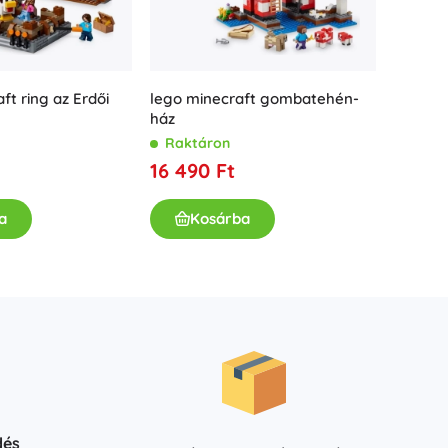
Ajándékutalványok
ft ring az Erdői
lego minecraft gombatehén-
LEGO Mi
ház
kaland
Raktáron
Rakt
16 490 Ft
10 99
a
Kosárba
K
dés