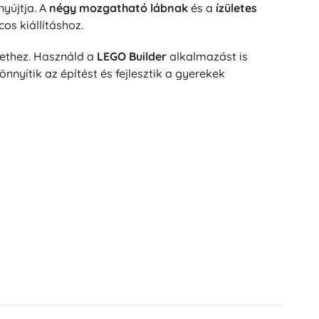
yújtja. A
négy mozgatható lábnak
és a
ízületes
Jurassic World
Ünneplések
os kiállításhoz.
Jelmezek
nethez. Használd a
LEGO Builder
alkalmazást is
Jelmez kiegészítők
One Piece
nyítik az építést és fejlesztik a gyerekek
Halloween
Húsvét
Gabby varázslatos házikója
Játékok a legkisebbeknek
Csörgők, rágókák és cumik
A Gyűrűk Ura
Interaktív játékok
Kirakók, kalapálók, kockák
Alvókák és ölelgetők
Húzós és gurulós játékok
+
Mutasson többet