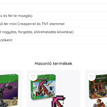
Fegyverek
Pisztolyok
nyú és fel-le mozgás)
Kardok és tőrök
Vízpisztolyok
lső tér mini Creeperrel és TNT elemmel
Íjak
 nagyítás, forgatás, előrehaladás követése)
Számszeríjak
ációként
+
Mutasson többet
Gyermekruházat
Hasonló termékek
Babaruházat
Pólók
Cipő
Pulóverek és kardigánok
Zoknik és harisnyák
+
Mutasson többet