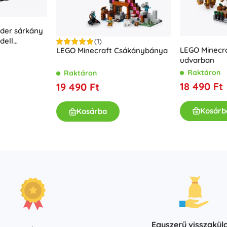
Kislányoknak
Ékszerek
der sárkány
dell
(1)
Táskák
LEGO Minecra
LEGO Minecraft Csákánybánya
kkal
Ékszerdobozok
udvarban
Raktáron
Raktáron
18 490 Ft
19 490 Ft
Kosárb
Kosárba
Egyszerű visszakül