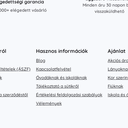
égedettségi garancia
Minden áru 30 napon b
000+ elégedett vásárló
visszaküldhető
ról
Hasznos információk
Ajánlat
Blog
Akciós ár
eltételek (ÁSZF)
Kapcsolatfelvétel
Lányokna
k
Óvodáknak és iskoláknak
Kor szerin
Tájékoztató a sütikről
Fiúknak
a szerződéstől
Értékelési feldolgozási szabályok
Iskola és
Vélemények