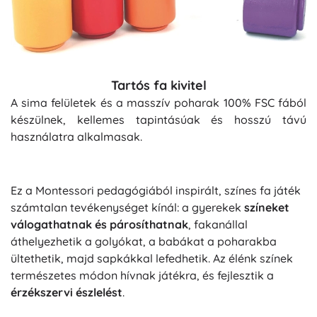
Tartós fa kivitel
A sima felületek és a masszív poharak 100% FSC fából
készülnek, kellemes tapintásúak és hosszú távú
használatra alkalmasak.
Ez a Montessori pedagógiából inspirált, színes fa játék
számtalan tevékenységet kínál: a gyerekek
színeket
válogathatnak és párosíthatnak
, fakanállal
áthelyezhetik a golyókat, a babákat a poharakba
ültethetik, majd sapkákkal lefedhetik. Az élénk színek
természetes módon hívnak játékra, és fejlesztik a
érzékszervi észlelést
.