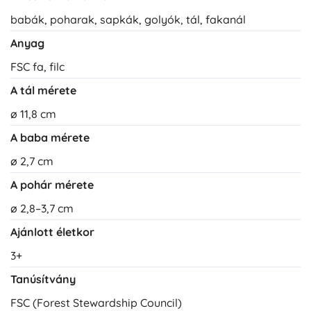
babák, poharak, sapkák, golyók, tál, fakanál
Anyag
FSC fa, filc
A tál mérete
ø 11,8 cm
A baba mérete
ø 2,7 cm
A pohár mérete
ø 2,8–3,7 cm
Ajánlott életkor
3+
Tanúsítvány
FSC (Forest Stewardship Council)