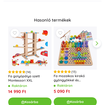
Hasonló termékek
(13)
(14)
Fa mozaikos kirakó
Fa golyópálya szett
Fa 
gyöngyökkel és
Montessori XXL
log
számokkal
for
Raktáron
Raktáron
R
5 090 Ft
14 990 Ft
3 9
Kosárba
Kosárba