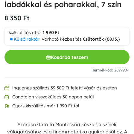
labdákkal és poharakkal, 7 szín
8 350 Ft
Szállítás ettől
1 990 Ft
Külső raktár
· Várható kézbesítés
Csütörtök (08.13.)
Kosárba teszem
Termékkód: 269798-1
Ingyenes szállítás 39 500 Ft feletti vásárlás esetén
Gondtalan visszaküldés 30 napon belül
Gyors kiszállítás már 1 990 Ft-tól
Szórakoztató fa Montessori készlet a színek
válogatásához és a finommotorika gyakorlásához. A