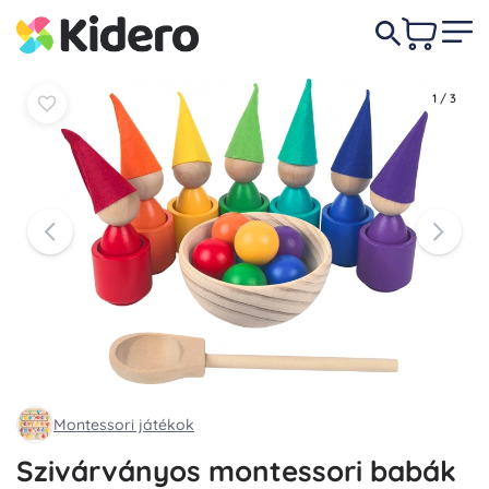
8 350 Ft
Kosárba
Kosárba
1
/
3
Montessori játékok
Szivárványos montessori babák