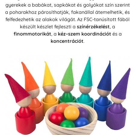
gyerekek a babákat, sapkákat és golyókat szín szerint
a poharakhoz párosíthatják, fakanállal átemelhetik, és
felfedezhetik az alakok világát. Az FSC-tanúsított fából
készült készlet fejleszti a
színérzékelést
, a
finommotorikát
, a
kéz–szem koordinációt
és a
koncentrációt
.