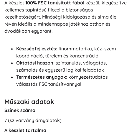
A készlet
100% FSC tanúsított fából
készül, kiegészítve
kellemes tapintású filccel a biztonságos
kezelhetőségért. Minőségi kidolgozása és sima élei
révén ideális a mindennapos játékhoz otthon és
óvodákban egyaránt.
Készségfejlesztés:
finommotorika, kéz–szem
koordináció, türelem és koncentráció
Oktatási haszon:
színtanulás, válogatás,
számolás és egyszerű logikai feladatok
Természetes anyagok:
környezettudatos
választás FSC tanúsítvánnyal
Műszaki adatok
Színek száma
7 (szivárvány árnyalatok)
A készlet tartalma