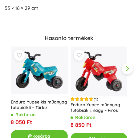
55 × 16 × 29 cm
Hasonló termékek
(1)
Enduro Yupee kis műanyag
Enduro Yupee műanyag
futóbicikli – Türkiz
futóbicikli, nagy – Piros
Smo
Raktáron
jár
Raktáron
8 050 Ft
8 850 Ft
R
14 
Kosárba