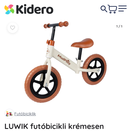
5 250 Ft
Kosárba
Kosárba
1
/
1
Futóbiciklik
LUWIK futóbicikli krémesen