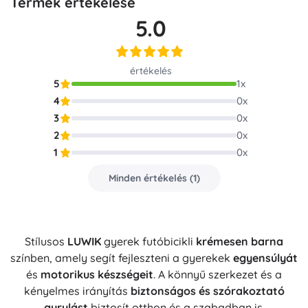
Termék értékelése
5.0
értékelés
5
1
x
4
0
x
3
0
x
2
0
x
1
0
x
Minden értékelés
(
1
)
Stílusos
LUWIK
gyerek futóbicikli
krémesen barna
színben, amely segít fejleszteni a gyerekek
egyensúlyát
és
motorikus készségeit
. A könnyű szerkezet és a
kényelmes irányítás
biztonságos és szórakoztató
gurulást
biztosít otthon és a szabadban is.