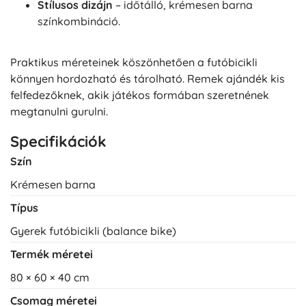
Stílusos dizájn
– időtálló, krémesen barna
színkombináció.
Praktikus méreteinek köszönhetően a futóbicikli
könnyen hordozható és tárolható. Remek ajándék kis
felfedezőknek, akik játékos formában szeretnének
megtanulni gurulni.
Specifikációk
Szín
Krémesen barna
Típus
Gyerek futóbicikli (balance bike)
Termék méretei
80 × 60 × 40 cm
Csomag méretei