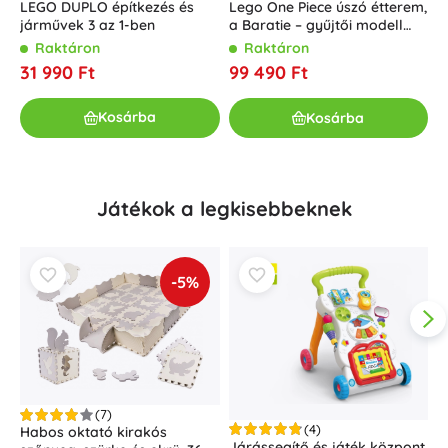
L
LEGO DUPLO építkezés és
Lego One Piece úszó étterem,
g
járművek 3 az 1-ben
a Baratie – gyűjtői modell
felnőtteknek
Raktáron
Raktáron
4
31 990 Ft
99 490 Ft
Kosárba
Kosárba
Játékok a legkisebbeknek
-5%
(7)
(4)
Habos oktató kirakós
Járássegítő és játék központ