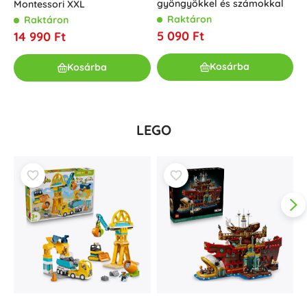
gyöngyökkel és számokkal
Montessori XXL
j
r
Raktáron
Raktáron
5 090 Ft
14 990 Ft
3
Kosárba
Kosárba
LEGO