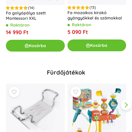
(13)
(14)
Fa mozaikos kirakó
Fa golyópálya szett
D
gyöngyökkel és számokkal
Montessori XXL
Raktáron
Raktáron
5 090 Ft
14 990 Ft
8
Kosárba
Kosárba
Fürdőjátékok