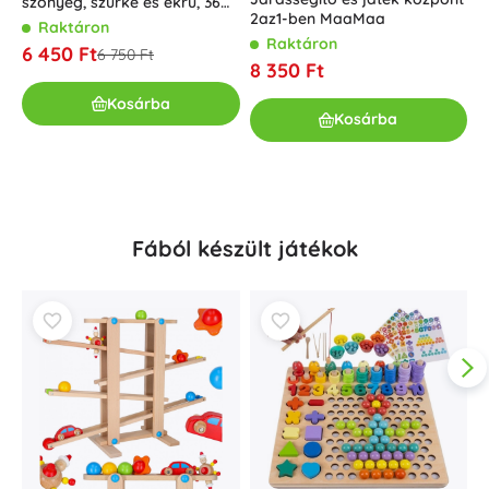
szőnyeg, szürke és ekrü, 36
2az1-ben MaaMaa
darab, 150 × 150 cm
Raktáron
5
Raktáron
j
6 450 Ft
6 750 Ft
n
8 350 Ft
H
2
Kosárba
Kosárba
Fából készült játékok