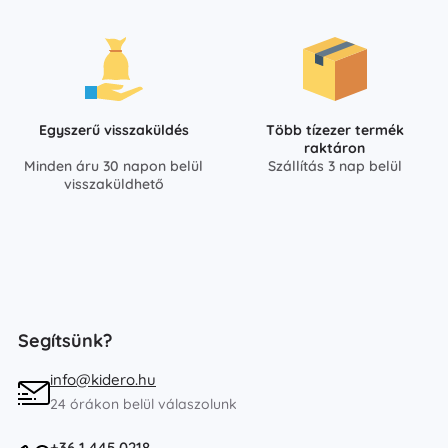
Egyszerű visszaküldés
Több tízezer termék
raktáron
Minden áru 30 napon belül
Szállítás 3 nap belül
visszaküldhető
Segítsünk?
info@kidero.hu
24 órákon belül válaszolunk
+36 1 445 0218