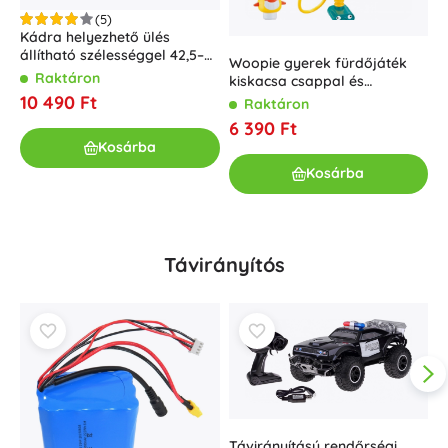
(5)
Kádra helyezhető ülés
állítható szélességgel 42,5–
Woopie gyerek fürdőjáték
Á
65 cm, teherbírás 120 kg
Raktáron
kiskacsa csappal és
k
zuhannyal
é
10 490 Ft
Raktáron
6 390 Ft
6
Kosárba
Kosárba
Távirányítós
Távirányítású rendőrségi