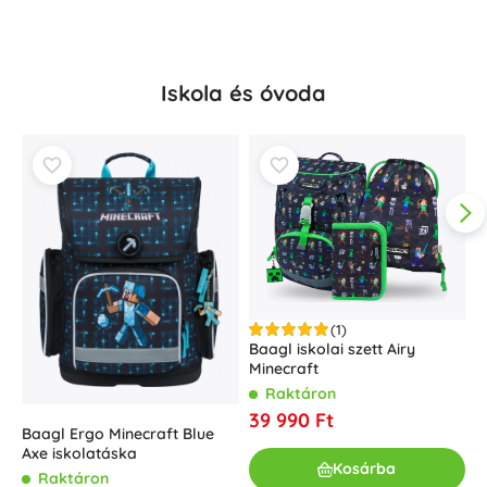
Iskola és óvoda
(1)
Baagl iskolai szett Airy
Minecraft
B
Raktáron
i
39 990 Ft
Baagl Ergo Minecraft Blue
3
Axe iskolatáska
Kosárba
Raktáron