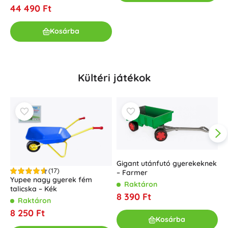
44 490 Ft
Kosárba
Kültéri játékok
Gigant utánfutó gyerekeknek
(17)
– Farmer
Yupee nagy gyerek fém
Raktáron
talicska – Kék
8 390 Ft
Raktáron
8 250 Ft
E
Kosárba
f