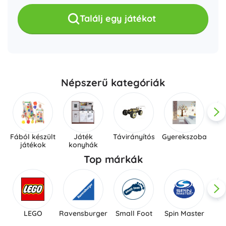
Találj egy játékot
Népszerű kategóriák
Fából készült
Játék
Távirányítós
Gyerekszoba
játékok
konyhák
j
Top márkák
LEGO
Ravensburger
Small Foot
Spin Master
L