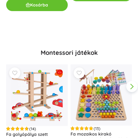
Kosárba
8
Montessori játékok
(13)
(14)
Fa mozaikos kirakó
Fa golyópálya szett
F