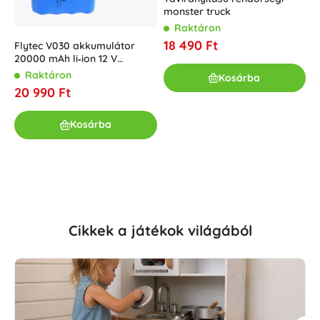
monster truck
Raktáron
18 490 Ft
Flytec V030 akkumulátor
W
20000 mAh li‑ion 12 V
2
horgászcsónakhoz
Raktáron
Kosárba
20 990 Ft
3
Kosárba
Cikkek a játékok világából