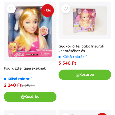
-5%
Gyakorló fej babafrizurák
készítéséhez és
formázásához
?
Külső raktár
3 540 Ft
Fodrászfej gyerekeknek
Kosárba
?
Külső raktár
2 240 Ft
2 340 Ft
Kosárba