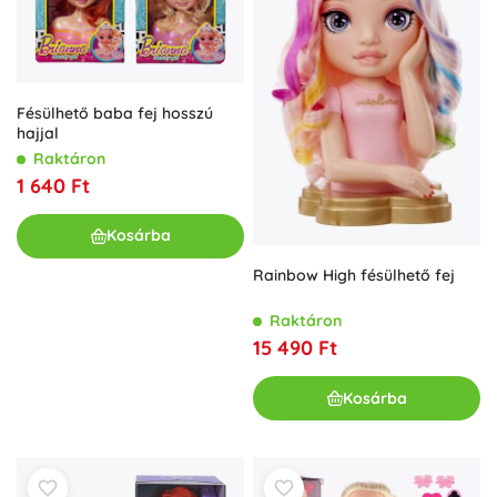
Fésülhető baba fej hosszú
hajjal
Raktáron
1 640 Ft
Kosárba
Rainbow High fésülhető fej
Raktáron
15 490 Ft
Kosárba