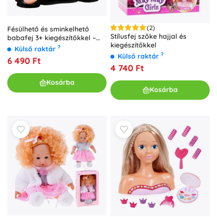
(2)
Fésülhető és sminkelhető
Stílusfej szőke hajjal és
babafej 3+ kiegészítőkkel –
kiegészítőkkel
Szőke
?
Külső raktár
?
Külső raktár
6 490 Ft
4 740 Ft
Kosárba
Kosárba