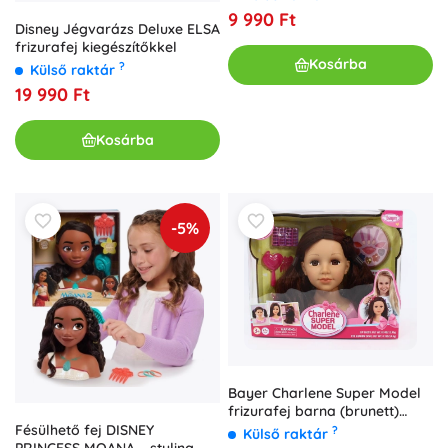
9 990 Ft
Disney Jégvarázs Deluxe ELSA
frizurafej kiegészítőkkel
Kosárba
?
Külső raktár
19 990 Ft
Kosárba
-5%
Bayer Charlene Super Model
frizurafej barna (brunett)
kiegészítőkkel
Fésülhető fej DISNEY
?
Külső raktár
PRINCESS MOANA – styling