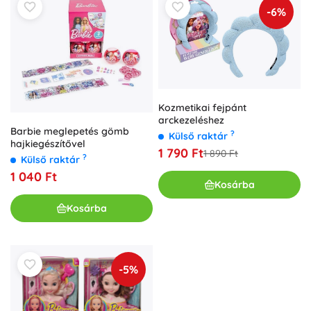
-6%
Kozmetikai fejpánt
arckezeléshez
Barbie meglepetés gömb
?
Külső raktár
hajkiegészítővel
1 790 Ft
1 890 Ft
?
Külső raktár
1 040 Ft
Kosárba
Kosárba
-5%