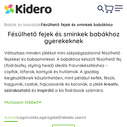
Babák és kisbabák
Fésülhető fejek és sminkek babákhoz
Fésülhető fejek és sminkek babákhoz
gyerekeknek
Változtass minden játékot mini szépségszalonná fésülhető
fejekkel és babasminkkel. A babákhoz készült fésülhető fej
(fodrászfej, styling head) ideális frizurakészítéshez –
copfok, lófarok, kontyok és hullámok. A gazdag
kiegészítőknek köszönhetően, mint például kefék, fésűk,
hajgumik, csatok, hajcsavarók és koronák, a játék
kreatív
,
szórakoztató
és
inspiráló
a kis fodrászok számára.
A babasmink szettek kifejezetten babákhoz készült make-
Mutasson többet
upot kínálnak: szemhéjpúder-paletták, pirosítók, ecsetek,
„rúzsok” és csillámok. Számos modell lemosható, kímélő és
Ajánlott
Legolcsóbb
Legdrágább
Értékelés szerint
nem toxikus sminkeket, valamint könnyen tisztítható
felületeket kínál, így a styling
egyszerű
,
tiszta
és