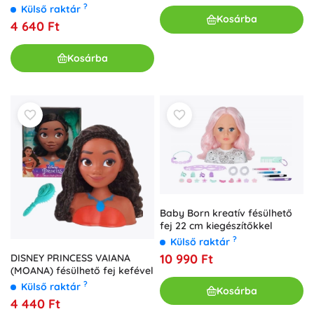
?
Külső raktár
Kosárba
4 640 Ft
Kosárba
Baby Born kreatív fésülhető
fej 22 cm kiegészítőkkel
?
Külső raktár
10 990 Ft
DISNEY PRINCESS VAIANA
(MOANA) fésülhető fej kefével
?
Külső raktár
Kosárba
4 440 Ft