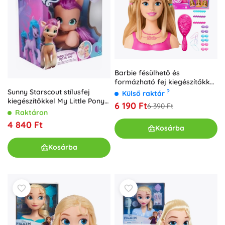
Barbie fésülhető és
formázható fej kiegészítőkkel,
20 darab
Sunny Starscout stílusfej
?
Külső raktár
kiegészítőkkel My Little Pony
6 190 Ft
6 390 Ft
Hasbro-tól
Raktáron
4 840 Ft
Kosárba
Kosárba