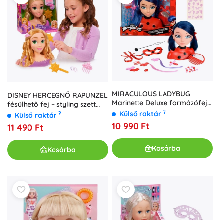
MIRACULOUS LADYBUG
DISNEY HERCEGNŐ RAPUNZEL
Marinette Deluxe formázófej
fésülhető fej – styling szett
kiegészítőkkel
kiegészítőkkel
?
Külső raktár
?
Külső raktár
10 990 Ft
11 490 Ft
Kosárba
Kosárba