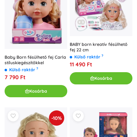
BABY born kreatív fésülhető
fej 22 cm
?
Külső raktár
Baby Born fésülhető fej Carla
stíluskiegészítőkkel
11 490 Ft
?
Külső raktár
7 790 Ft
Kosárba
Kosárba
-10%