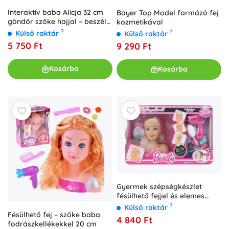
Interaktív baba Alicja 32 cm
Bayer Top Model formázó fej
göndör szőke hajjal – beszél
kozmetikával
és gagyog
?
?
Külső raktár
Külső raktár
5 750 Ft
9 290 Ft
Kosárba
Kosárba
Gyermek szépségkészlet
fésülhető fejjel és elemes
hajszárítóval
?
Külső raktár
Fésülhető fej – szőke baba
4 840 Ft
fodrászkellékekkel 20 cm