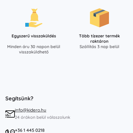
Egyszerű visszaküldés
Több tízezer termék
raktáron
Minden áru 30 napon belül
Szállítás 3 nap belül
visszaküldhető
Segítsünk?
info@kidero.hu
24 órákon belül válaszolunk
+36 1 445 0218