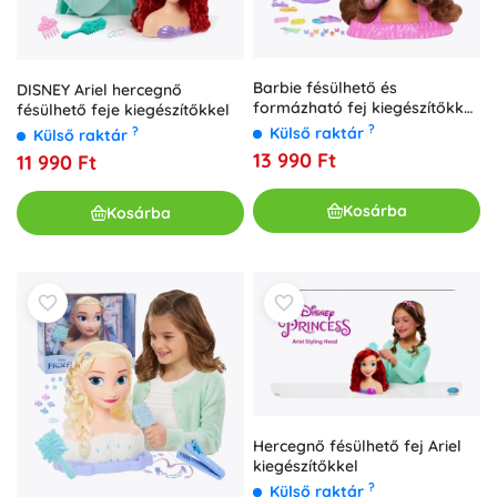
Barbie fésülhető és
DISNEY Ariel hercegnő
formázható fej kiegészítőkkel,
fésülhető feje kiegészítőkkel
20 darab
?
Külső raktár
?
Külső raktár
13 990 Ft
11 990 Ft
Kosárba
Kosárba
Hercegnő fésülhető fej Ariel
kiegészítőkkel
?
Külső raktár