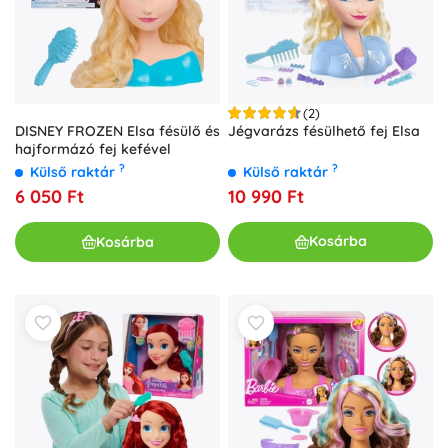
(2)
Jégvarázs fésülhető fej Elsa
DISNEY FROZEN Elsa fésülő és
hajformázó fej kefével
?
?
Külső raktár
Külső raktár
10 990 Ft
6 050 Ft
Kosárba
Kosárba