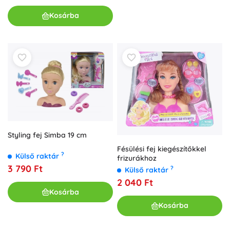
Kosárba
Styling fej Simba 19 cm
Fésülési fej kiegészítőkkel
?
Külső raktár
frizurákhoz
3 790 Ft
?
Külső raktár
2 040 Ft
Kosárba
Kosárba