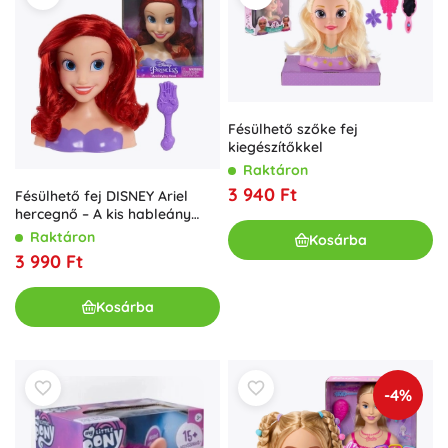
Fésülhető szőke fej
kiegészítőkkel
Raktáron
3 940 Ft
Fésülhető fej DISNEY Ariel
hercegnő – A kis hableány
kefével
Raktáron
Kosárba
3 990 Ft
Kosárba
-4%