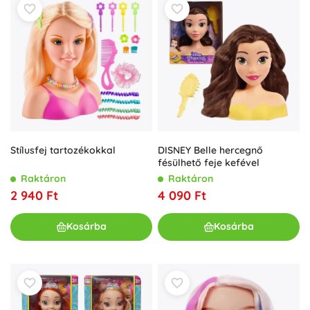
Stílusfej tartozékokkal
DISNEY Belle hercegnő
fésülhető feje kefével
Raktáron
Raktáron
2 940 Ft
4 090 Ft
Kosárba
Kosárba