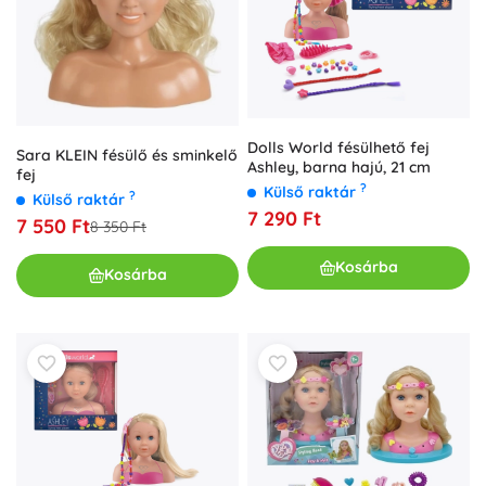
Dolls World fésülhető fej
Sara KLEIN fésülő és sminkelő
Ashley, barna hajú, 21 cm
fej
?
Külső raktár
?
Külső raktár
7 290 Ft
7 550 Ft
8 350 Ft
Kosárba
Kosárba