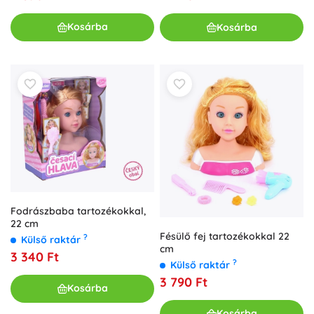
Kosárba
Kosárba
Fodrászbaba tartozékokkal,
22 cm
Fésülő fej tartozékokkal 22
?
Külső raktár
cm
3 340 Ft
?
Külső raktár
3 790 Ft
Kosárba
Kosárba