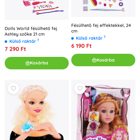
Fésülhető fej effektekkel, 24
Dolls World fésülhető fej
cm
Ashley szőke 21 cm
?
Külső raktár
?
Külső raktár
6 190 Ft
7 290 Ft
Kosárba
Kosárba