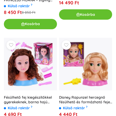
14 490 Ft
baba kiegészítőkkel
?
Külső raktár
8 450 Ft
8 850 Ft
Kosárba
Kosárba
Fésülhető fej kiegészítőkkel
Disney Rapunzel hercegnő
gyerekeknek, barna hajú
fésülhető és formázható feje
baba 20 cm
nap alakú kefével
?
?
Külső raktár
Külső raktár
4 690 Ft
4 440 Ft