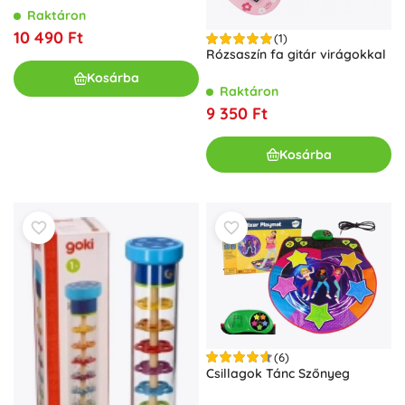
Raktáron
10 490 Ft
(1)
Rózsaszín fa gitár virágokkal
Kosárba
Raktáron
9 350 Ft
Kosárba
(6)
Csillagok Tánc Szőnyeg