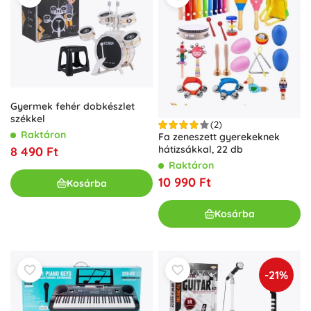
Gyermek fehér dobkészlet
székkel
(2)
Raktáron
Fa zeneszett gyerekeknek
hátizsákkal, 22 db
8 490 Ft
Raktáron
10 990 Ft
Kosárba
Kosárba
-21%