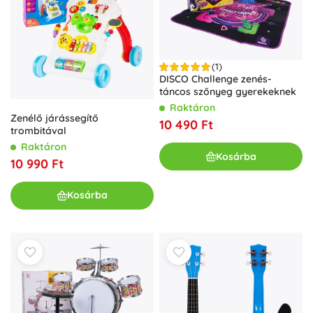
(1)
DISCO Challenge zenés-
táncos szőnyeg gyerekeknek
Raktáron
Zenélő járássegítő
10 490 Ft
trombitával
Raktáron
Kosárba
10 990 Ft
Kosárba