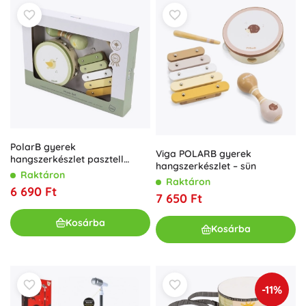
PolarB gyerek
Viga POLARB gyerek
hangszerkészlet pasztell
hangszerkészlet – sün
színekben
Raktáron
Raktáron
6 690 Ft
7 650 Ft
Kosárba
Kosárba
-11%