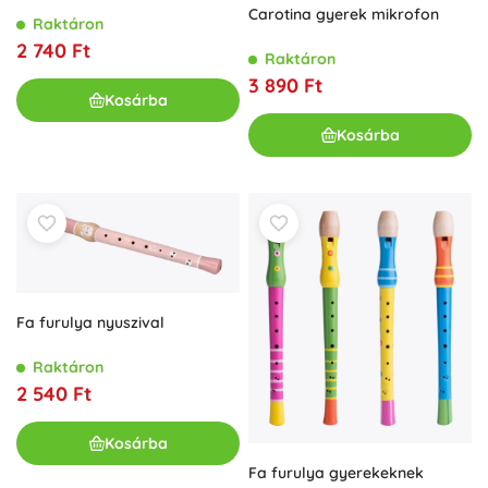
Carotina gyerek mikrofon
Raktáron
2 740 Ft
Raktáron
3 890 Ft
Kosárba
Kosárba
Fa furulya nyuszival
Raktáron
2 540 Ft
Kosárba
Fa furulya gyerekeknek