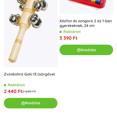
Xilofon és zongora 2 az 1-ben
gyerekeknek, 24 cm
Raktáron
3 390 Ft
Kosárba
Zvonkohra Goki 13 csörgővel
Raktáron
2 440 Ft
2 640 Ft
Kosárba