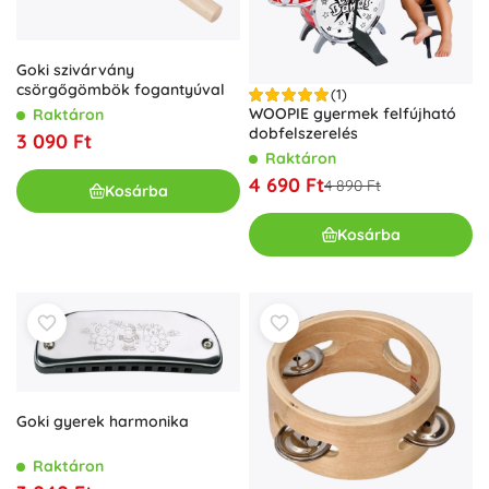
Goki szivárvány
csörgőgömbök fogantyúval
(1)
WOOPIE gyermek felfújható
Raktáron
dobfelszerelés
3 090 Ft
Raktáron
4 690 Ft
4 890 Ft
Kosárba
Kosárba
Goki gyerek harmonika
Raktáron