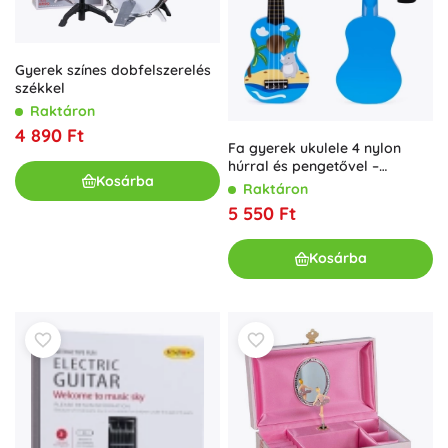
Gyerek színes dobfelszerelés
székkel
Raktáron
4 890 Ft
Fa gyerek ukulele 4 nylon
húrral és pengetővel –
Kosárba
ECOTOYS
Raktáron
5 550 Ft
Kosárba