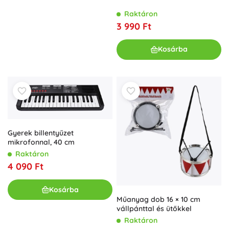
Raktáron
3 990 Ft
Kosárba
Gyerek billentyűzet
mikrofonnal, 40 cm
Raktáron
4 090 Ft
Kosárba
Műanyag dob 16 × 10 cm
vállpánttal és ütőkkel
Raktáron