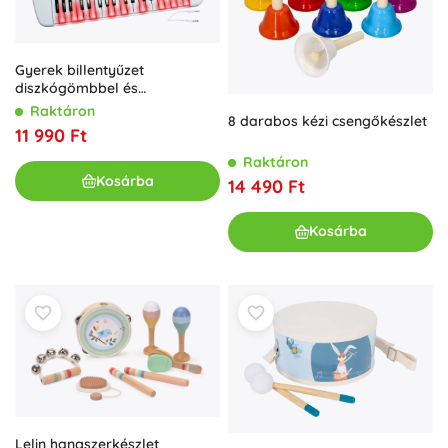
Gyerek billentyűzet
diszkógömbbel és
mikrofonnal 50 × 21 cm
Raktáron
8 darabos kézi csengőkészlet
11 990 Ft
Raktáron
Kosárba
14 490 Ft
Kosárba
Lelin hangszerkészlet