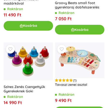
Groovy Beats small foot
madárkával
gyerektaraj dobfelszerelés
Raktáron
Raktáron
11 490 Ft
7 050 Ft
Kosárba
Kosárba
(1)
Tavaszi zenei asztal
Színes Zenés Csengettyűk
Gyerekeknek Goki
Raktáron
Raktáron
9 490 Ft
14 990 Ft