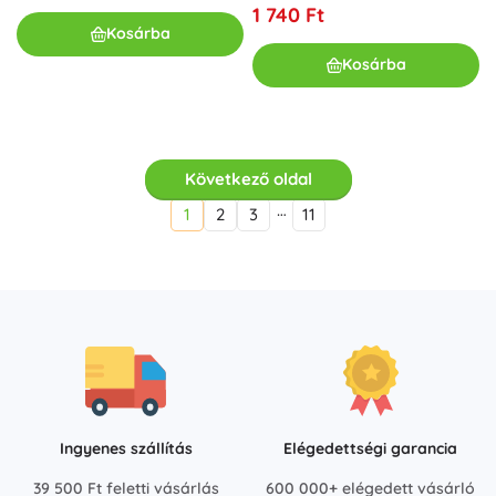
1 740 Ft
Kosárba
Kosárba
Következő oldal
…
1
2
3
11
Ingyenes szállítás
Elégedettségi garancia
39 500 Ft feletti vásárlás
600 000+ elégedett vásárló