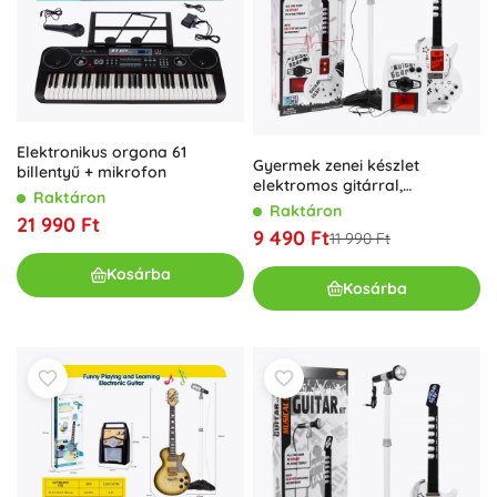
Elektronikus orgona 61
Gyermek zenei készlet
billentyű + mikrofon
elektromos gitárral,
Raktáron
erősítővel és mikrofonnal 6
Raktáron
21 990 Ft
éves kortól
9 490 Ft
11 990 Ft
Kosárba
Kosárba