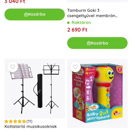
3 040 Ft
Tamburin Goki 3
Kosárba
csengettyűvel membrán
nélkül
Raktáron
2 690 Ft
Kosárba
(11)
Kottatartó muzsikusoknak