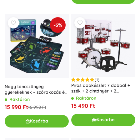
-6%
(1)
Piros dobkészlet 7 dobbal +
Nagy táncszőnyeg
szék + 2 cintányér + 2
gyerekeknek – szórakozás és
dobverő - 12 darab
tánc egyben
Raktáron
Raktáron
15 490 Ft
15 990 Ft
16 990 Ft
Kosárba
Kosárba