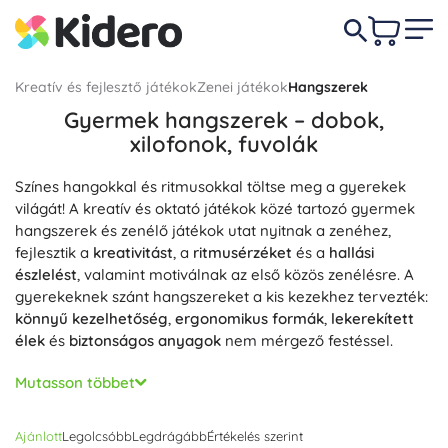
Kreatív és fejlesztő játékok
Zenei játékok
Hangszerek
Gyermek hangszerek – dobok,
xilofonok, fuvolák
Színes hangokkal és ritmusokkal töltse meg a gyerekek
világát! A kreatív és oktató játékok közé tartozó gyermek
hangszerek és zenélő játékok utat nyitnak a zenéhez,
fejlesztik a
kreativitást
, a
ritmusérzéket
és a
hallási
észlelést
, valamint motiválnak az első közös zenélésre. A
gyerekeknek szánt hangszereket a kis kezekhez tervezték:
könnyű kezelhetőség
,
ergonomikus formák
,
lekerekített
élek
és
biztonságos anyagok
nem mérgező festéssel.
Válogasson a színes kínálatból: ritmushangszerek és
Mutasson többet
ütőhangszerek gyerekeknek (gyermek dob, tamburin,
maracas, kasztanyetta, cintányér), dallamhangszerek, mint
Ajánlott
Legolcsóbb
Legdrágább
Értékelés szerint
a gyermek xilofon, furulya, ukulele vagy gyermek