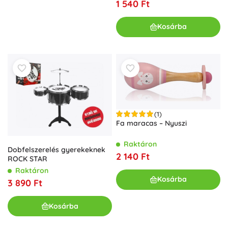
1 540 Ft
Kosárba
(1)
Fa maracas – Nyuszi
Raktáron
Dobfelszerelés gyerekeknek
2 140 Ft
ROCK STAR
Raktáron
Kosárba
3 890 Ft
Kosárba