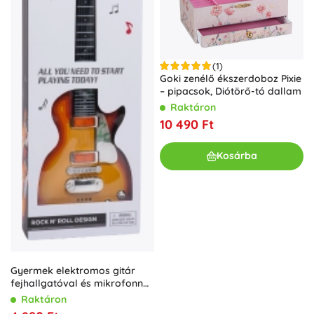
(1)
Goki zenélő ékszerdoboz Pixie
– pipacsok, Diótörő-tó dallam
Raktáron
10 490 Ft
Kosárba
Gyermek elektromos gitár
fejhallgatóval és mikrofonnal
– Piros
Raktáron