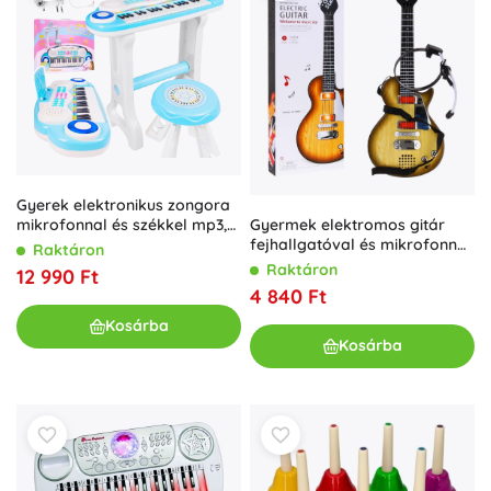
Gyerek elektronikus zongora
Gyermek elektromos gitár
mikrofonnal és székkel mp3,
fejhallgatóval és mikrofonnal
kék
Raktáron
– Fa
Raktáron
12 990 Ft
4 840 Ft
Kosárba
Kosárba