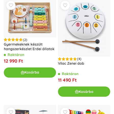
(2)
Gyermekeknek készült
hangszerkészlet Erdei állatok
Raktáron
(4)
12 990 Ft
Vilac Zenei dob
Kosárba
Raktáron
11 490 Ft
Kosárba