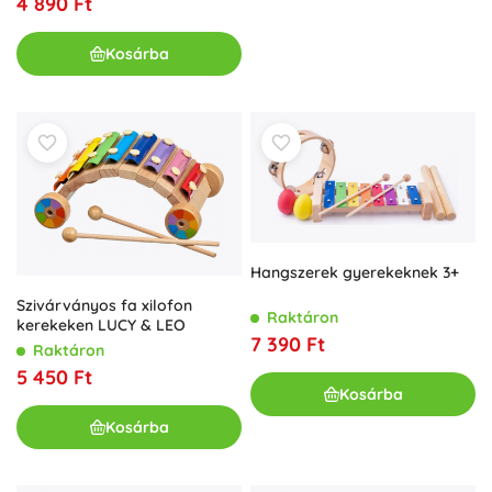
4 890 Ft
Kosárba
Hangszerek gyerekeknek 3+
Szivárványos fa xilofon
Raktáron
kerekeken LUCY & LEO
7 390 Ft
Raktáron
5 450 Ft
Kosárba
Kosárba