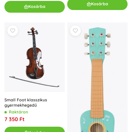
Kosárba
Kosárba
Small Foot klasszikus
gyermekhegedű
Raktáron
7 350 Ft