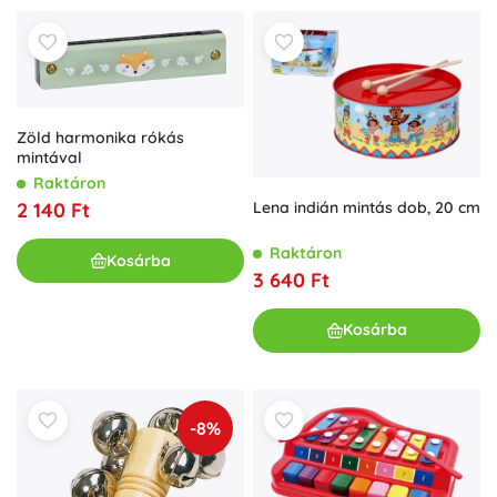
Zöld harmonika rókás
mintával
Raktáron
Lena indián mintás dob, 20 cm
2 140 Ft
Raktáron
Kosárba
3 640 Ft
Kosárba
-8%