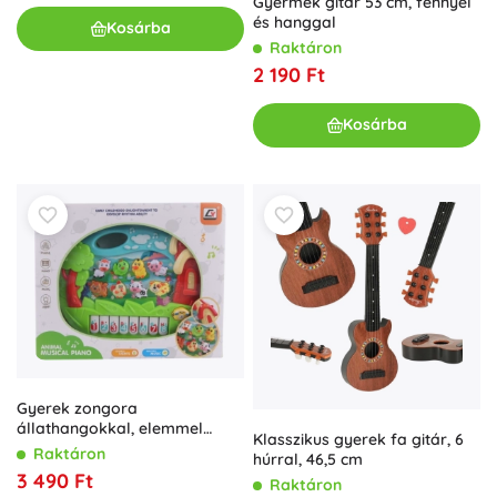
Gyermek gitár 53 cm, fénnyel
és hanggal
Kosárba
Raktáron
2 190 Ft
Kosárba
Gyerek zongora
állathangokkal, elemmel
Klasszikus gyerek fa gitár, 6
működő
Raktáron
húrral, 46,5 cm
3 490 Ft
Raktáron