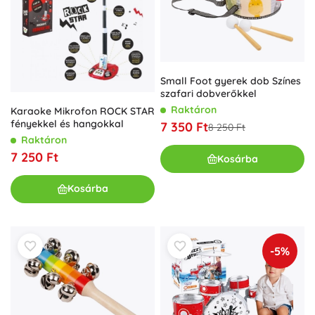
Small Foot gyerek dob Színes
szafari dobverőkkel
Raktáron
Karaoke Mikrofon ROCK STAR
fényekkel és hangokkal
7 350 Ft
8 250 Ft
Raktáron
7 250 Ft
Kosárba
Kosárba
-5%