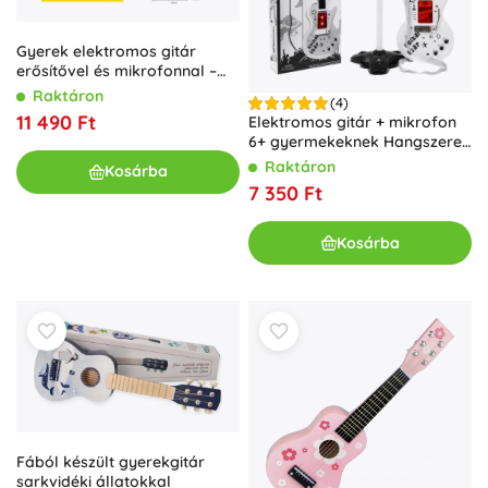
Gyerek elektromos gitár
erősítővel és mikrofonnal –
barna szett
Raktáron
(4)
11 490 Ft
Elektromos gitár + mikrofon
6+ gyermekeknek Hangszerek
hangjai + fények
Raktáron
Kosárba
7 350 Ft
Kosárba
Fából készült gyerekgitár
sarkvidéki állatokkal