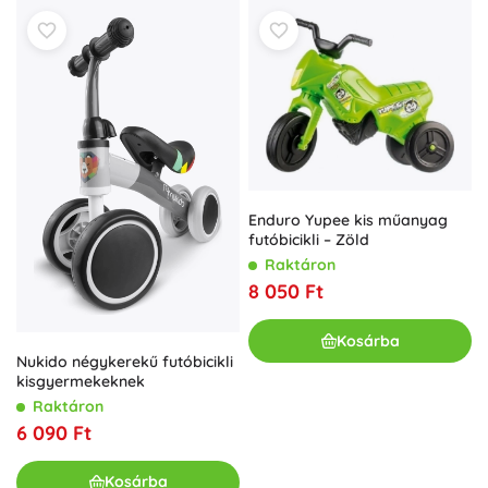
Enduro Yupee kis műanyag
futóbicikli – Zöld
Raktáron
8 050 Ft
Kosárba
Nukido négykerekű futóbicikli
kisgyermekeknek
Raktáron
6 090 Ft
Kosárba