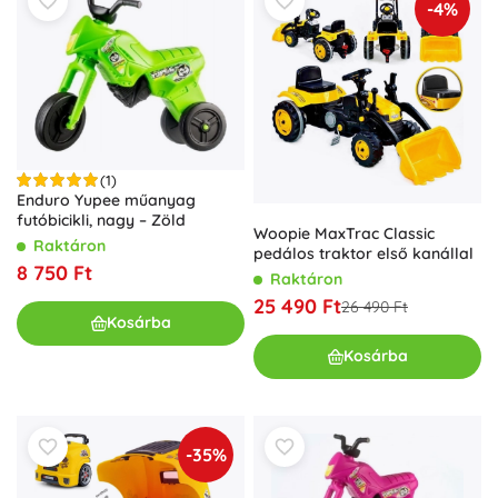
-4%
(1)
Enduro Yupee műanyag
futóbicikli, nagy – Zöld
Woopie MaxTrac Classic
Raktáron
pedálos traktor első kanállal
8 750 Ft
Raktáron
25 490 Ft
26 490 Ft
Kosárba
Kosárba
-35%