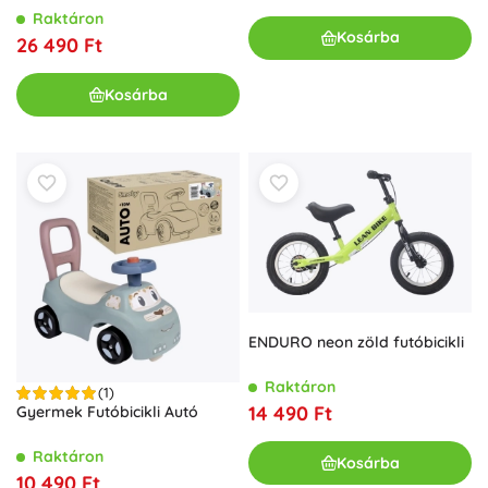
ben, kék
Raktáron
Kosárba
26 490 Ft
Kosárba
ENDURO neon zöld futóbicikli
Raktáron
(1)
14 490 Ft
Gyermek Futóbicikli Autó
Raktáron
Kosárba
10 490 Ft