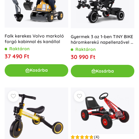
Falk kerekes Volvo markoló
Gyermek 3 az 1-ben TINY BIKE
forgó kabinnal és kanállal
háromkerekű napellenzővel –
Forgatható
Raktáron
Raktáron
37 490 Ft
30 990 Ft
Kosárba
Kosárba
(4)