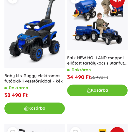
-6%
Falk NEW HOLLAND csappal
ellátott tartálykocsis utánfutó
– kék
Raktáron
Baby Mix Ruggy elektromos
34 490 Ft
36 490 Ft
futóbicikli vezetőrúddal – kék
Raktáron
Kosárba
38 490 Ft
Kosárba