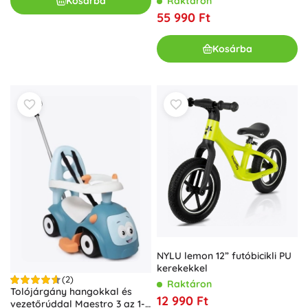
Kosárba
Raktáron
55 990 Ft
Kosárba
NYLU lemon 12” futóbicikli PU
kerekekkel
(2)
Raktáron
Tolójárgány hangokkal és
12 990 Ft
vezetőrúddal Maestro 3 az 1-