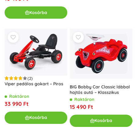
Kosárba
(2)
Viper pedálos gokart – Piros
BIG Bobby Car Classic lábbal
hajtós autó – Klasszikus
Raktáron
Raktáron
33 990 Ft
15 490 Ft
Kosárba
Kosárba