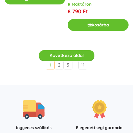
Raktáron
8 790 Ft
Kosárba
Következő oldal
…
1
2
3
11
Ingyenes szállítás
Elégedettségi garancia