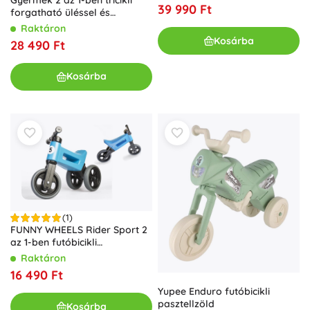
39 990 Ft
forgatható üléssel és
összecsukható napellenzővel,
Raktáron
kék ECOTOYS
Kosárba
28 490 Ft
Kosárba
(1)
FUNNY WHEELS Rider Sport 2
az 1-ben futóbicikli
gyerekeknek – Kék
Raktáron
16 490 Ft
Yupee Enduro futóbicikli
pasztellzöld
Kosárba