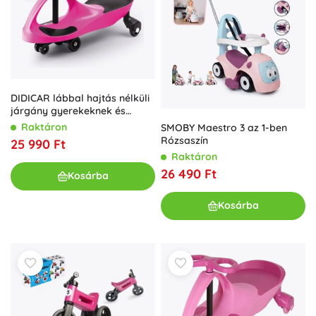
DIDICAR lábbal hajtás nélküli
járgány gyerekeknek és
felnőtteknek – Rózsaszín
Raktáron
SMOBY Maestro 3 az 1-ben
Rózsaszín
25 990 Ft
Raktáron
26 490 Ft
Kosárba
Kosárba