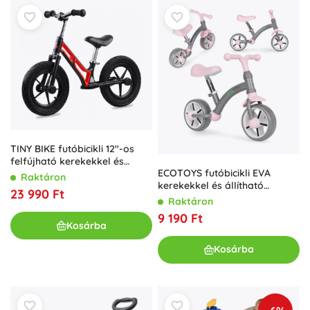
TINY BIKE futóbicikli 12"-os
felfújható kerekekkel és
ECOTOYS futóbicikli EVA
magnézium vázzal – Piros
Raktáron
kerekekkel és állítható
23 990 Ft
nyereggel, szürke
Raktáron
9 190 Ft
Kosárba
Kosárba