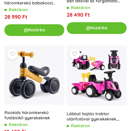
ben tetővel és forgatható
háromkerekű babakocsi
üléssel ECOTOYS – zöld
Raktáron
forgatható üléssel és
Raktáron
vezetőrúddal ECOTOYS
28 490 Ft
28 990 Ft
Kosárba
Kosárba
Ricokids háromkerekű
Lábbal hajtós traktor
futóbicikli gyerekeknek
utánfutóval gyerekeknek,
interaktív kormány és hangok
Raktáron
Raktáron
NEW HOLLAND – Rózsaszín