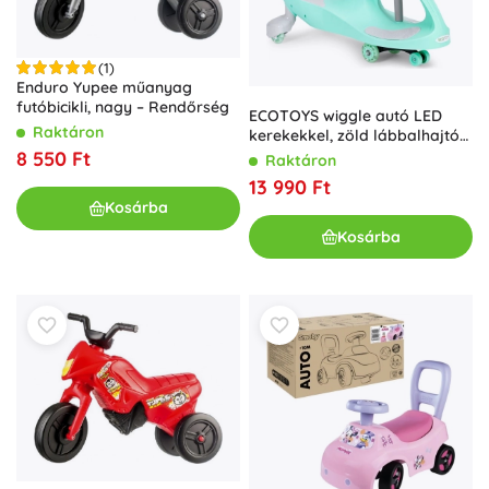
(1)
Enduro Yupee műanyag
futóbicikli, nagy – Rendőrség
ECOTOYS wiggle autó LED
Raktáron
kerekekkel, zöld lábbalhajtós
jármű
8 550 Ft
Raktáron
13 990 Ft
Kosárba
Kosárba