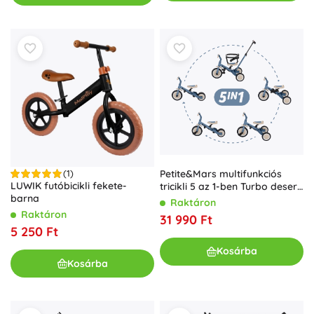
Petite&Mars multifunkciós
(1)
LUWIK futóbicikli fekete-
tricikli 5 az 1-ben Turbo desert
barna
sand
Raktáron
Raktáron
31 990 Ft
5 250 Ft
Kosárba
Kosárba