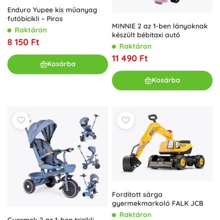
Enduro Yupee kis műanyag
futóbicikli – Piros
MINNIE 2 az 1-ben lányoknak
Raktáron
készült bébitaxi autó
8 150 Ft
Raktáron
11 490 Ft
Kosárba
Kosárba
Fordított sárga
gyermekmarkoló FALK JCB
Raktáron
Gyermek 2 az 1-ben tricikli