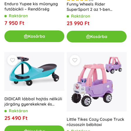
Enduro Yupee kis műanyag
Funny Wheels Rider
futóbicikli – Rendőrség
SuperSport 2 az 1-ben
futóbicikli hevederrel – Fehér–
Raktáron
Raktáron
türkiz
7 950 Ft
23 990 Ft
Kosárba
Kosárba
DIDICAR lábbal hajtás nélküli
járgány gyerekeknek és
felnőtteknek – Türkiz
Raktáron
25 490 Ft
Little Tikes Cozy Coupe Truck
rózsaszín bébitaxi