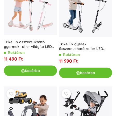
Trike Fix összecsukható
Trike Fix gyerek
gyermek roller világító LED
összecsukható roller LED
kerekekkel, rózsaszín
Raktáron
kerekekkel, fekete
Raktáron
11 490 Ft
11 990 Ft
Kosárba
Kosárba