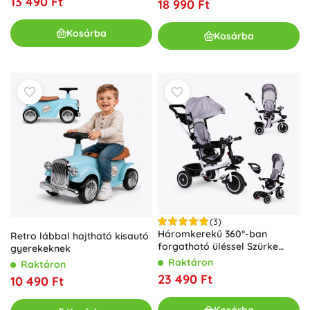
13 490 Ft
18 990 Ft
Kosárba
Kosárba
(3)
Háromkerekű 360°-ban
Retro lábbal hajtható kisautó
forgatható üléssel Szürke
gyerekeknek
ECOTOYS
Raktáron
Raktáron
23 490 Ft
10 490 Ft