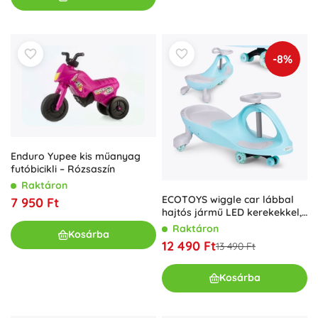
-8%
Enduro Yupee kis műanyag
futóbicikli – Rózsaszín
Raktáron
ECOTOYS wiggle car lábbal
7 950 Ft
hajtós jármű LED kerekekkel,
kék
Raktáron
Kosárba
12 490 Ft
13 490 Ft
Kosárba