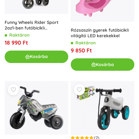
Funny Wheels Rider Sport
2az1-ben futóbicikli
Rózsaszín gyerek futóbicikli
gyerekeknek – Rózsaszín
Raktáron
világító LED kerekekkel
18 990 Ft
Raktáron
9 850 Ft
Kosárba
Kosárba
(2)