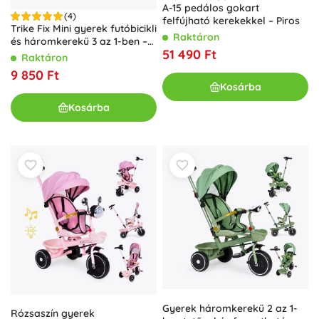
A-15 pedálos gokart
(4)
felfújható kerekekkel – Piros
Trike Fix Mini gyerek futóbicikli
Raktáron
és háromkerekű 3 az 1-ben –
51 490 Ft
sárga
Raktáron
9 850 Ft
Kosárba
Kosárba
Gyerek háromkerekű 2 az 1-
Rózsaszín gyerek