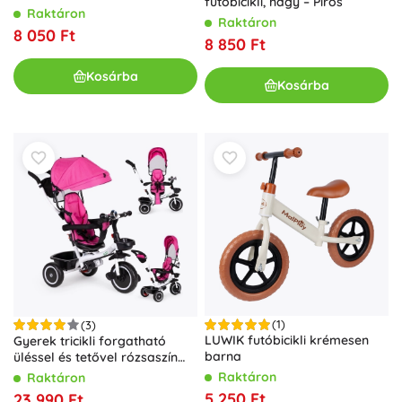
futóbicikli, nagy – Piros
Raktáron
Raktáron
8 050 Ft
8 850 Ft
Kosárba
Kosárba
(1)
(3)
LUWIK futóbicikli krémesen
Gyerek tricikli forgatható
barna
üléssel és tetővel rózsaszín
ECO TOYS
Raktáron
Raktáron
5 250 Ft
23 990 Ft