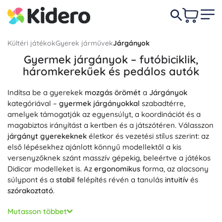
Kültéri játékok
Gyerek járművek
Járgányok
Gyermek járgányok – futóbiciklik,
háromkerekűek és pedálos autók
Indítsa be a gyerekek
mozgás örömét
a
Járgányok
kategóriával –
gyermek járgányokkal
szabadtérre,
amelyek támogatják az egyensúlyt, a koordinációt és a
magabiztos irányítást a kertben és a játszótéren. Válasszon
járgányt gyerekeknek
életkor és vezetési stílus szerint: az
első lépésekhez ajánlott könnyű modellektől a kis
versenyzőknek szánt masszív gépekig, beleértve a játékos
Didicar modelleket is. Az
ergonomikus
forma, az alacsony
súlypont és a
stabil
felépítés révén a tanulás
intuitív
és
szórakoztató
.
Ennek a kategóriának a kulcsjellemzői közé tartozik a
Mutasson többet
könnyű váz
a könnyű kezelhetőségért, az
állítható