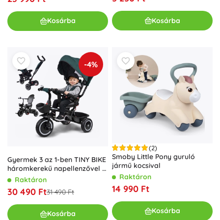
Kosárba
Kosárba
-4%
(2)
Smoby Little Pony guruló
Gyermek 3 az 1-ben TINY BIKE
jármű kocsival
háromkerekű napellenzővel –
Raktáron
Kék
Raktáron
14 990 Ft
30 490 Ft
31 490 Ft
Kosárba
Kosárba