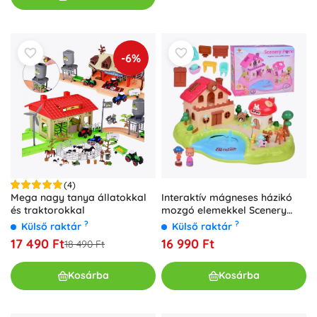
-6%
(4)
Mega nagy tanya állatokkal
Interaktív mágneses házikó
és traktorokkal
mozgó elemekkel Scenery
Park
?
?
Külső raktár
Külső raktár
17 490 Ft
16 990 Ft
18 490 Ft
Kosárba
Kosárba