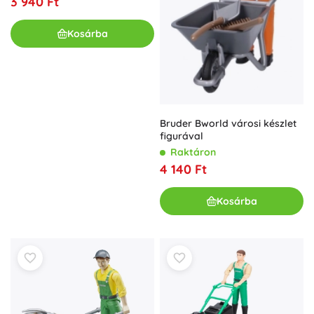
3 940 Ft
Kosárba
Bruder Bworld városi készlet
figurával
Raktáron
4 140 Ft
Kosárba