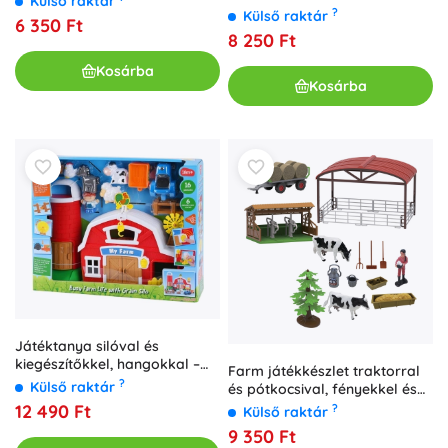
Külső raktár
utánfutóval
?
Külső raktár
6 350 Ft
8 250 Ft
Kosárba
Kosárba
Játéktanya silóval és
kiegészítőkkel, hangokkal –
Farm játékkészlet traktorral
műanyag készlet 18 hó+
?
Külső raktár
és pótkocsival, fényekkel és
hangokkal, 16 darab
12 490 Ft
?
Külső raktár
9 350 Ft