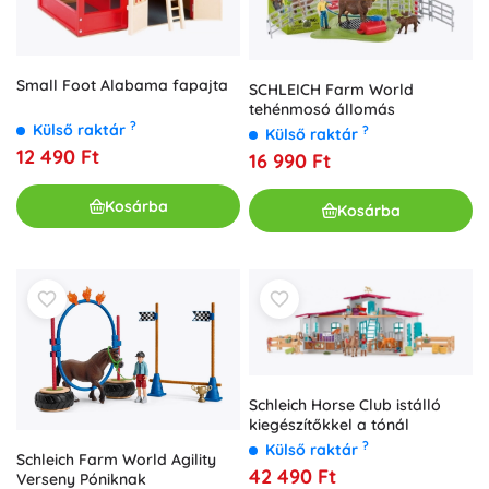
Small Foot Alabama fapajta
SCHLEICH Farm World
tehénmosó állomás
?
Külső raktár
?
Külső raktár
12 490 Ft
16 990 Ft
Kosárba
Kosárba
Schleich Horse Club istálló
kiegészítőkkel a tónál
?
Külső raktár
Schleich Farm World Agility
42 490 Ft
Verseny Póniknak