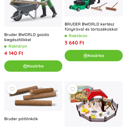
BRUDER BWORLD kertész
fűnyíróval és tartozékokkal
Bruder BWORLD gazda
Raktáron
kiegészítőkkel
3 640 Ft
Raktáron
4 140 Ft
Kosárba
Kosárba
Bruder pótlönkök