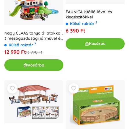
FAUNICA istálló lóval és
kiegészítőkkel
?
Külső raktár
6 390 Ft
Nagy CLAAS tanya állatokkal,
3 mezőgazdasági járművel és
Kosárba
kiegészítőkkel
?
Külső raktár
12 990 Ft
13 990 Ft
Kosárba