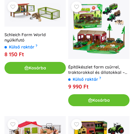
Schleich Farm World
nyúlkifutó
?
Külső raktár
8 150 Ft
Építőkészlet farm csűrrel,
Kosárba
traktorokkal és állatokkal –
102 darab
?
Külső raktár
9 990 Ft
Kosárba