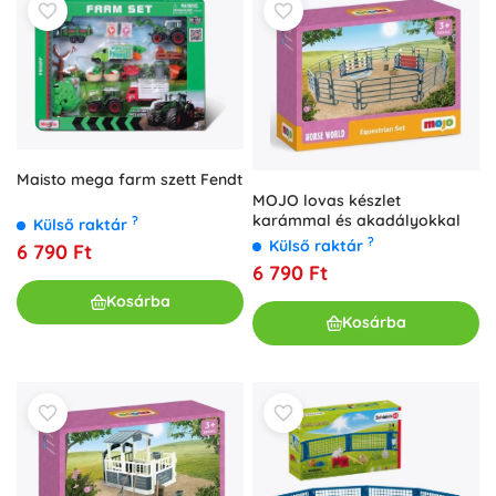
Maisto mega farm szett Fendt
MOJO lovas készlet
karámmal és akadályokkal
?
Külső raktár
?
Külső raktár
6 790 Ft
6 790 Ft
Kosárba
Kosárba