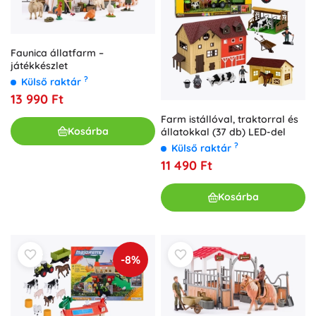
Faunica állatfarm –
játékkészlet
?
Külső raktár
13 990 Ft
Farm istállóval, traktorral és
Kosárba
állatokkal (37 db) LED-del
?
Külső raktár
11 490 Ft
Kosárba
-8%