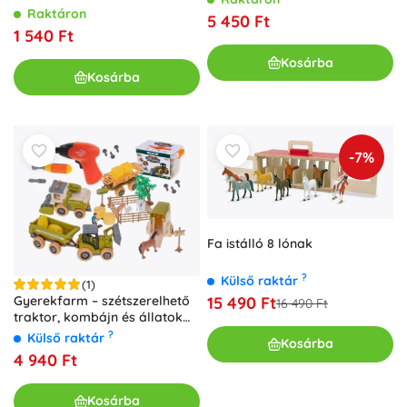
Raktáron
5 450 Ft
1 540 Ft
Kosárba
Kosárba
-7%
Fa istálló 8 lónak
?
Külső raktár
(1)
15 490 Ft
Gyerekfarm – szétszerelhető
16 490 Ft
traktor, kombájn és állatok
akkus fúróval
?
Külső raktár
Kosárba
4 940 Ft
Kosárba