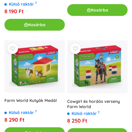
?
Külső raktár
Kosárba
8 190 Ft
Kosárba
Farm World Kutyák Medál
Cowgirl és hordós verseny
Farm World
?
Külső raktár
?
Külső raktár
8 290 Ft
8 250 Ft