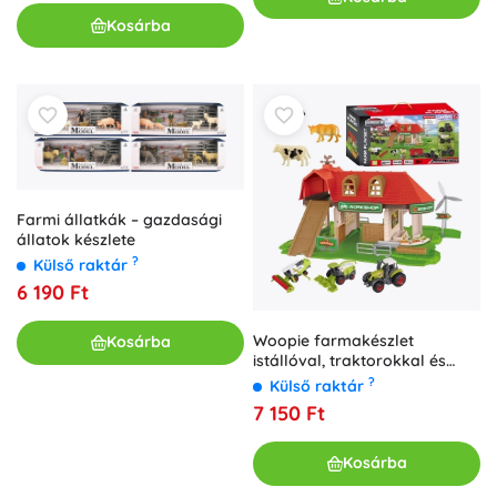
Kosárba
Farmi állatkák – gazdasági
állatok készlete
?
Külső raktár
6 190 Ft
Woopie farmakészlet
Kosárba
istállóval, traktorokkal és
figurákkal – 42 darab
?
Külső raktár
7 150 Ft
Kosárba