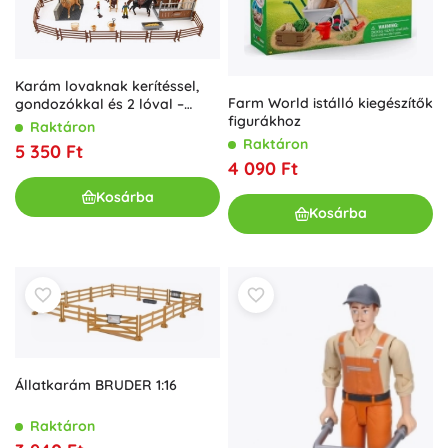
Karám lovaknak kerítéssel,
Farm World istálló kiegészítők
gondozókkal és 2 lóval –
figurákhoz
műanyag készlet
Raktáron
kiegészítőkkel
Raktáron
5 350 Ft
4 090 Ft
Kosárba
Kosárba
Állatkarám BRUDER 1:16
Raktáron