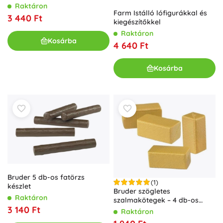
Raktáron
Farm Istálló lófigurákkal és
3 440 Ft
kiegészítőkkel
Raktáron
Kosárba
4 640 Ft
Kosárba
Bruder 5 db-os fatörzs
(1)
készlet
Bruder szögletes
Raktáron
szalmakötegek – 4 db-os
3 140 Ft
készlet
Raktáron