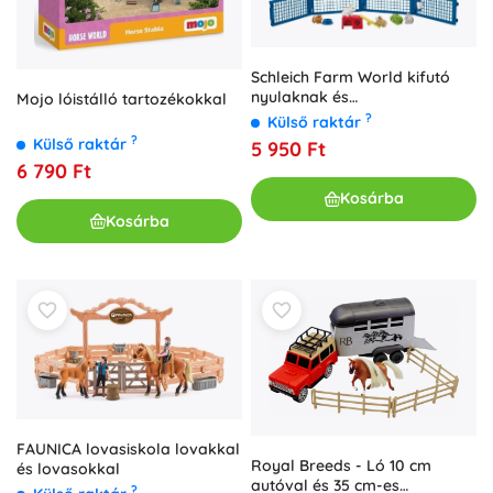
Schleich Farm World kifutó
nyulaknak és
Mojo lóistálló tartozékokkal
tengerimalacoknak
?
Külső raktár
?
Külső raktár
5 950 Ft
6 790 Ft
Kosárba
Kosárba
FAUNICA lovasiskola lovakkal
Royal Breeds - Ló 10 cm
és lovasokkal
autóval és 35 cm-es
?