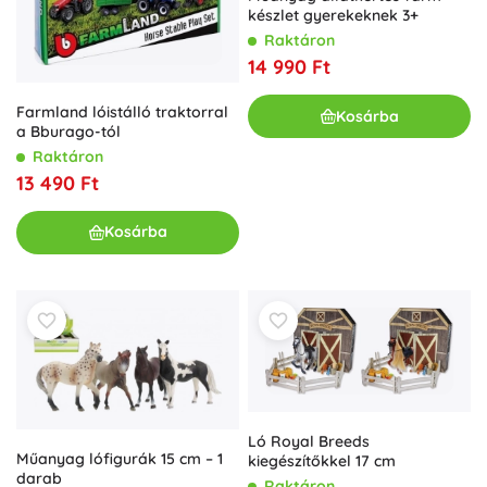
készlet gyerekeknek 3+
Raktáron
14 990 Ft
Farmland lóistálló traktorral
Kosárba
a Bburago-tól
Raktáron
13 490 Ft
Kosárba
Ló Royal Breeds
Műanyag lófigurák 15 cm – 1
kiegészítőkkel 17 cm
darab
Raktáron