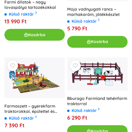
Farmi állatok – nagy
lovaspálya tartozékokkal
Mojo vadnyugati rancs –
?
Külső raktár
marhakarám, játékkészlet
?
13 990 Ft
Külső raktár
5 790 Ft
Kosárba
Kosárba
Bburago Farmland tehénfarm
traktorral
Farmaszett – gyerekfarm
?
Külső raktár
traktorokkal, épülettel és
állatokkal
6 290 Ft
?
Külső raktár
7 390 Ft
Kosárba