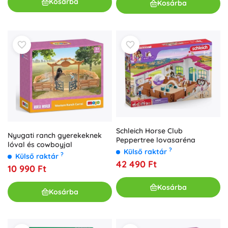
Kosárba
Kosárba
Schleich Horse Club
Nyugati ranch gyerekeknek
Peppertree lovasaréna
lóval és cowboyjal
?
Külső raktár
?
Külső raktár
42 490 Ft
10 990 Ft
Kosárba
Kosárba