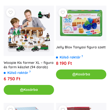
Jelly Blox Tanyasi figura szett
?
Külső raktár
8 190 Ft
Woopie Kis farmer XL – figura
és farm készlet (94 darab)
?
Külső raktár
Kosárba
6 750 Ft
Kosárba