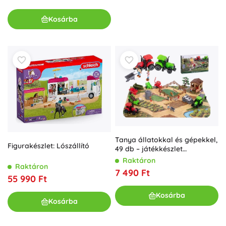
Kosárba
Tanya állatokkal és gépekkel,
Figurakészlet: Lószállító
49 db – játékkészlet
gyerekeknek
Raktáron
Raktáron
7 490 Ft
55 990 Ft
Kosárba
Kosárba