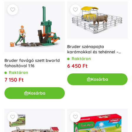
Bruder szénapajta
karámokkal és tehénnel –
farmjáték készlet
Raktáron
Bruder favágó szett bworld
6 450 Ft
fahasítóval 1:16
Raktáron
7 150 Ft
Kosárba
Kosárba