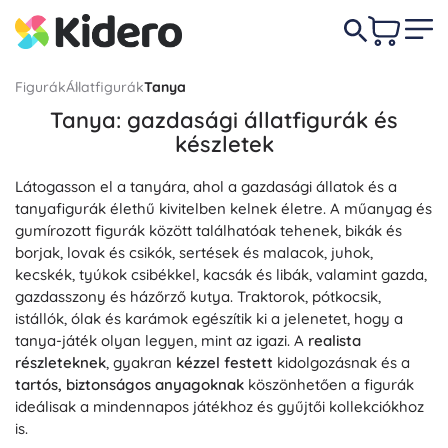
Figurák
Állatfigurák
Tanya
Tanya: gazdasági állatfigurák és
készletek
Látogasson el a tanyára, ahol a gazdasági állatok és a
tanyafigurák élethű kivitelben kelnek életre. A műanyag és
gumírozott figurák között találhatóak tehenek, bikák és
borjak, lovak és csikók, sertések és malacok, juhok,
kecskék, tyúkok csibékkel, kacsák és libák, valamint gazda,
gazdasszony és házőrző kutya. Traktorok, pótkocsik,
istállók, ólak és karámok egészítik ki a jelenetet, hogy a
tanya-játék olyan legyen, mint az igazi. A
realista
részleteknek
, gyakran
kézzel festett
kidolgozásnak és a
tartós, biztonságos anyagoknak
köszönhetően a figurák
ideálisak a mindennapos játékhoz és gyűjtői kollekciókhoz
is.