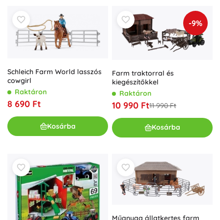
-9%
Schleich Farm World lasszós
Farm traktorral és
cowgirl
kiegészítőkkel
Raktáron
Raktáron
8 690 Ft
10 990 Ft
11 990 Ft
Kosárba
Kosárba
Műanyag állatkertes farm