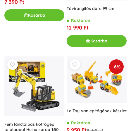
7 390 Ft
Távirányítós daru 99 cm
Kosárba
Raktáron
12 990 Ft
Kosárba
-6%
Le Toy Van építőgépek készlet
Raktáron
Fém lánctalpas kotrógép
9 950 Ft
tolólappal Huina sárga 1:50
10 490 Ft