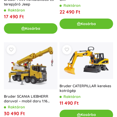
terepjáró Jeep
Raktáron
Raktáron
22 490 Ft
17 490 Ft
Kosárba
Kosárba
Bruder CATERPILLAR kerekes
kotrógép
Bruder SCANIA LIEBHERR
Raktáron
daruval – mobil daru 1:16
11 490 Ft
fénnyel és hangokkal
Raktáron
30 490 Ft
Kosárba