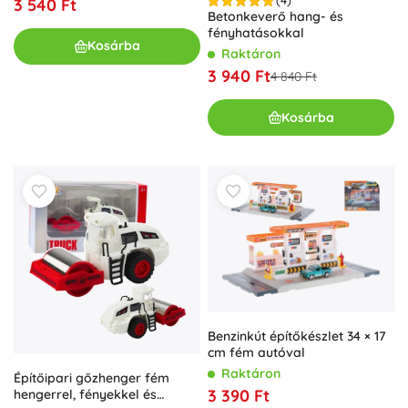
(4)
3 540 Ft
Betonkeverő hang- és
fényhatásokkal
Kosárba
Raktáron
3 940 Ft
4 840 Ft
Kosárba
Benzinkút építőkészlet 34 × 17
cm fém autóval
Raktáron
Építőipari gőzhenger fém
3 390 Ft
hengerrel, fényekkel és