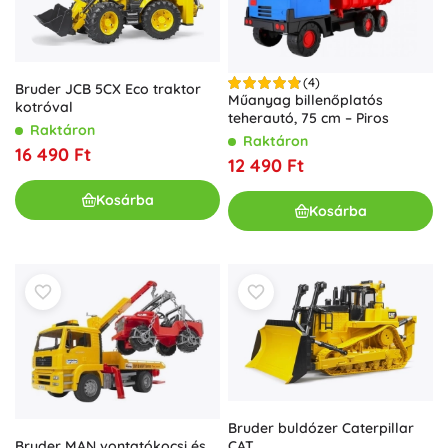
(4)
Bruder JCB 5CX Eco traktor
Műanyag billenőplatós
kotróval
teherautó, 75 cm – Piros
Raktáron
Raktáron
16 490 Ft
12 490 Ft
Kosárba
Kosárba
Bruder buldózer Caterpillar
Bruder MAN vontatókocsi és
CAT