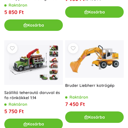
Raktáron
5 850 Ft
Kosárba
Kosárba
Bruder Liebherr kotrógép
Szállító teherautó daruval és
Raktáron
fa rönkökkel 1:14
7 450 Ft
Raktáron
5 750 Ft
Kosárba
Kosárba