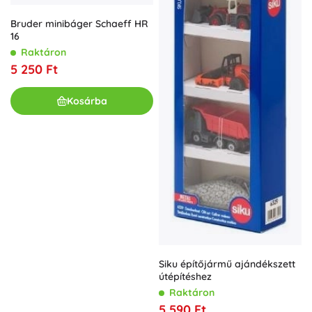
Bruder minibáger Schaeff HR
16
Raktáron
5 250 Ft
Kosárba
Siku építőjármű ajándékszett
útépítéshez
Raktáron
5 590 Ft