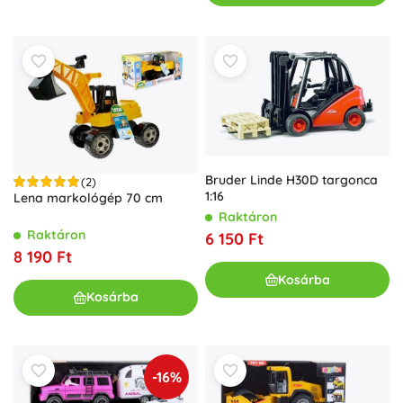
Bruder Linde H30D targonca
(2)
1:16
Lena markológép 70 cm
Raktáron
Raktáron
6 150 Ft
8 190 Ft
Kosárba
Kosárba
-16%