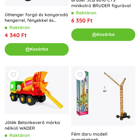
minikotró BRUDER figurával
Raktáron
Úthenger forgó és kanyarodó
6 350 Ft
hengerrel, fényekkel és
hangokkal - sárga
Raktáron
4 340 Ft
Kosárba
Kosárba
Játék Betonkeverő márka
nélküli WADER
Fém daru modell
Raktáron
gyerekeknek