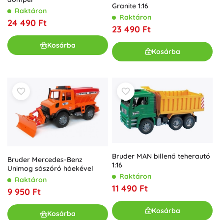
Granite 1:16
Raktáron
Raktáron
24 490 Ft
23 490 Ft
Kosárba
Kosárba
Bruder MAN billenő teherautó
Bruder Mercedes-Benz
1:16
Unimog sószóró hóekével
Raktáron
Raktáron
11 490 Ft
9 950 Ft
Kosárba
Kosárba