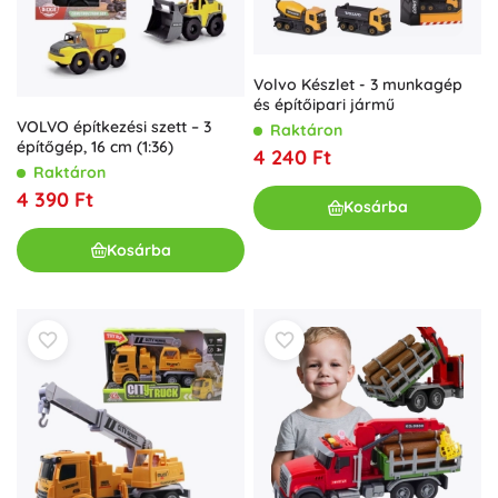
Volvo Készlet - 3 munkagép
és építőipari jármű
VOLVO építkezési szett – 3
Raktáron
építőgép, 16 cm (1:36)
4 240 Ft
Raktáron
4 390 Ft
Kosárba
Kosárba