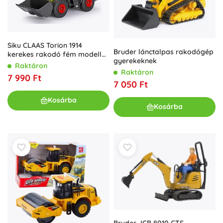
Siku CLAAS Torion 1914
Bruder lánctalpas rakodógép
kerekes rakodó fém modell
gyerekeknek
1:50
Raktáron
Raktáron
7 990 Ft
7 050 Ft
Kosárba
Kosárba
Bruder JCB 8010 CTS