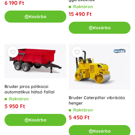
6 190 Ft
Raktáron
15 490 Ft
Kosárba
Kosárba
Bruder piros pótkocsi
automatikus hátsó fallal
Bruder Caterpillar vibrációs
Raktáron
henger
5 950 Ft
Raktáron
5 450 Ft
Kosárba
Kosárba