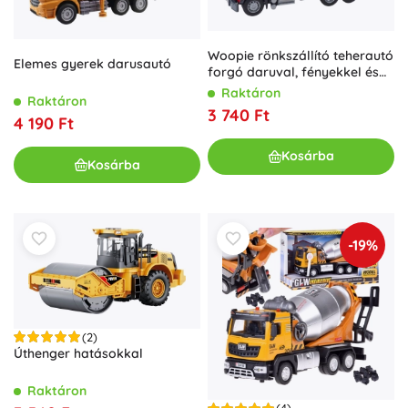
Woopie rönkszállító teherautó
Elemes gyerek darusautó
forgó daruval, fényekkel és
hangokkal 1:14
Raktáron
Raktáron
3 740 Ft
4 190 Ft
Kosárba
Kosárba
-19%
(2)
Úthenger hatásokkal
Raktáron