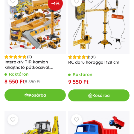
-4%
(4)
(8)
Interaktív TIR kamion
RC daru horoggal 128 cm
kihajtható pótkocsival,
daruval és targoncával –
Raktáron
Raktáron
építő szett
8 550 Ft
9 550 Ft
8 850 Ft
Kosárba
Kosárba