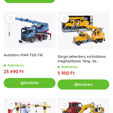
Autódaru MAN TGS 1:16
Sárga teherdaru súrlódásos
meghajtással, fény- és
Raktáron
hangeffektekkel
Raktáron
23 490 Ft
5 950 Ft
Kosárba
Kosárba