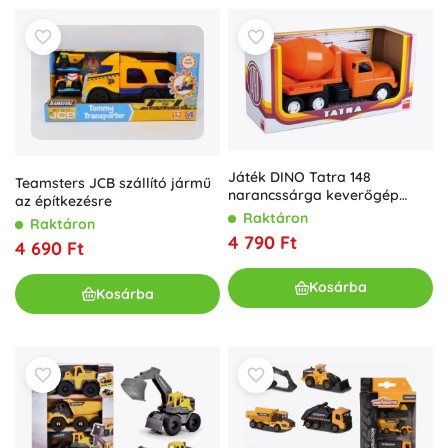
Játék DINO Tatra 148
Teamsters JCB szállító jármű
narancssárga keverőgép
az építkezésre
30cm
Raktáron
Raktáron
4 790 Ft
4 690 Ft
Kosárba
Kosárba