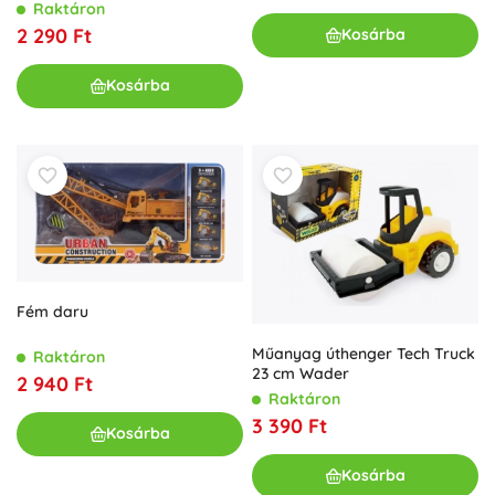
hangokkal
Raktáron
2 290 Ft
Kosárba
Kosárba
Fém daru
Műanyag úthenger Tech Truck
Raktáron
23 cm Wader
2 940 Ft
Raktáron
3 390 Ft
Kosárba
Kosárba