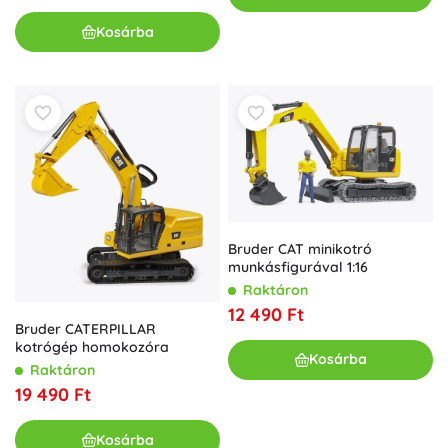
Kosárba
Bruder CAT minikotró
munkásfigurával 1:16
Raktáron
12 490 Ft
Bruder CATERPILLAR
kotrógép homokozóra
Kosárba
Raktáron
19 490 Ft
Kosárba