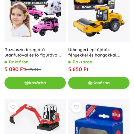
Rózsaszín terepjáró
Úthengert építőjáték
utánfutóval és ló figurával
fényekkel és hangokkal,
WOOPIE
sárga
Raktáron
Raktáron
5 090 Ft
5 650 Ft
5 990 Ft
Kosárba
Kosárba