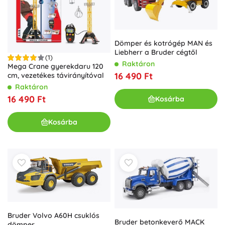
Dömper és kotrógép MAN és
Liebherr a Bruder cégtől
(1)
Raktáron
Mega Crane gyerekdaru 120
16 490 Ft
cm, vezetékes távirányítóval
Raktáron
16 490 Ft
Kosárba
Kosárba
Bruder Volvo A60H csuklós
Bruder betonkeverő MACK
dömper