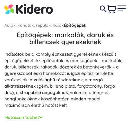
Autók, vonatok, repülők, hajók
Építőgépek
Építőgépek: markolók, daruk és
billencsek gyerekeknek
Indítsátok be a komoly építkezést gyerekeknek készült
építőgépekkel! Az építőautók és munkagépek – markolók,
daruk, billencsek, rakodók, dózerek és betonkeverők – a
gyerekszobát és a homokozót is igazi építési területté
varázsolják. A
valósághű részleteknek
, a
mozgó
alkatrészeknek
(gém, billenő plató, forgótorony, forgó
dob), a
strapabíró anyagoknak
, valamint a fény- és
hangfunkcióknak köszönhetően minden modell
maximálisan élethű hatást kelt.
E kategóriában találsz műanyag homokozó autókat, fém
Mutasson többet
építőgép-modelleket, fa építőgépeket a legkisebbeknek,
sőt RC távirányítós építőgépeket is. Kerekes és lánctalpas