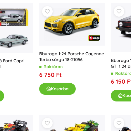
Bluey
Plüssfigurák
Plüssfigurák filmekből és mesékből
Interaktív plüssök
Művészet
Kulcstartók és függődíszek
Plüssök és alvókák a legkisebbeknek
+
Mutasson többet
Bburago 1:24 Porsche Cayenne
DC
Turbo sárga 18-21056
Bburago 
 Ford Capri
GTI 1:24 
d
Raktáron
Gyerekszoba
Raktár
6 750 Ft
Dekorációk
6 150 F
Wednesday
Éjszakai fények és vetítők
Kosárba
Tárolóhely
Kos
Ugráló- és hintajátékok
Jégvarázs
Sátrak és házikók
+
Mutasson többet