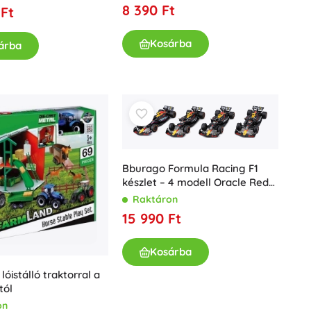
8 390 Ft
 Ft
Kosárba
árba
Bburago Formula Racing F1
készlet – 4 modell Oracle Red
Bull Racing 1:43 Verstappen és
Raktáron
Pérez
15 990 Ft
Kosárba
óistálló traktorral a
tól
on