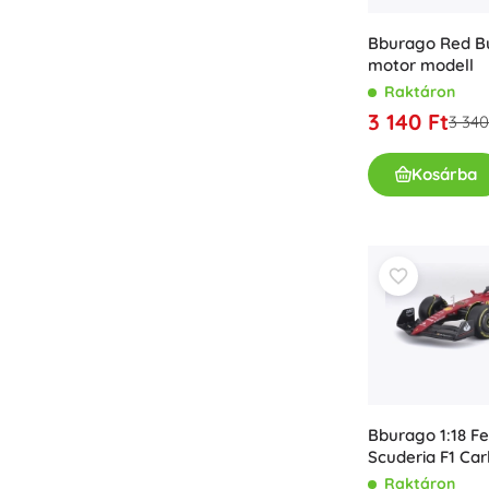
Könyvek
Bburago Red Bu
Foglalkoztató és szórakoztató füzetek
motor modell
A legkisebbeknek
Raktáron
3 140 Ft
Könyvkiegészítők
3 340
Képeslapok
Kosárba
Kis mesélőknek
+
Mutasson többet
Üzletfelszerelés
Bburago 1:18 Fe
Scuderia F1 Car
versenyzővel
Raktáron