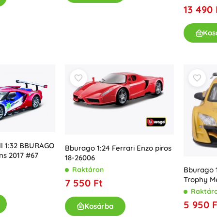
13 490 
Kos
l 1:32 BBURAGO
Bburago 1:24 Ferrari Enzo piros
s 2017 #67
18-26006
Raktáron
Bburago 
Trophy Me
7 550 Ft
Raktár
5 950 F
Kosárba