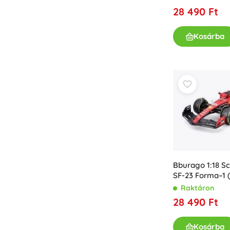
28 490 Ft
Kosárba
Bburago 1:18 Sc
SF-23 Forma–1 (
Sainz pilótafig
Raktáron
28 490 Ft
Kosárba