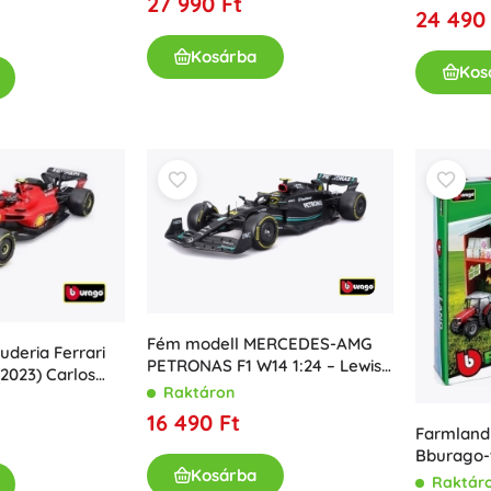
27 990 Ft
24 490
Kosárba
Kos
Fém modell MERCEDES-AMG
uderia Ferrari
PETRONAS F1 W14 1:24 – Lewis
2023) Carlos
Hamilton #44
Raktáron
urával
16 490 Ft
Farmland l
Bburago-
Kosárba
Raktár