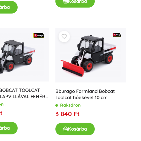
Kosárba
árba
 BOBCAT TOOLCAT
Bburago Farmland Bobcat
LAPVILLÁVAL FEHÉR
Toolcat hóekével 10 cm
TE ÖNTÖTT FÉM
on
Raktáron
t
3 840 Ft
árba
Kosárba