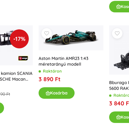
Kos
-17%
Aston Martin AMR23 1:43
méretarányú modell
Raktáron
tó kamion SCANIA
3 890 Ft
RSCHE Macan
Bburago
5600 RAK
Kosárba
ÉS FEKE
490 Ft
Raktár
3 840 F
Kos