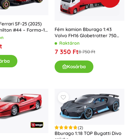
Fürdőjátékok
errari SF-25 (2025)
Fém kamion Bburago 1:43
ilton #44 – Forma–1
Volvo FH16 Globetrotter 750
64 bliszterben
on
XXL pótkocsival
Raktáron
t
7 350 Ft
8 750 Ft
árba
Kosárba
Kiegészítők
Elemtípusok
Pótalkatrészek
Pumpák
(2)
Bburago 1:18 TOP Bugatti Divo