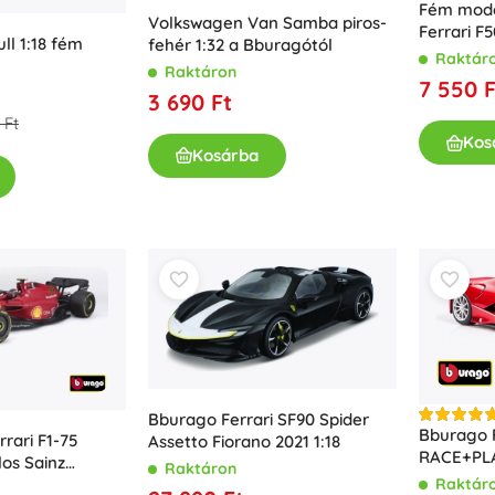
Fém mode
Volkswagen Van Samba piros-
Kislányoknak
Ferrari F5
ll 1:18 fém
fehér 1:32 a Bburagótól
Raktár
Ékszerek
Raktáron
7 550 F
Táskák
3 690 Ft
Ékszerdobozok
 Ft
Kos
Kosárba
Bburago Ferrari SF90 Spider
Bburago F
rrari F1-75
Assetto Fiorano 2021 1:18
RACE+PLA
los Sainz
Raktáron
Raktár