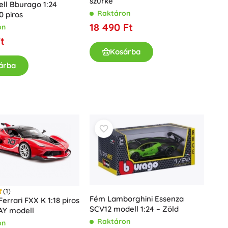
szürke
ll Bburago 1:24
Ajándékutalványok
Raktáron
0 piros
18 490 Ft
on
t
Kosárba
árba
(1)
Fém Lamborghini Essenza
errari FXX K 1:18 piros
SCV12 modell 1:24 – Zöld
Y modell
Raktáron
on