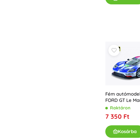
Fém autómodel
FORD GT Le Man
Raktáron
7 350 Ft
Kosárba