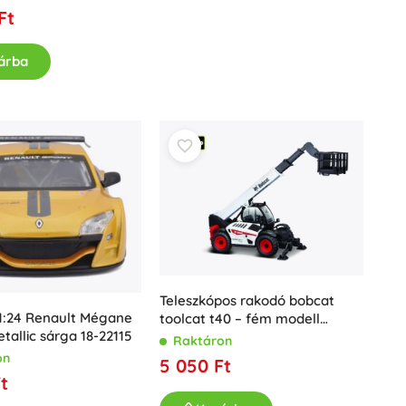
Ft
árba
Teleszkópos rakodó bobcat
1:24 Renault Mégane
toolcat t40 – fém modell
tallic sárga 18-22115
bburago
Raktáron
on
5 050 Ft
t