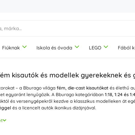
Fiúknak
Iskola és óvoda
LEGO
Fából k
1-3 év
1-3 év
1-3 év
Képzőművészeti eszközök
Duplo
Motorikus játékok
Témák
Gyurma
Dinoszauruszok
fém kisautók és modellek gyerekeknek és 
Színes ceruzák
Vasút
torokat – a Bburago világa
Filcek
Egyszarvúk
fém, die-cast kisautókat
és élethű au
9-12 év
9-12 év
9-12 év
Icons
Didaktikai játékok
ket egyaránt lenyűgözik. A Bburago kategóriában
1:18, 1:24 és 1:
Bélyegzők
Hercegnők
óktól és versenygépekről kezdve a klasszikus modelleken át eg
Kötények és terítők
Katonák
éggel
és a licencelt autók ikonikus dizájnjával.
+
+
Mutasson többet
Mutasson többet
Disney
Építőkészletek
modellek kiemelkednek a részletes karosszériával, precíz tam
et
kal, motorháztetővel és csomagtartóval
. Számíthatsz
kidolgozot
a
és forgó kerekekre is. Az olyan kollekciók, mint a Bburago Fer
Ivópalackok
Kreatív és fejlesztő játékok