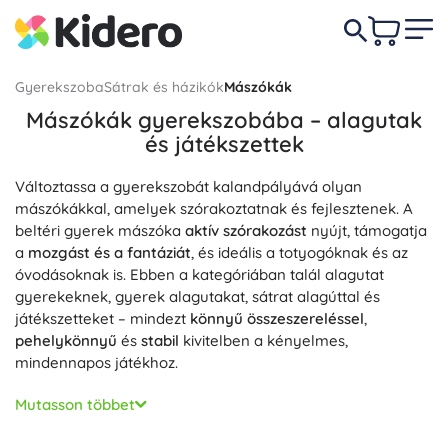
Gyerekszoba
Sátrak és házikók
Mászókák
Mászókák gyerekszobába – alagutak
és játékszettek
Változtassa a gyerekszobát kalandpályává olyan
mászókákkal, amelyek szórakoztatnak és fejlesztenek. A
beltéri gyerek mászóka
aktív szórakozást
nyújt, támogatja
a
mozgást és a fantáziát
, és ideális a totyogóknak és az
óvodásoknak is. Ebben a kategóriában talál alagutat
gyerekeknek, gyerek alagutakat, sátrat alagúttal és
játékszetteket – mindezt
könnyű összeszereléssel
,
pehelykönnyű
és
stabil
kivitelben a kényelmes,
mindennapos játékhoz.
A gyerek mászókák kellemes tapintású, tartós és gyakran
Mutasson többet
mosható anyagokból készülnek; a jól szellőző hálós
ablakok lehetővé teszik a rálátást, a sima, éles szélektől