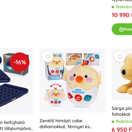
cápa, 14 
Raktár
10 990 
Kos
-16%
Sárga plü
foltokkal
Zenélő hintázó csibe
Raktár
 felfújható
dallamokkal, fénnyel és
tt lábpumpával
6 950 F