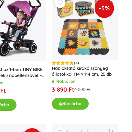
Dots
-5%
Ünneplések
Jelmezek
Jelmez kiegészítők
One Piece
Halloween
Húsvét
Gabby varázslatos házikója
(4)
Játékok a legkisebbeknek
Hab oktató kirakó szőnyeg
 az 1-ben TINY BIKE
állatokkal 114 × 114 cm, 25 db
ekű napellenzővel –
Csörgők, rágókák és cumik
Raktáron
A Gyűrűk Ura
on
Interaktív játékok
3 890 Ft
4 090 Ft
 Ft
Kirakók, kalapálók, kockák
Alvókák és ölelgetők
Kosárba
árba
Húzós és gurulós játékok
+
Mutasson többet