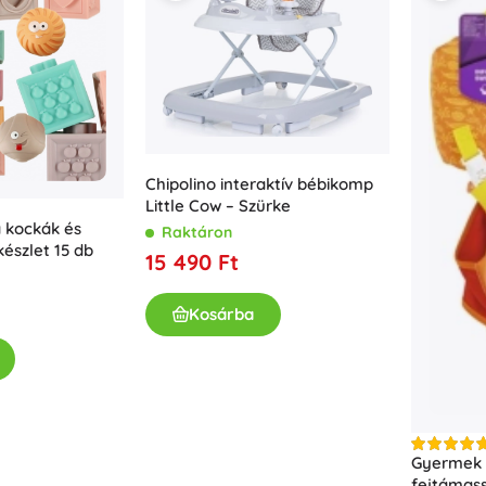
Chipolino interaktív bébikomp
Little Cow – Szürke
 kockák és
Raktáron
készlet 15 db
15 490 Ft
Kosárba
Gyermek 
fejtámas