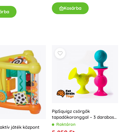
Kosárba
árba
PipSquigz csörgők
tapadókoronggal – 3 darabos
szett
Raktáron
 aktív játék központ