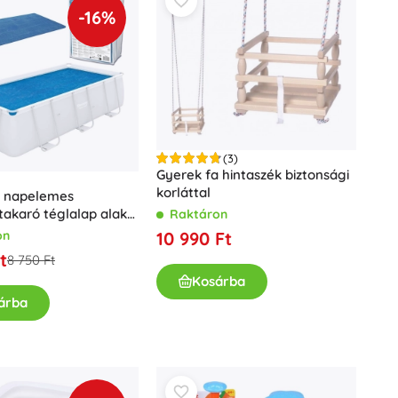
Fürdőjátékok
-16%
(3)
Gyerek fa hintaszék biztonsági
korláttal
 napelemes
akaró téglalap alakú
Raktáron
Kiegészítők
hez 3,80 × 1,80 m
10 990 Ft
on
Elemtípusok
t
8 750 Ft
Pótalkatrészek
Kosárba
Pumpák
árba