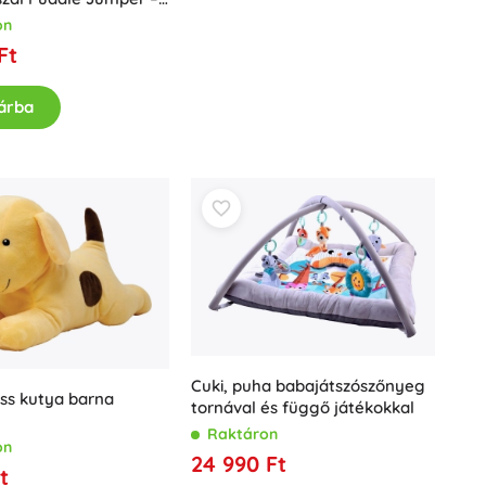
kg-ig
on
Ft
árba
Cuki, puha babajátszószőnyeg
ss kutya barna
tornával és függő játékokkal
Raktáron
on
24 990 Ft
t