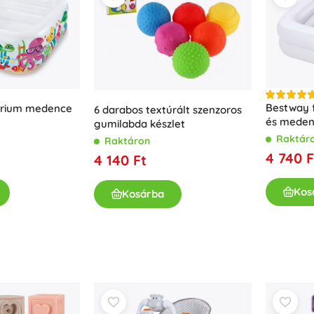
Kislányoknak
Ékszerek
Táskák
Ékszerdobozok
Bestway f
árium medence
6 darabos textúrált szenzoros
és meden
gumilabda készlet
STEP 1-2-
Raktár
Raktáron
4 740 F
4 140 Ft
Kos
Kosárba