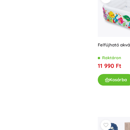
Könyvek
Foglalkoztató és szórakoztató füzetek
A legkisebbeknek
Könyvkiegészítők
Képeslapok
Felfújható akv
Kis mesélőknek
+
Mutasson többet
Raktáron
11 990 Ft
Üzletfelszerelés
Kosárba