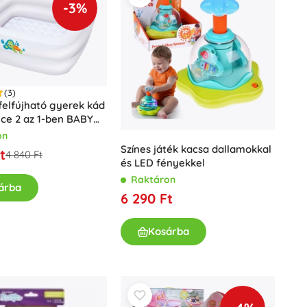
-3%
Ajándékutalványok
(3)
elfújható gyerek kád
ce 2 az 1-ben BABY
3 (86 × 86 cm)
on
Színes játék kacsa dallamokkal
t
4 840 Ft
és LED fényekkel
Raktáron
árba
6 290 Ft
Kosárba