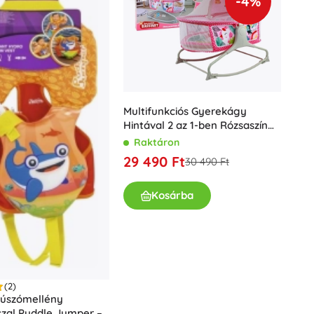
-4%
Multifunkciós Gyerekágy
Hintával 2 az 1-ben Rózsaszín
Színben
Raktáron
29 490 Ft
30 490 Ft
Kosárba
(2)
úszómellény
szal Puddle Jumper –