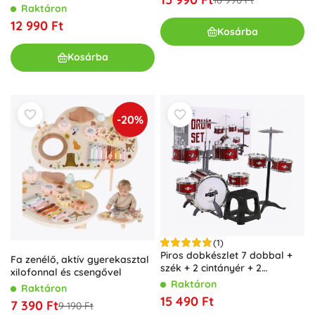
16 990 Ft
Raktáron
12 990 Ft
Kosárba
Kosárba
-20%
(1)
Piros dobkészlet 7 dobbal +
Fa zenélő, aktív gyerekasztal
szék + 2 cintányér + 2
xilofonnal és csengővel
dobverő - 12 darab
Raktáron
Raktáron
15 490 Ft
7 390 Ft
9 190 Ft