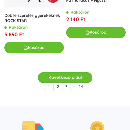
Fa maracas – Nyuszi
Raktáron
Dobfelszerelés gyerekeknek
2 140 Ft
ROCK STAR
Raktáron
Kosárba
3 890 Ft
Kosárba
Következő oldal
…
1
2
3
14