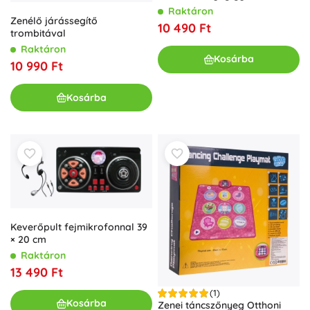
Raktáron
Zenélő járássegítő
10 490 Ft
trombitával
Raktáron
Kosárba
10 990 Ft
Kosárba
Keverőpult fejmikrofonnal 39
× 20 cm
Raktáron
13 490 Ft
(1)
Kosárba
Zenei táncszőnyeg Otthoni