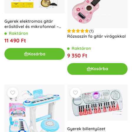
Gyerek elektromos gitár
erősítővel és mikrofonnal –
(1)
barna szett
Raktáron
Rózsaszín fa gitár virágokkal
11 490 Ft
Raktáron
Kosárba
9 350 Ft
Kosárba
Gyerek billentyűzet