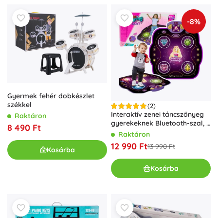
-8%
Gyermek fehér dobkészlet
székkel
(2)
Interaktív zenei táncszőnyeg
Raktáron
gyerekeknek Bluetooth-szal, 9
8 490 Ft
játékszinttel
Raktáron
12 990 Ft
13 990 Ft
Kosárba
Kosárba