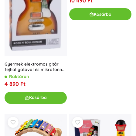
10 490 Ft
Kosárba
Gyermek elektromos gitár
fejhallgatóval és mikrofonnal
– Piros
Raktáron
4 890 Ft
Kosárba