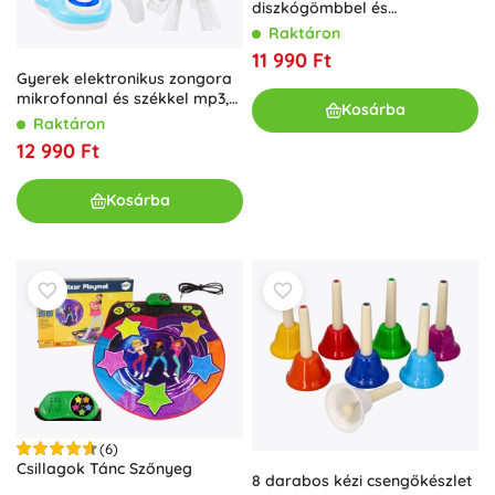
diszkógömbbel és
mikrofonnal 50 × 21 cm
Raktáron
11 990 Ft
Gyerek elektronikus zongora
mikrofonnal és székkel mp3,
Kosárba
kék
Raktáron
12 990 Ft
Kosárba
(6)
Csillagok Tánc Szőnyeg
8 darabos kézi csengőkészlet