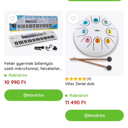
Fehér gyermek billentyűs
szett mikrofonnal, felvétellel
és sztereó hangszórókkal
Raktáron
(4)
10 990 Ft
Vilac Zenei dob
Kosárba
Raktáron
11 490 Ft
Kosárba