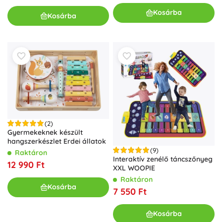
Kosárba
Kosárba
(2)
Gyermekeknek készült
hangszerkészlet Erdei állatok
(9)
Raktáron
Interaktív zenélő táncszőnyeg
12 990 Ft
XXL WOOPIE
Raktáron
Kosárba
7 550 Ft
Kosárba