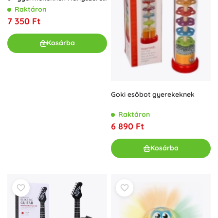
hangjai + fények
Raktáron
7 350 Ft
Kosárba
Goki esőbot gyerekeknek
Raktáron
6 890 Ft
Kosárba