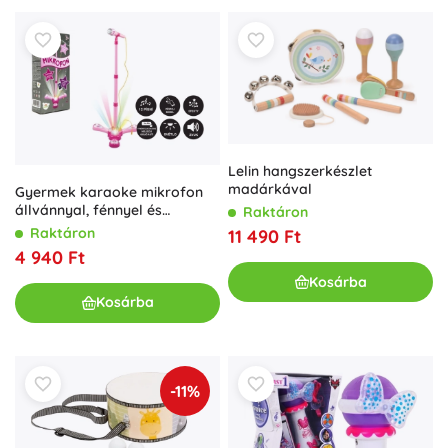
Lelin hangszerkészlet
madárkával
Gyermek karaoke mikrofon
állvánnyal, fénnyel és
Raktáron
hanggal – Rózsaszín
Raktáron
11 490 Ft
4 940 Ft
Kosárba
Kosárba
-11%