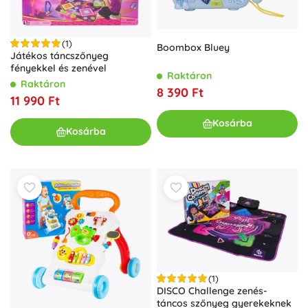
(1)
Boombox Bluey
Játékos táncszőnyeg
fényekkel és zenével
Raktáron
Raktáron
8 390 Ft
11 990 Ft
Kosárba
Kosárba
(1)
DISCO Challenge zenés-
táncos szőnyeg gyerekeknek