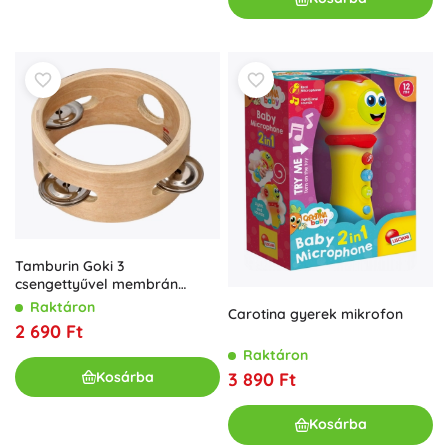
Tamburin Goki 3
csengettyűvel membrán
nélkül
Raktáron
Carotina gyerek mikrofon
2 690 Ft
Raktáron
3 890 Ft
Kosárba
Kosárba