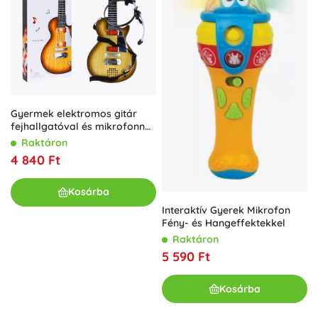
Gyermek elektromos gitár
fejhallgatóval és mikrofonnal
– Fa
Raktáron
4 840 Ft
Kosárba
Interaktív Gyerek Mikrofon
Fény- és Hangeffektekkel
Raktáron
5 590 Ft
Kosárba