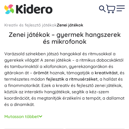
Kreatív és fejlesztő játékok
Zenei játékok
Zenei játékok – gyermek hangszerek
és mikrofonok
Varázsold színekben játszó hangokkal és ritmusokkal a
gyerekek világát! A zenei játékok – a ritmikus dobocskáktól
és tamburinoktól a xilofonokon, gyerekzongorákon és
gitárokon át –
örömöt
hoznak, támogatják a
kreativitást
, és
természetes módon
fejlesztik a ritmusérzéket
, a hallást és
a finommotorikát. Ezek a kreatív és fejlesztő zenei játékok,
köztük az interaktív hangjátékok, segítik a kéz–szem
koordinációt, és megtanítják érzékelni a tempót, a dallamot
és a dinamikát.
A
Hangszerek
kategóriában gyerekzongorákat és
Mutasson többet
billentyűs hangszereket, ukuleléket és gyerekgitárokat,
furulyákat, kasztanyettákat, rumbatököket, tamburinokat,