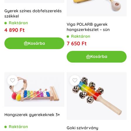
Gyerek színes dobfelszerelés
székkel
Raktáron
Viga POLARB gyerek
4 890 Ft
hangszerkészlet – sün
Raktáron
7 650 Ft
Kosárba
Kosárba
Hangszerek gyerekeknek 3+
Raktáron
Goki szivárvány