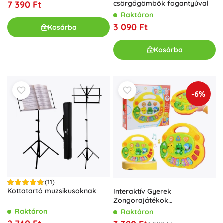
7 390 Ft
csörgőgömbök fogantyúval
Raktáron
3 090 Ft
Kosárba
Kosárba
-6%
(11)
Kottatartó muzsikusoknak
Interaktív Gyerek
Zongorajátékok
Állathangokkal
Raktáron
Raktáron