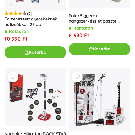
(2)
PolarB gyerek
Fa zeneszett gyerekeknek
hangszerkészlet pasztell
hátizsákkal, 22 db
színekben
Raktáron
Raktáron
6 690 Ft
10 990 Ft
Kosárba
Kosárba
Karaoke Mikrofon ROCK STAR