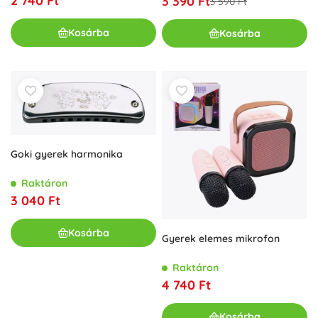
2 740 Ft
3 390 Ft
3 590 Ft
Kosárba
Kosárba
Goki gyerek harmonika
Raktáron
3 040 Ft
Kosárba
Gyerek elemes mikrofon
Raktáron
4 740 Ft
Kosárba