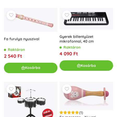
Gyerek billentyűzet
Fa furulya nyuszival
mikrofonnal, 40 cm
Raktáron
Raktáron
4 090 Ft
2 540 Ft
Kosárba
Kosárba
(1)