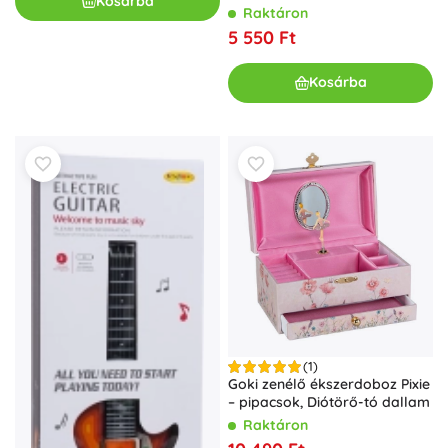
Kosárba
ECOTOYS
Raktáron
5 550 Ft
Kosárba
(1)
Goki zenélő ékszerdoboz Pixie
– pipacsok, Diótörő-tó dallam
Raktáron