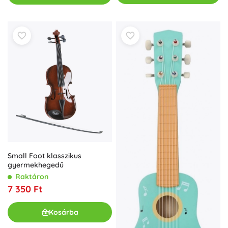
Small Foot klasszikus
gyermekhegedű
Raktáron
7 350 Ft
Kosárba