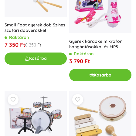
Small Foot gyerek dob Színes
szafari dobverőkkel
Raktáron
Gyerek karaoke mikrofon
7 350 Ft
8 250 Ft
hanghatásokkal és MP3 –
Rózsaszín
Raktáron
Kosárba
3 790 Ft
Kosárba