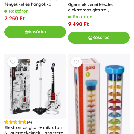
fényekkel és hangokkal
Gyermek zenei készlet
elektromos gitárral,
Raktáron
erősítővel és mikrofonnal 6
Raktáron
7 250 Ft
éves kortól
9 490 Ft
Kosárba
Kosárba
(4)
Elektromos gitár + mikrofon
6+ gyermekeknek Hangszerek