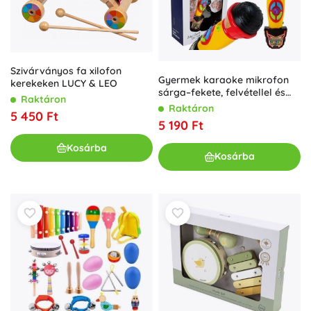
Szivárványos fa xilofon
Gyermek karaoke mikrofon
kerekeken LUCY & LEO
sárga–fekete, felvétellel és
Raktáron
fényhatásokkal
Raktáron
5 450 Ft
5 190 Ft
Kosárba
Kosárba