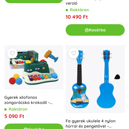
verzió
Raktáron
10 490 Ft
Kosárba
Gyerek xilofonos
zongorácska krokodil –
interaktív, oktató jellegű
Raktáron
hangszeres játék
5 090 Ft
Fa gyerek ukulele 4 nylon
húrral és pengetővel –