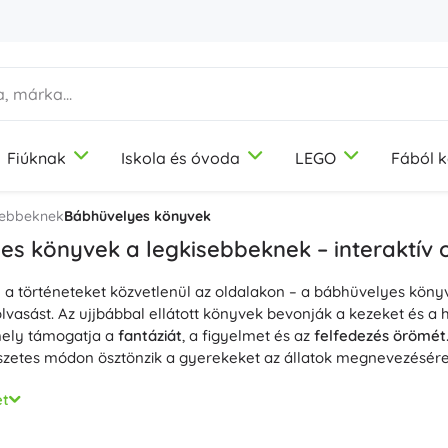
Fiúknak
Iskola és óvoda
LEGO
Fából k
1-3 év
1-3 év
1-3 év
Képzőművészeti eszközök
Duplo
Motorikus játékok
Témák
sebbeknek
Bábhüvelyes könyvek
Gyurma
Dinoszauruszok
s könyvek a legkisebbeknek – interaktív 
Színes ceruzák
Vasút
e a történeteket közvetlenül az oldalakon – a bábhüvelyes kön
Filcek
Egyszarvúk
9-12 év
9-12 év
9-12 év
Icons
Didaktikai játékok
olvasást. Az ujjbábbal ellátott könyvek bevonják a kezeket és a
Bélyegzők
Hercegnők
ely támogatja a
fantáziát
, a figyelmet és az
felfedezés örömét
Kötények és terítők
Katonák
zetes módon ösztönzik a gyerekeket az állatok megnevezésére,
+
+
Mutasson többet
Mutasson többet
Disney
Építőkészletek
önyvek és a bábbal ellátott könyvek puha plüssből vagy textilb
et
ögzítve, így még apró ujjakkal is könnyen irányítható. A masszí
nk, kontrasztos illusztrációkkal készülnek; a rövid versikék és
Ivópalackok
Kreatív és fejlesztő játékok