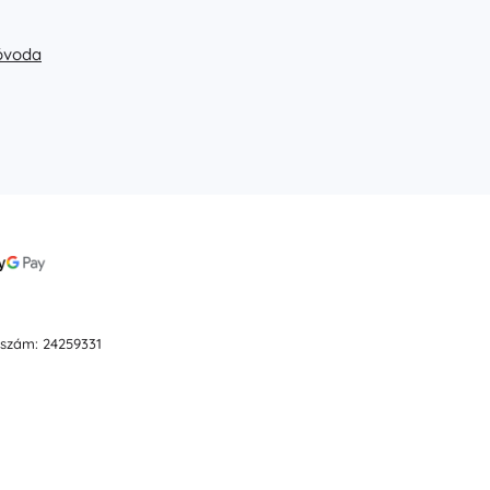
 óvoda
ószám: 24259331