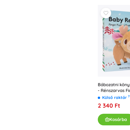
Bababútor és -felszerelés
Biztonság
Etetés és szoptatás
Fürdetés
Babakocsik
Alvás
+
Mutasson többet
Elektronikus játékok
Távirányítós játékok
Bábozatni kön
Játékkonzolok
- Rénszarvas Fi
Drónok
?
Külső raktár
Mikroszkópok és távcsövek
2 340 Ft
Nézze meg a weboldalt.
+
Mutasson többet
Kosárba