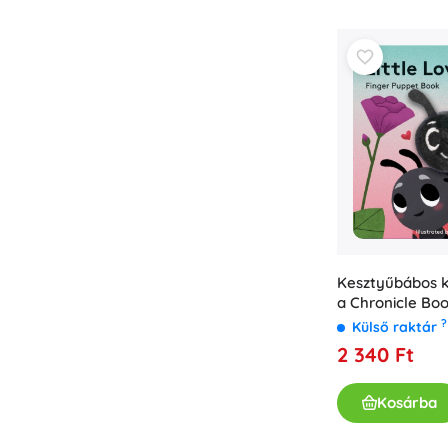
Könyvek
Foglalkoztató és szórakoztató füzetek
A legkisebbeknek
Könyvkiegészítők
Képeslapok
Kis mesélőknek
+
Mutasson többet
Üzletfelszerelés
Kesztyűbábos k
a Chronicle Boo
?
Külső raktár
2 340 Ft
Kosárba