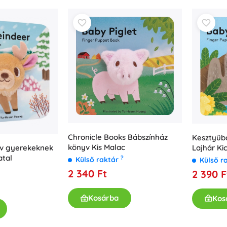
Fegyverek
Pisztolyok
Kardok és tőrök
Vízpisztolyok
Íjak
Számszeríjak
+
Mutasson többet
Gyermekruházat
Chronicle Books Bábszínház
Kesztyűb
Babaruházat
könyv Kis Malac
yv gyerekeknek
Lajhár Ki
Pólók
atal
Books-tól
?
Külső raktár
Külső r
Cipő
2 340 Ft
2 390 F
Pulóverek és kardigánok
Zoknik és harisnyák
Kosárba
Kos
+
Mutasson többet