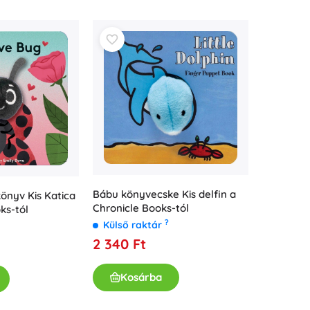
Kislányoknak
Ékszerek
Táskák
Ékszerdobozok
Bábu könyvecske Kis delfin a
önyv Kis Katica
Chronicle Books-tól
ks-tól
?
Külső raktár
2 340 Ft
Kosárba