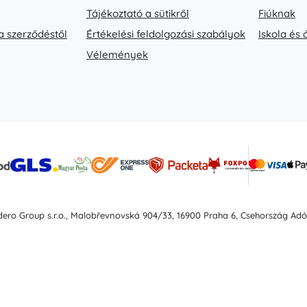
Tájékoztató a sütikről
Fiúknak
a szerződéstől
Értékelési feldolgozási szabályok
Iskola és
Vélemények
idero Group s.r.o., Malobřevnovská 904/33, 16900 Praha 6, Csehország Ad