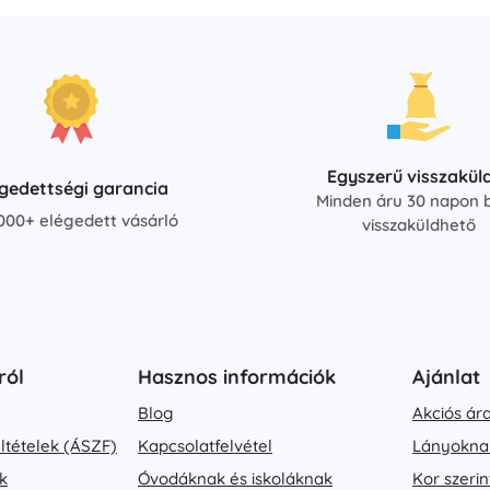
Egyszerű visszakül
égedettségi garancia
Minden áru 30 napon b
000+ elégedett vásárló
visszaküldhető
ról
Hasznos információk
Ajánlat
Blog
Akciós ár
eltételek (ÁSZF)
Kapcsolatfelvétel
Lányokna
k
Óvodáknak és iskoláknak
Kor szerin