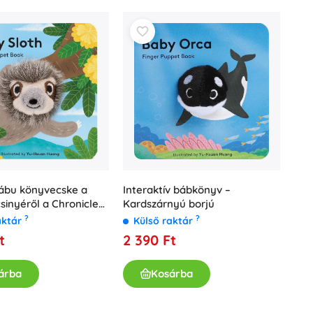
Fürdőjátékok
Kiegészítők
ábu könyvecske a
Interaktív bábkönyv –
Elemtípusok
csinyéről a Chronicle
Kardszárnyú borjú
Pótalkatrészek
?
?
aktár
Külső raktár
Pumpák
t
2 390 Ft
árba
Kosárba