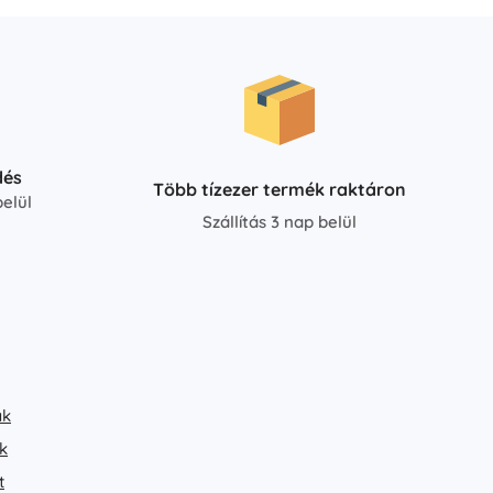
dés
Több tízezer termék raktáron
elül
Szállítás 3 nap belül
ak
k
t