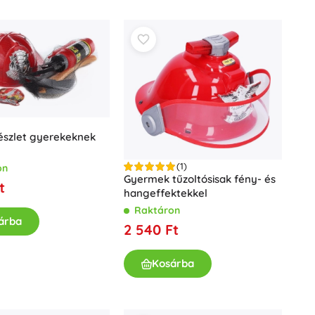
Dots
Ünneplések
Jelmezek
Jelmez kiegészítők
One Piece
Halloween
Húsvét
Gabby varázslatos házikója
észlet gyerekeknek
Játékok a legkisebbeknek
(1)
on
Gyermek tűzoltósisak fény- és
t
Csörgők, rágókák és cumik
hangeffektekkel
A Gyűrűk Ura
Interaktív játékok
Raktáron
árba
Kirakók, kalapálók, kockák
2 540 Ft
Alvókák és ölelgetők
Húzós és gurulós játékok
Kosárba
+
Mutasson többet