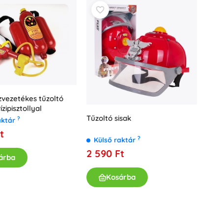
Fürdőjátékok
vezetékes tűzoltó
ízipisztollyal
Tűzoltó sisak
Kiegészítők
?
aktár
t
Elemtípusok
?
Külső raktár
Pótalkatrészek
2 590 Ft
árba
Pumpák
Kosárba