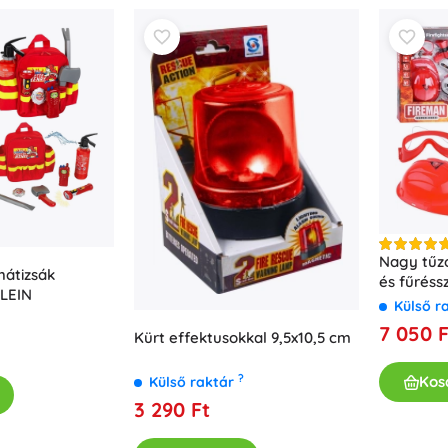
Kislányoknak
Ékszerek
Táskák
Ékszerdobozok
Nagy tűzo
hátizsák
és fűréssz
KLEIN
Külső r
7 050 F
Kürt effektusokkal 9,5x10,5 cm
?
Kos
Külső raktár
3 290 Ft