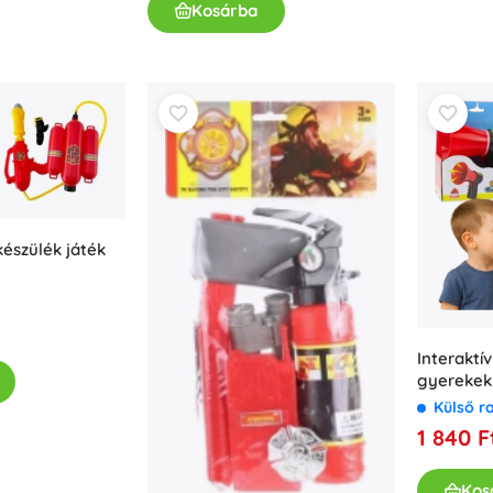
Kosárba
észülék játék
Interaktí
gyerekek
Külső r
1 840 F
Kos