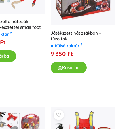
zoltó hátizsák
észlettel small foot
Játékszett hátizsákban –
?
aktár
tűzoltók
Ft
?
Külső raktár
9 350 Ft
árba
Kosárba