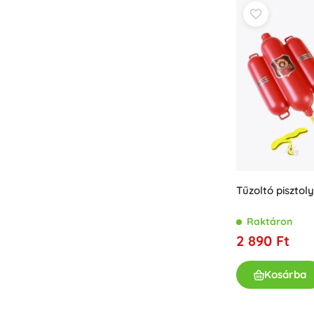
Bababútor és -felszerelés
Biztonság
Etetés és szoptatás
Fürdetés
Alvás
Babakocsik
+
Mutasson többet
Elektronikus játékok
Tűzoltó piszto
Távirányítós játékok
Játékkonzolok
Raktáron
Drónok
2 890 Ft
Mikroszkópok és távcsövek
Nézze meg a weboldalt.
Kosárba
+
Mutasson többet