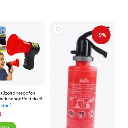
-9%
v tűzoltó megafon
nek hangeffektekkel
?
aktár
t
árba