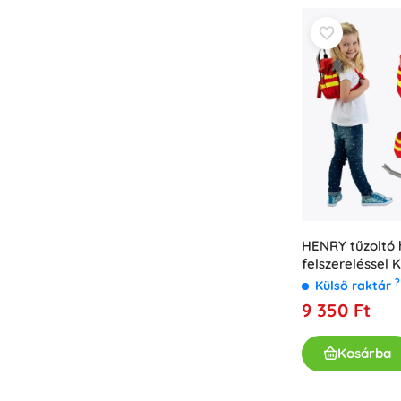
Könyvek
Foglalkoztató és szórakoztató füzetek
A legkisebbeknek
Könyvkiegészítők
Képeslapok
Kis mesélőknek
+
Mutasson többet
Üzletfelszerelés
HENRY tűzoltó 
felszereléssel 
?
Külső raktár
9 350 Ft
Kosárba