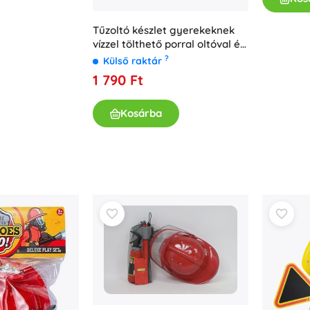
Tűzoltó készlet gyerekeknek
vízzel tölthető porral oltóval és
kiegészítőkkel
?
Külső raktár
1 790 Ft
Kosárba