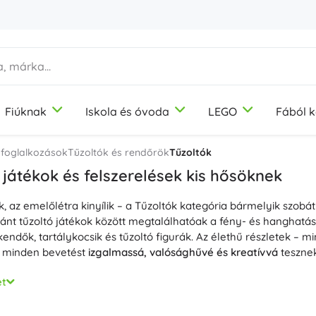
Fiúknak
Iskola és óvoda
LEGO
Fából k
1-3 év
1-3 év
1-3 év
Képzőművészeti eszközök
Duplo
Motorikus játékok
Témák
 foglalkozások
Tűzoltók és rendőrök
Tűzoltók
Gyurma
Dinoszauruszok
 játékok és felszerelések kis hősöknek
Színes ceruzák
Vasút
, az emelőlétra kinyílik – a Tűzoltók kategória bármelyik szobát 
Filcek
Egyszarvúk
9-12 év
9-12 év
9-12 év
Icons
Didaktikai játékok
nt tűzoltó játékok között megtalálhatóak a fény- és hanghatáso
Bélyegzők
Hercegnők
endők, tartálykocsik és tűzoltó figurák. Az élethű részletek – mi
Kötények és terítők
Katonák
– minden bevetést
izgalmassá, valósághűvé és kreatívvá
tesznek
+
+
Mutasson többet
Mutasson többet
Disney
Építőkészletek
epjáték természetes módon fejleszti a
képzeletet, a finommotor
et
nlóan gyakorolják a kommunikációt, a beavatkozás megtervezés
trapabíró műanyag modellek, fém kisautók és tűzoltós témájú épí
Ivópalackok
Kreatív és fejlesztő játékok