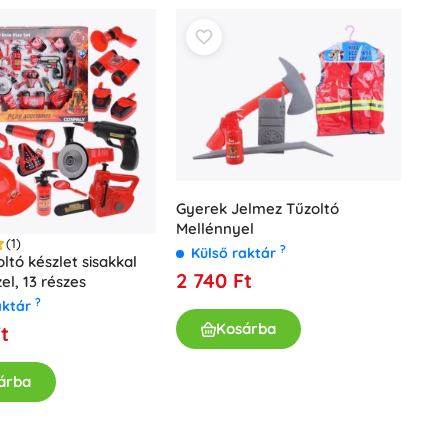
Ajándékutalványok
Gyerek Jelmez Tűzoltó
Mellénnyel
(1)
?
Külső raktár
ltó készlet sisakkal
2 740 Ft
el, 13 részes
?
aktár
Kosárba
t
árba