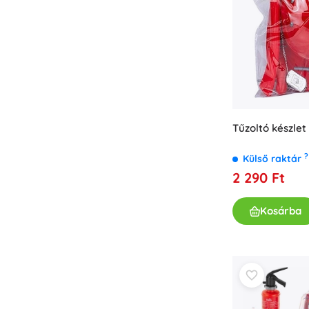
Tűzoltó készlet
?
Külső raktár
2 290 Ft
Kosárba