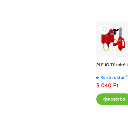
PLEJO Tűzoltó k
?
Külső raktár
3 040 Ft
Kosárba