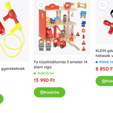
Fegyverek
Pisztolyok
Kardok és tőrök
Vízpisztolyok
Íjak
Számszeríjak
+
Mutasson többet
KLEIN gáz
hátizsák v
Gyermekruházat
Fa tűzoltóállomás 3 emelet 14
Külső r
elem viga
8 850 F
ly gyerekeknek
Babaruházat
Raktáron
Pólók
13 990 Ft
Kos
Cipő
Pulóverek és kardigánok
Kosárba
Zoknik és harisnyák
+
Mutasson többet