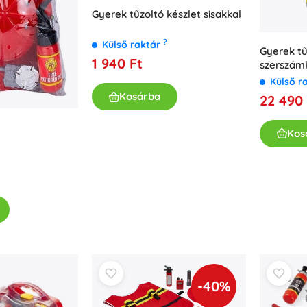
Gyerek tűzoltó készlet sisakkal
?
Külső raktár
Gyerek tű
1 940 Ft
szerszámk
Külső r
Kosárba
22 490 
Kos
-40%