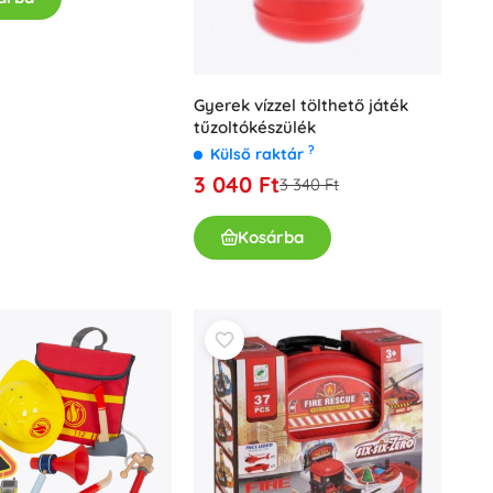
Gyerek vízzel tölthető játék
tűzoltókészülék
?
Külső raktár
3 040 Ft
3 340 Ft
Kosárba