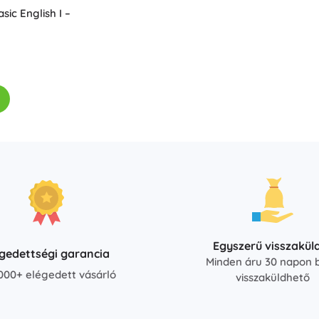
Fegyverek
sic English I –
Pisztolyok
Kardok és tőrök
Vízpisztolyok
Íjak
Számszeríjak
+
Mutasson többet
Gyermekruházat
Babaruházat
Pólók
Cipő
Egyszerű visszakül
Pulóverek és kardigánok
égedettségi garancia
Minden áru 30 napon b
Zoknik és harisnyák
000+ elégedett vásárló
visszaküldhető
+
Mutasson többet