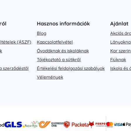
Kislányoknak
Ékszerek
ról
Hasznos információk
Ajánlat
Táskák
Ékszerdobozok
Blog
Akciós ár
eltételek (ÁSZF)
Kapcsolatfelvétel
Lányokna
k
Óvodáknak és iskoláknak
Kor szerin
Tájékoztató a sütikről
Fiúknak
a szerződéstől
Értékelési feldolgozási szabályok
Iskola és
Vélemények