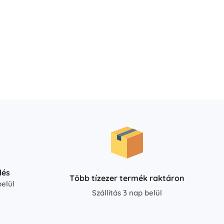
Fürdőjátékok
Könyvek
Foglalkoztató és szórakoztató füzetek
A legkisebbeknek
Könyvkiegészítők
dés
Képeslapok
Több tízezer termék raktáron
elül
Kis mesélőknek
Szállítás 3 nap belül
+
Mutasson többet