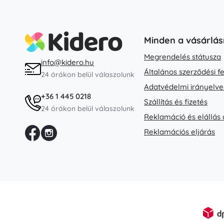
Kiegészítők
Elemtípusok
Minden a vásárlás
Pótalkatrészek
Pumpák
Megrendelés státusza
info@kidero.hu
Általános szerződési f
24 órákon belül válaszolunk
Adatvédelmi irányelve
Üzletfelszerelés
+36 1 445 0218
Szállítás és fizetés
24 órákon belül válaszolunk
Reklamáció és elállás 
Reklamációs eljárás