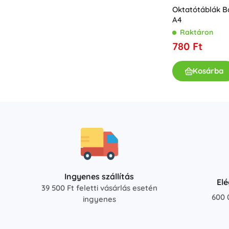
Bababútor és -felszerelés
Oktatótáblák Ba
A4
Biztonság
Raktáron
Etetés és szoptatás
780 Ft
Fürdetés
Babakocsik
Kosárba
Alvás
+
Mutasson többet
Elektronikus játékok
Távirányítós játékok
Játékkonzolok
Drónok
Ingyenes szállítás
Nézze meg a weboldalt.
El
39 500 Ft feletti vásárlás esetén
Mikroszkópok és távcsövek
600 
ingyenes
+
Mutasson többet