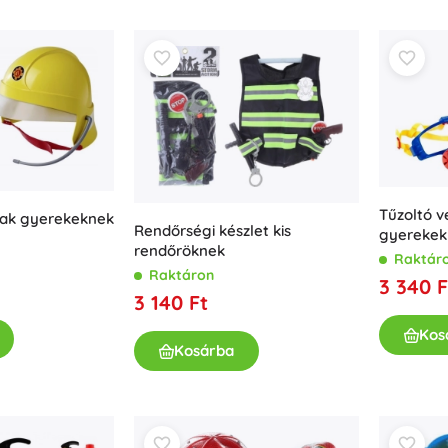
Kislányoknak
Ékszerek
Táskák
Ékszerdobozok
Tűzoltó 
sak gyerekeknek
Rendőrségi készlet kis
gyerekek
rendőröknek
Raktár
Raktáron
3 340 F
3 140 Ft
Kos
Kosárba