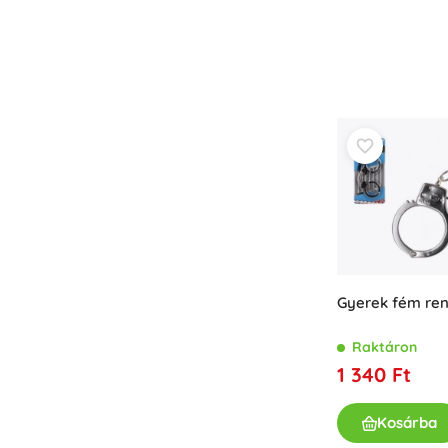
Gyerek fém rend
Raktáron
1 340 Ft
Kosárba