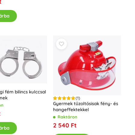
t
árba
i fém bilincs kulccsal
nek
(1)
Gyermek tűzoltósisak fény- és
on
hangeffektekkel
t
Raktáron
2 540 Ft
árba