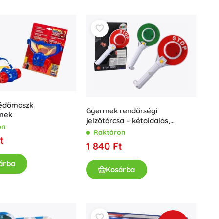
Ajándékutalványok
védőmaszk
Gyermek rendőrségi
nek
jelzőtárcsa – kétoldalas,
on
fényekkel (Állj/Mehet)
Raktáron
t
1 840 Ft
árba
Kosárba