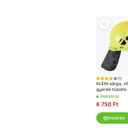
Bababútor és -felszerelés
Biztonság
Etetés és szoptatás
Fürdetés
Alvás
Babakocsik
+
Mutasson többet
Elektronikus játékok
Távirányítós játékok
(1)
KLEIN sárga, vi
Játékkonzolok
gyerek tűzoltó 
Drónok
Raktáron
Mikroszkópok és távcsövek
8 750 Ft
Nézze meg a weboldalt.
+
Mutasson többet
Kosárba