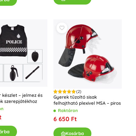
Dots
Ünneplések
Jelmezek
Jelmez kiegészítők
One Piece
Halloween
Húsvét
Gabby varázslatos házikója
Játékok a legkisebbeknek
Csörgők, rágókák és cumik
A Gyűrűk Ura
Interaktív játékok
(2)
r készlet – jelmez és
Kirakók, kalapálók, kockák
Gyerek tűzoltó sisak
ők szerepjátékhoz
felhajtható plexivel MSA – piros
Alvókák és ölelgetők
on
Raktáron
Húzós és gurulós játékok
t
6 650 Ft
+
Mutasson többet
árba
Kosárba