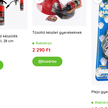
Tűzoltó készlet gyerekeknek
ó készülék
l, 28 cm
Raktáron
2 290 Ft
Kosárba
Plejo gyer
Raktár