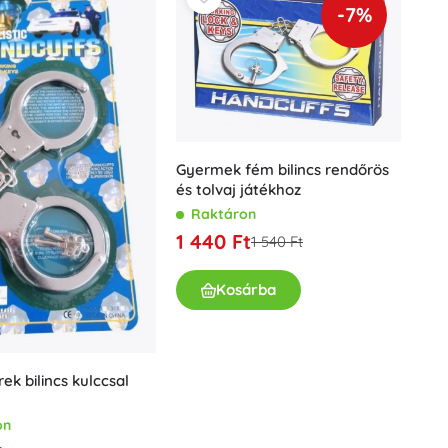
-7%
Gyermek fém bilincs rendőrös
és tolvaj játékhoz
Raktáron
1 440 Ft
1 540 Ft
Kosárba
ek bilincs kulccsal
on