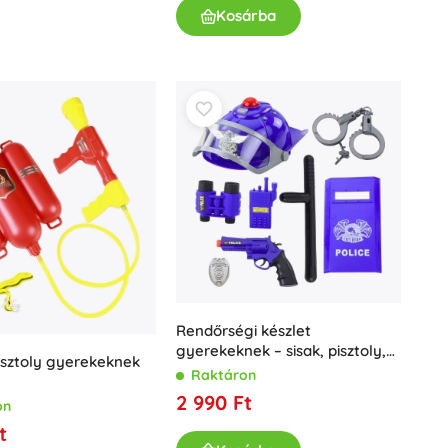
Kosárba
Rendőrségi készlet
gyerekeknek – sisak, pisztoly,
isztoly gyerekeknek
bilincs és kiegészítők, 9 darab
Raktáron
2 990 Ft
on
t