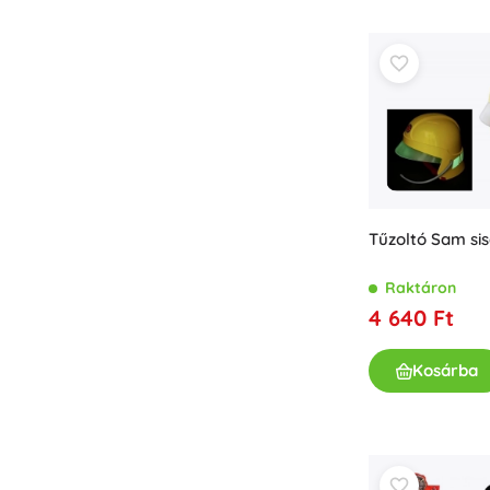
Könyvek
Foglalkoztató és szórakoztató füzetek
A legkisebbeknek
Könyvkiegészítők
Képeslapok
Kis mesélőknek
+
Mutasson többet
Tűzoltó Sam si
Üzletfelszerelés
Raktáron
4 640 Ft
Kosárba