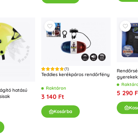
Fegyverek
Pisztolyok
Kardok és tőrök
Vízpisztolyok
Íjak
Számszeríjak
+
Mutasson többet
(1)
Rendőrség
Gyermekruházat
Teddies kerékpáros rendőrfény
gyerekek
Raktár
Babaruházat
Raktáron
lágító hatású
5 290 F
Pólók
3 140 Ft
sisak
Cipő
Kos
Pulóverek és kardigánok
Kosárba
Zoknik és harisnyák
+
Mutasson többet