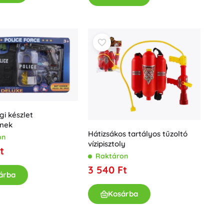
Fürdőjátékok
i készlet
Kiegészítők
nek
Hátizsákos tartályos tűzoltó
on
Elemtípusok
vízipisztoly
t
Pótalkatrészek
Raktáron
Pumpák
3 540 Ft
árba
Kosárba