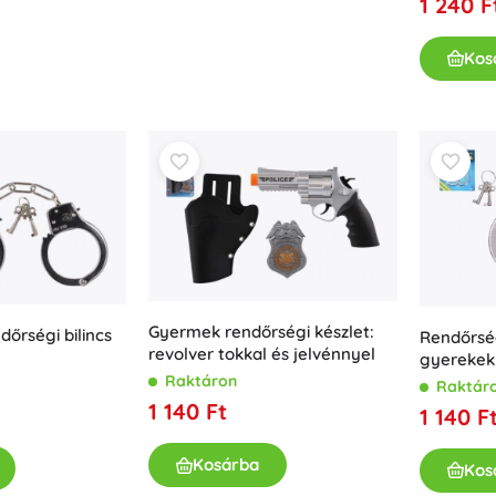
1 240 F
Kos
Gyermek rendőrségi készlet:
őrségi bilincs
Rendőrség
revolver tokkal és jelvénnyel
gyerekek
Raktáron
Raktár
1 140 Ft
1 140 F
Kosárba
Kos