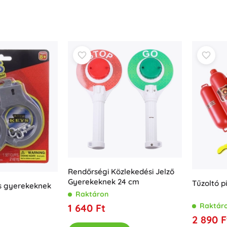
Rendőrségi Közlekedési Jelző
Gyerekeknek 24 cm
Tűzoltó p
s gyerekeknek
Raktáron
Raktár
1 640 Ft
2 890 F