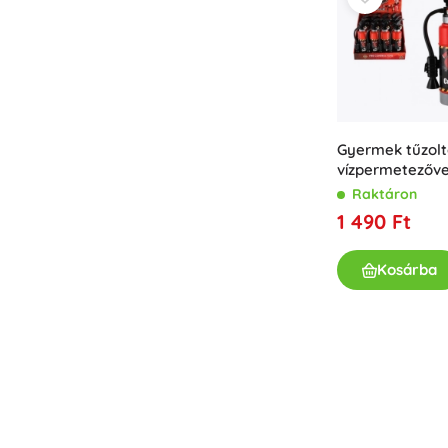
Gyermek tűzolt
vízpermetezőve
Raktáron
1 490 Ft
Kosárba