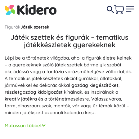
Figurák
Játék szettek
Játék szettek és figurák – tematikus
játékkészletek gyerekeknek
Lépj be a történetek világába, ahol a figurák életre kelnek
– a gyerekeknek szóló játék szettek bármelyik szobát
akciódússá vagy a fantázia varázsműhelyévé változtatják.
A tematikus játékkészletek akciófigurákkal, állatokkal,
járművekkel és dekorációkkal
gazdag kiegészítőket
,
részletgazdag kidolgozást
kínálnak, és inspirálnak a
kreatív játékra
és a történetmesélésre. Válassz város,
farm, dinoszauruszok, mentők, vár vagy űr témák közül –
minden játékszett azonnali kalandra kész.
Az okos funkciók örömet szereznek a kis építőknek: sok
Mutasson többet
játékszett
mozgó elemekkel
, nyitható kapukkal, liftekkel
vagy katapultokkal rendelkezik, néhány pedig fény- és