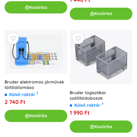
Kosárba
Kosárba
Bruder elektromos járművek
töltőállomása
Bruder logisztikai
?
Külső raktár
szállítódobozok
2 740 Ft
?
Külső raktár
1 990 Ft
Kosárba
Kosárba