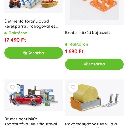
Életmentő torony quad
kerékpárral, robogóval és
figurával
Bruder közúti bójaszett
Raktáron
17 490 Ft
Raktáron
1 690 Ft
Kosárba
Kosárba
Bruder benzinkút
Rakománydoboz és villa a
sportautóval és 2 figurával