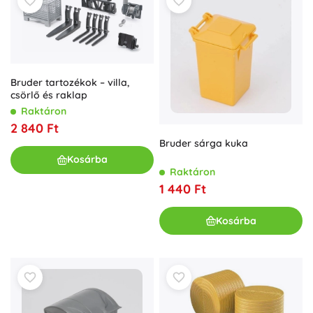
Bruder tartozékok – villa,
csörlő és raklap
Raktáron
2 840 Ft
Bruder sárga kuka
Kosárba
Raktáron
1 440 Ft
Kosárba