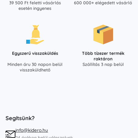
39 500 Ft feletti vásárlás
600 000+ elégedett vásárló
esetén ingyenes
Egyszerű visszaküldés
Több tízezer termék
raktáron
Minden áru 30 napon belül
Szállítás 3 nap belül
visszaküldhető
Segítsünk?
info@kidero.hu
24 órákon belül válaszolunk