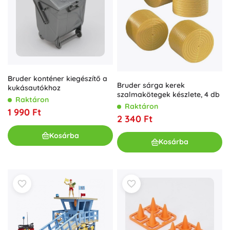
Bruder konténer kiegészítő a
Bruder sárga kerek
kukásautókhoz
szalmakötegek készlete, 4 db
Raktáron
Raktáron
1 990 Ft
2 340 Ft
Kosárba
Kosárba