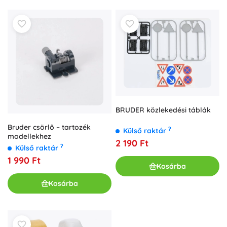
BRUDER közlekedési táblák
Bruder csörlő – tartozék
?
Külső raktár
modellekhez
2 190 Ft
?
Külső raktár
1 990 Ft
Kosárba
Kosárba