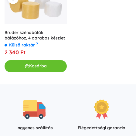
Bruder szénabálák
bálázóhoz, 4 darabos készlet
?
Külső raktár
2 340 Ft
Kosárba
Ingyenes szállítás
Elégedettségi garancia