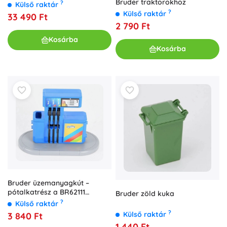
Bruder traktorokhoz
?
Külső raktár
?
Külső raktár
33 490 Ft
2 790 Ft
Kosárba
Kosárba
Bruder üzemanyagkút –
pótalkatrész a BR62111
Bruder zöld kuka
modellhez
?
Külső raktár
?
Külső raktár
3 840 Ft
1 440 Ft