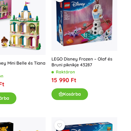
LEGO Disney Frozen – Olaf és
ey Mini Belle és Tiana
Bruni piknikje 43287
Raktáron
on
15 990 Ft
Ft
Kosárba
árba