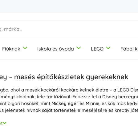
Fiúknak
Iskola és óvoda
LEGO
Fából k
1-3 év
1-3 év
1-3 év
Képzőművészeti eszközök
Duplo
Motorikus játékok
Témák
Gyurma
Dinoszauruszok
ey – mesés építőkészletek gyerekeknek
Színes ceruzák
Vasút
ágba, ahol a mesék kockáról kockára kelnek életre – a LEGO Di
Filcek
Egyszarvúk
9-12 év
9-12 év
9-12 év
Icons
Didaktikai játékok
élményt
kínálnak, tele fantáziával. Fedezze fel a
Disney hercegn
Bélyegzők
Hercegnők
mint olyan hősöket, mint
Mickey egér és Minnie
, és sok más kedv
Kötények és terítők
Katonák
us jelenetek hívnak saját történetek elmesélésére és kreatív ját
+
+
Mutasson többet
Mutasson többet
Disney
Építőkészletek
sney készlet tartalmaz
Disney minifigurákat
, tematikus elemeke
et
ik a finommotorikájuk, türelmük és fantáziájuk, miközben a kés
gok
létrehozását. A LEGO kockák kompatibilisek más LEGO sorozat
Ivópalackok
Kreatív és fejlesztő játékok