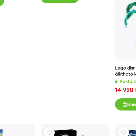
Lego disn
állítható 
Raktár
14 990 
Kos