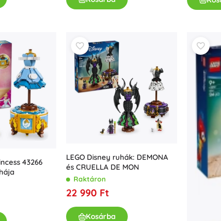
LEGO Disney ruhák: DEMONA
incess 43266
és CRUELLA DE MON
hája
Raktáron
22 990 Ft
Kosárba