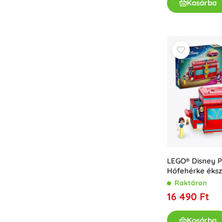
Kosárba
Könyvek
Foglalkoztató és szórakoztató füzetek
A legkisebbeknek
Könyvkiegészítők
Képeslapok
Kis mesélőknek
+
Mutasson többet
Üzletfelszerelés
LEGO® Disney P
Hófehérke éks
Raktáron
16 490 Ft
Kosárba