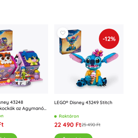
Fürdőjátékok
-12%
Kiegészítők
Elemtípusok
Pótalkatrészek
Pumpák
sney 43248
LEGO® Disney 43249 Stitch
kockák az Agymanók
apján
on
Raktáron
Ft
22 490 Ft
25 490 Ft