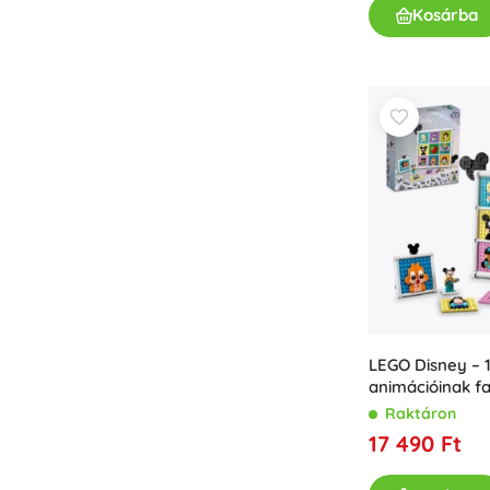
Bababútor és -felszerelés
Kosárba
Biztonság
Etetés és szoptatás
Fürdetés
Alvás
Babakocsik
+
Mutasson többet
Elektronikus játékok
Távirányítós játékok
Játékkonzolok
Drónok
LEGO Disney – 1
animációinak fal
Mikroszkópok és távcsövek
Raktáron
Nézze meg a weboldalt.
17 490 Ft
+
Mutasson többet