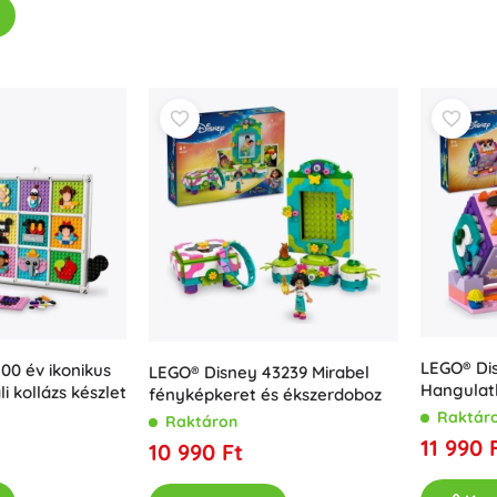
Fegyverek
Pisztolyok
Kardok és tőrök
Vízpisztolyok
Íjak
Számszeríjak
+
Mutasson többet
Gyermekruházat
Babaruházat
Pólók
Cipő
LEGO® Di
00 év ikonikus
LEGO® Disney 43239 Mirabel
Hangulat
i kollázs készlet
Pulóverek és kardigánok
fényképkeret és ékszerdoboz
2 film al
Raktár
Zoknik és harisnyák
Raktáron
11 990 
10 990 Ft
+
Mutasson többet