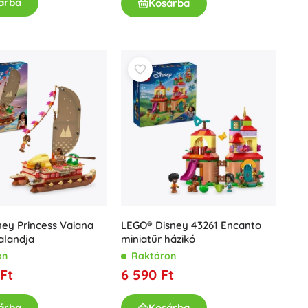
árba
Kosárba
Ajándékutalványok
ey Princess Vaiana
LEGO® Disney 43261 Encanto
alandja
miniatűr házikó
on
Raktáron
Ft
6 590 Ft
árba
Kosárba