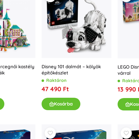
rcegnői kastély
Disney 101 dalmát – kölyök
LEGO Disn
áik
építőkészlet
várral
Raktáron
Raktár
47 490 Ft
13 990 
Kosárba
Kos