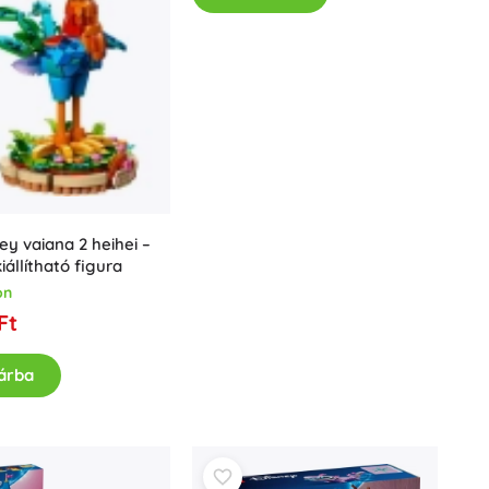
ey vaiana 2 heihei –
kiállítható figura
on
Ft
árba