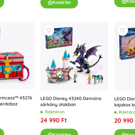
Kos
Kosárba
Kislányoknak
Ékszerek
Táskák
Ékszerdobozok
rincess™ 43276
LEGO Disney 43240 Demóna
LEGO Disn
zerdoboz
sárkány alakban
kajakos k
Raktáron
Raktár
24 990 Ft
20 990 
Kosárba
Kos