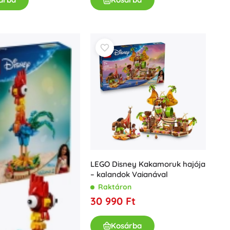
LEGO Disney Kakamoruk hajója
– kalandok Vaianával
Raktáron
30 990 Ft
Kosárba