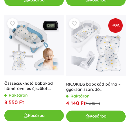
-5%
Összecsukható babakád
RICOKIDS babakád párna –
hőmérővel és újszülött
gyorsan száradó
betéttel, fehér-kék
ergonomikus betét, fehér–kék
Raktáron
Raktáron
8 550 Ft
4 140 Ft
4 340 Ft
Kosárba
Kosárba