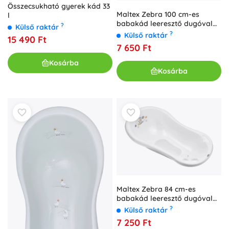
Összecsukható gyerek kád 33
Maltex Zebra 100 cm-es
l
babakád leeresztő dugóval
?
Külső raktár
és csúszásgátló alátéttel,
?
Külső raktár
15 490 Ft
fehér
7 650 Ft
Kosárba
Kosárba
Maltex Zebra 84 cm-es
babakád leeresztő dugóval
és csúszásgátló betéttel,
?
Külső raktár
szürke
7 250 Ft