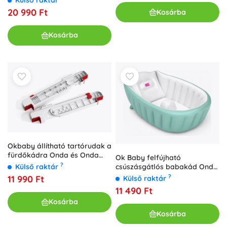
20 990 Ft
Kosárba
Kosárba
Okbaby állítható tartórudak a
fürdőkádra Onda és Onda
Ok Baby felfújható
Evolution babakádakhoz (53–
?
Külső raktár
csúszásgátlós babakád Onda
75 cm)
Baby Soft 0–12 hónapos korig
?
11 990 Ft
Külső raktár
11 490 Ft
Kosárba
Kosárba