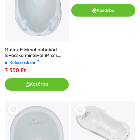
Kosárba
Maltex Minimal babakád
lovacska mintával 84 cm,
acélszürke
?
Külső raktár
7 350 Ft
Kosárba