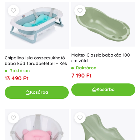
Maltex Classic babakád 100
Chipolino Isla összecsukható
cm zöld
baba kád fürdőbetéttel – Kék
Raktáron
Raktáron
7 190 Ft
13 490 Ft
Kosárba
Kosárba