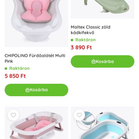
Maltex Classic zöld
kádkifekvő
Raktáron
3 890 Ft
CHIPOLINO Fürdőalátét Multi
Pink
Kosárba
Raktáron
5 850 Ft
Kosárba