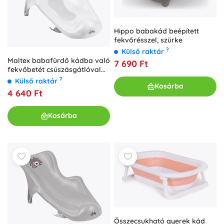
Hippo babakád beépített
fekvőrésszel, szürke
?
Külső raktár
Maltex babafürdő kádba való
7 690 Ft
fekvőbetét csúszásgátlóval
Zebra, fehér
?
Külső raktár
Kosárba
4 640 Ft
Kosárba
Összecsukható gyerek kád