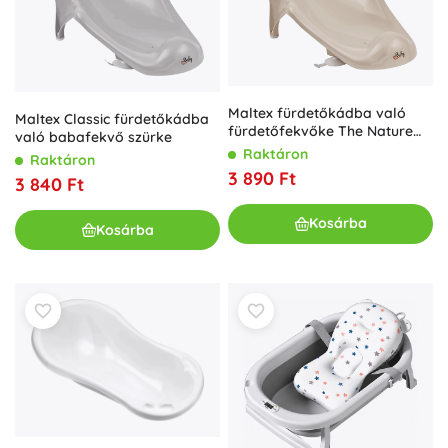
Maltex fürdetőkádba való
Maltex Classic fürdetőkádba
fürdetőfekvőke The Nature
való babafekvő szürke
Buddies Róka bézs
Raktáron
Raktáron
3 890 Ft
3 840 Ft
Kosárba
Kosárba