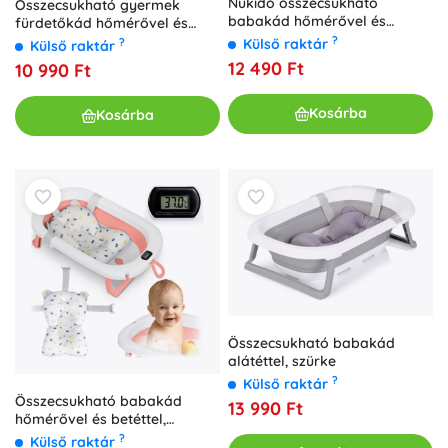
Nukido összecsukható
Összecsukható gyermek
babakád hőmérővel és
fürdetőkád hőmérővel és
újszülött betéttel, fehér–
betéttel, Ricokids,
?
Külső raktár
?
Külső raktár
szürke
fehér/szürke
12 490 Ft
10 990 Ft
Kosárba
Kosárba
Összecsukható babakád
alátéttel, szürke
?
Külső raktár
Összecsukható babakád
13 990 Ft
hőmérővel és betéttel,
rózsaszín–fehér
?
Külső raktár