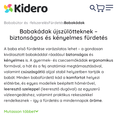
Bababútor és -felszerelés
Fürdetés
Babakádak
Babakádak újszülötteknek –
biztonságos és kényelmes fürdetés
A baba első fürdetése varázslatos lehet – a gondosan
kiválasztott babakáddal ráadásul
biztonságos
és
kényelmes
is. A gyermek- és csecsemőkádak
ergonomikus
formával, a hát és a fej anatómiai megtámasztásával,
valamint
csúszásgátló
aljjal stabil helyzetben tartják a
babát. Minden babafürdető kád a
komfortot
helyezi
előtérbe, és egyes modellek beépített hőmérővel,
leeresztő szeleppel
(leeresztő dugóval) az egyszerű
vízleengedéshez, valamint praktikus rekeszekkel
rendelkeznek – így a fürdetés a mindennapok
öröme
.
Ebben a kategóriában újszülöttek és totyogók számára is
Mutasson többet
talál megoldásokat: babakád fekvőbetéttel vagy újszülött