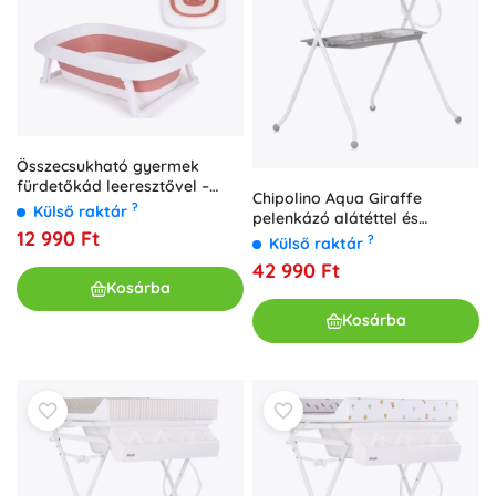
Összecsukható gyermek
fürdetőkád leeresztővel –
Chipolino Aqua Giraffe
Ecotoys – Rózsaszín
?
Külső raktár
pelenkázó alátéttel és
12 990 Ft
állvánnyal fürdőkád
?
Külső raktár
42 990 Ft
Kosárba
Kosárba