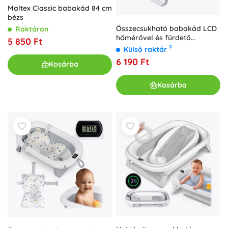
Maltex Classic babakád 84 cm
bézs
Összecsukható babakád LCD
Raktáron
hőmérővel és fürdető
5 850 Ft
alátéttel
?
Külső raktár
6 190 Ft
Kosárba
Kosárba