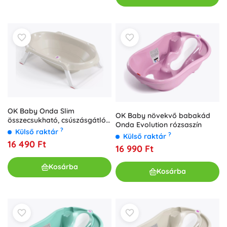
OK Baby Onda Slim
OK Baby növekvő babakád
összecsukható, csúszásgátlós
Onda Evolution rózsaszín
babakád 0–12 hónapos korig,
?
Külső raktár
?
Külső raktár
fehér
16 490 Ft
16 990 Ft
Kosárba
Kosárba