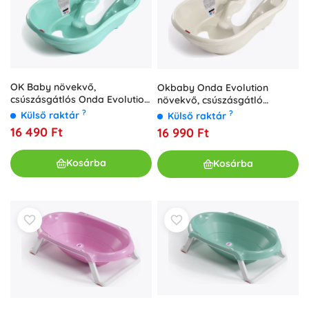
OK Baby növekvő,
Okbaby Onda Evolution
csúszásgátlós Onda Evolution
növekvő, csúszásgátló
babakád 0–12 hónap, égkék
babakád 0–12 hónap, fehér
?
?
Külső raktár
Külső raktár
16 490 Ft
16 990 Ft
Kosárba
Kosárba