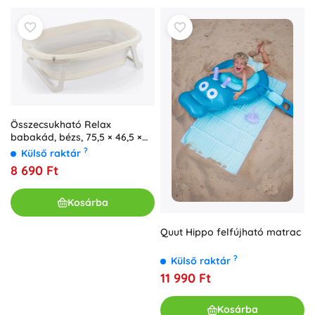
Összecsukható Relax
babakád, bézs, 75,5 × 46,5 ×
20,5 cm
?
Külső raktár
8 690 Ft
Kosárba
Quut Hippo felfújható matrac
?
Külső raktár
11 990 Ft
Kosárba