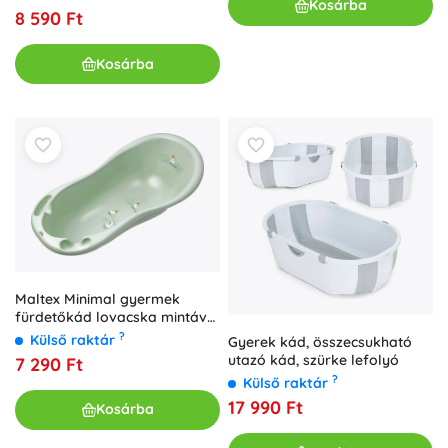
Kosárba
8 590 Ft
Kosárba
Maltex Minimal gyermek
fürdetőkád lovacska mintával
100 cm, acélszürke
?
Külső raktár
Gyerek kád, összecsukható
utazó kád, szürke lefolyó
7 290 Ft
?
Külső raktár
17 990 Ft
Kosárba