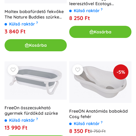
leeresztővel Ecotoys
rózsaszín
?
Külső raktár
Maltex babafürdető fekvőke
The Nature Buddies szürke
8 250 Ft
maci
?
Külső raktár
3 840 Ft
Kosárba
Kosárba
-5%
FreeOn összecsukható
FreeON Anatómiás babakád
gyermek fürdőkád szürke
Cosy fehér
?
Külső raktár
?
Külső raktár
13 990 Ft
8 350 Ft
8 750 Ft