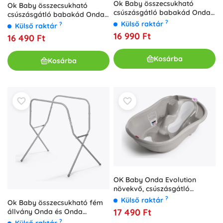
Ok Baby összecsukható
Ok Baby összecsukható
csúszásgátló babakád Onda
csúszásgátló babakád Onda
slim 0–12 hónapos korig,
?
Slim rózsaszín 0–12 hónapos
Külső raktár
?
Külső raktár
égkék
korig
16 990 Ft
16 490 Ft
Kosárba
Kosárba
OK Baby Onda Evolution
növekvő, csúszásgátló
babakád szürke 0–12 hónap
?
Külső raktár
Ok Baby összecsukható fém
17 490 Ft
állvány Onda és Onda
Evolution fürdetőkádhoz
?
Külső raktár