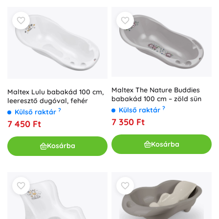
Maltex The Nature Buddies
Maltex Lulu babakád 100 cm,
babakád 100 cm – zöld sün
leeresztő dugóval, fehér
?
Külső raktár
?
Külső raktár
7 350 Ft
7 450 Ft
Kosárba
Kosárba