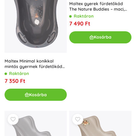
Maltex gyerek fürdetőkád
The Nature Buddies – maci,
100 cm, szürke
Raktáron
7 490 Ft
Kosárba
Maltex Minimal koníkkal
mintás gyermek fürdetőkád
dugóval, 84 cm, acélszürke
Raktáron
7 350 Ft
Kosárba