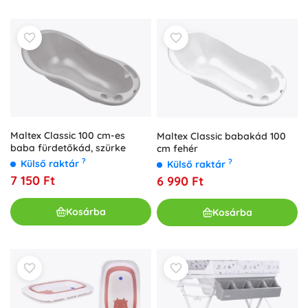
Maltex Classic 100 cm-es
Maltex Classic babakád 100
baba fürdetőkád, szürke
cm fehér
?
?
Külső raktár
Külső raktár
7 150 Ft
6 990 Ft
Kosárba
Kosárba