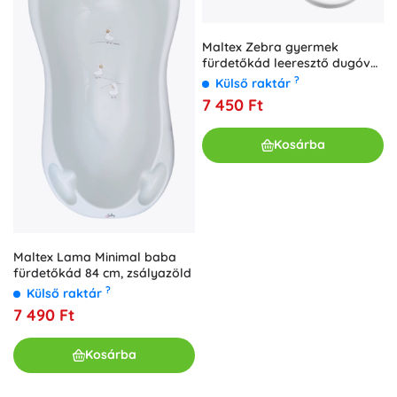
Maltex Zebra gyermek
fürdetőkád leeresztő dugóval
és csúszásgátló betéttel, 84
?
Külső raktár
cm, fehér
7 450 Ft
Kosárba
Maltex Lama Minimal baba
fürdetőkád 84 cm, zsályazöld
?
Külső raktár
7 490 Ft
Kosárba