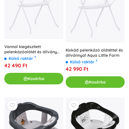
Vannal kiegészített
Kiskád pelenkázó alátéttel és
pelenkázóalátét és állvány
állvánnyal Aqua Little Farm
Aqua Friends Chipolino
?
Külső raktár
?
Külső raktár
42 490 Ft
42 990 Ft
Kosárba
Kosárba