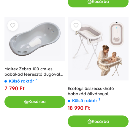
Kosárba
Maltex Zebra 100 cm-es
babakád leeresztő dugóval
és csúszásgátló betéttel,
?
Külső raktár
szürke
7 790 Ft
Ecotoys összecsukható
babakád állvánnyal,
lefolyóval és LCD hőmérővel
?
Külső raktár
Kosárba
18 990 Ft
Kosárba