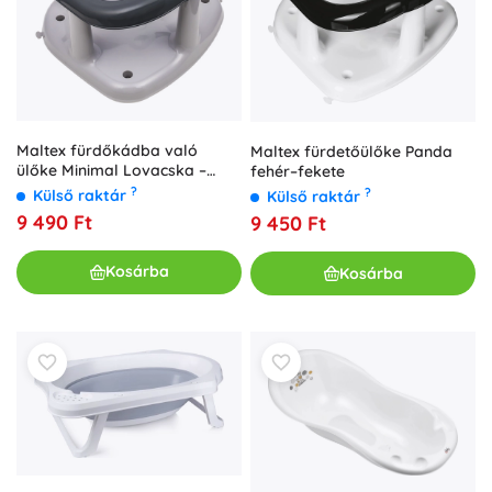
Maltex fürdőkádba való
Maltex fürdetőülőke Panda
ülőke Minimal Lovacska –
fehér–fekete
acélszürke
?
?
Külső raktár
Külső raktár
9 490 Ft
9 450 Ft
Kosárba
Kosárba