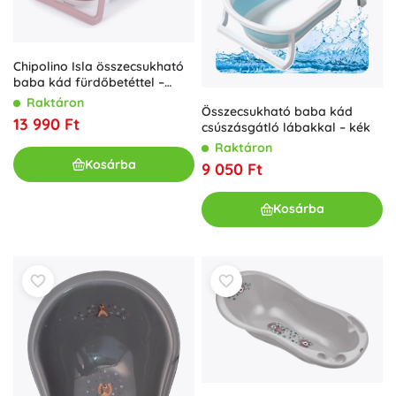
Chipolino Isla összecsukható
baba kád fürdőbetéttel –
Rózsaszín
Raktáron
Összecsukható baba kád
13 990 Ft
csúszásgátló lábakkal – kék
Raktáron
Kosárba
9 050 Ft
Kosárba