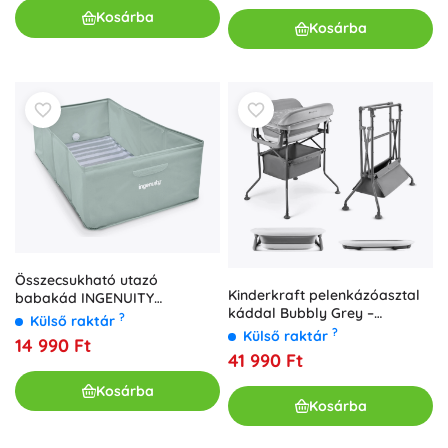
Kosárba
Kosárba
Összecsukható utazó
Kinderkraft pelenkázóasztal
babakád INGENUITY
káddal Bubbly Grey –
TuckAway 12–60 hónapos
?
Külső raktár
összecsukható pelenkázó pult
gyermekeknek
?
Külső raktár
14 990 Ft
és babakád
41 990 Ft
Kosárba
Kosárba