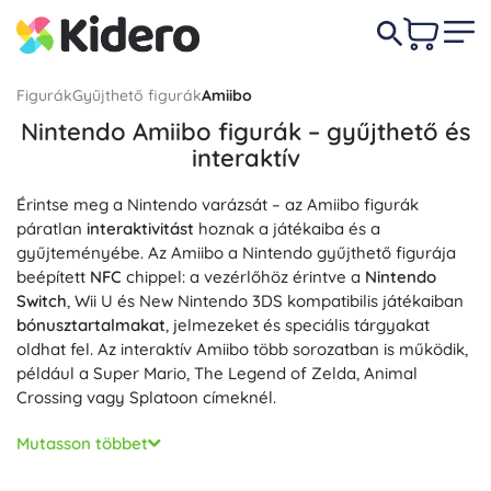
Figurák
Gyűjthető figurák
Amiibo
Nintendo Amiibo figurák – gyűjthető és
interaktív
Érintse meg a Nintendo varázsát – az Amiibo figurák
páratlan
interaktivitást
hoznak a játékaiba és a
gyűjteményébe. Az Amiibo a Nintendo gyűjthető figurája
beépített
NFC
chippel: a vezérlőhöz érintve a
Nintendo
Switch
, Wii U és New Nintendo 3DS kompatibilis játékaiban
bónusztartalmakat
, jelmezeket és speciális tárgyakat
oldhat fel. Az interaktív Amiibo több sorozatban is működik,
például a Super Mario, The Legend of Zelda, Animal
Crossing vagy Splatoon címeknél.
Minden Amiibo figura
részletgazdag kidolgozásával
, precíz
Mutasson többet
festéssel és
hivatalos Nintendo licenccel
tűnik ki. Válasszon
ikonikus szereplők
közül, mint Mario, Link, Zelda, Samus,