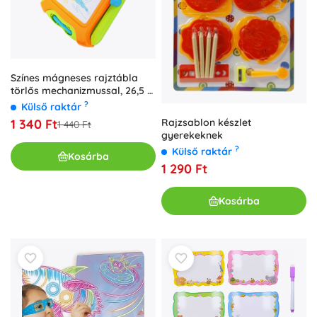
Színes mágneses rajztábla
törlős mechanizmussal, 26,5 ×
18,5 cm, fogantyúval
?
Külső raktár
Rajzsablon készlet
1 340 Ft
1 440 Ft
gyerekeknek
?
Külső raktár
Kosárba
1 290 Ft
Kosárba