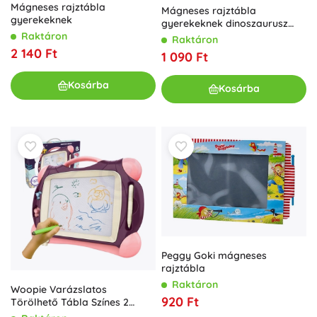
Mágneses rajztábla
Mágneses rajztábla
gyerekeknek
gyerekeknek dinoszaurusz
formában, 4 színben
Raktáron
Raktáron
2 140 Ft
1 090 Ft
Kosárba
Kosárba
Peggy Goki mágneses
rajztábla
Raktáron
Woopie Varázslatos
920 Ft
Törölhető Tábla Színes 2
Bélyegzővel Lila