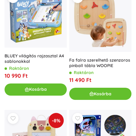
BLUEY világítós rajzasztal A4
Fa falra szerelhető szenzoros
sablonokkal
pinball tábla WOOPIE
Raktáron
Raktáron
10 990 Ft
11 490 Ft
Kosárba
Kosárba
-8%