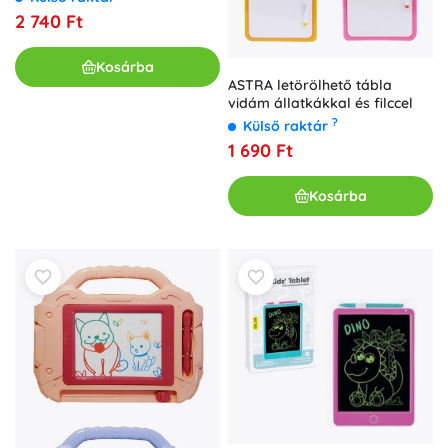
2 740 Ft
Kosárba
ASTRA letörölhető tábla
vidám állatkákkal és filccel
?
Külső raktár
1 690 Ft
Kosárba