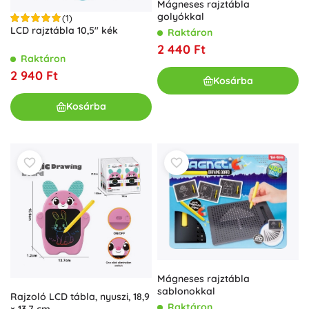
Mágneses rajztábla
golyókkal
(1)
LCD rajztábla 10,5" kék
Raktáron
2 440 Ft
Raktáron
2 940 Ft
Kosárba
Kosárba
Mágneses rajztábla
sablonokkal
Rajzoló LCD tábla, nyuszi, 18,9
Raktáron