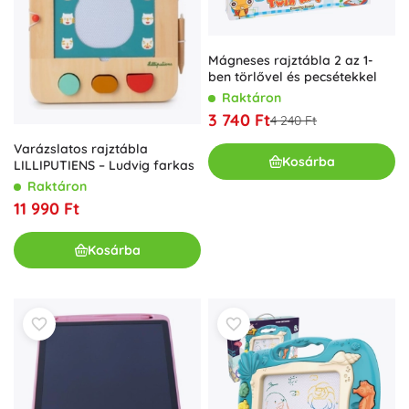
Mágneses rajztábla 2 az 1-
ben törlővel és pecsétekkel
Raktáron
3 740 Ft
4 240 Ft
Varázslatos rajztábla
Kosárba
LILLIPUTIENS – Ludvig farkas
Raktáron
11 990 Ft
Kosárba