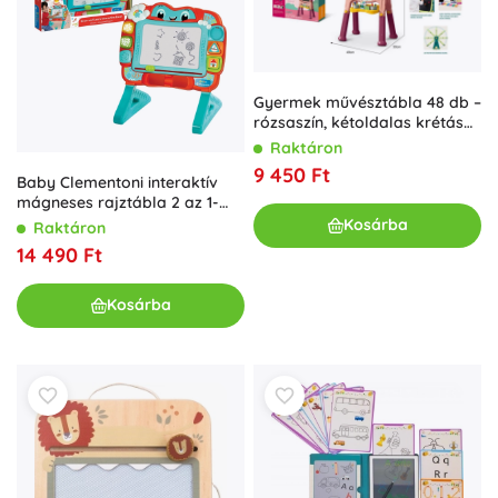
Gyermek művésztábla 48 db –
rózsaszín, kétoldalas krétás
és mágneses
Raktáron
9 450 Ft
Baby Clementoni interaktív
mágneses rajztábla 2 az 1-
ben
Kosárba
Raktáron
14 490 Ft
Kosárba