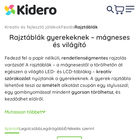
Kreatív és fejlesztő játékok
Festés
Rajztáblák
Rajztáblák gyerekeknek – mágneses
és világító
Fedezd fel a papír nélküli,
rendetlenségmentes
rajzolás
varázsát! A rajztáblák – a mágnesestől a törölhetőn át
egészen a világító LED- és LCD-táblákig –
kreatív
szórakozást
nyújtanak a gyerekeknek. A gyerek rajztábla
lehetővé teszi az
ismételt
alkotást csupán egy stylusszal;
egy gombnyomással mindent
gyorsan törölhetsz
, és
kezdődhet elölről.
Didaktikus játékként a rajztáblák támogatják a
Mutasson többet
grafomotorika fejlődését
, a finommotorikát és a szem–kéz
koordinációt. A rajztábla ideális az óvodásoknak és
Ajánlott
Legolcsóbb
Legdrágább
Értékelés szerint
iskolásoknak: betűk és számok gyakorlására, sablonok
átrajzolására, első jegyzetekhez és gyerekrajzokhoz. A