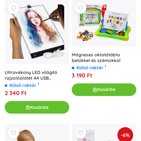
Mágneses oktatótábla
betűkkel és számokkal
?
Külső raktár
Ultravékony LED világító
3 190 Ft
rajzolóalátét A4 USB
táplálással
?
Külső raktár
Kosárba
2 340 Ft
Kosárba
-6%