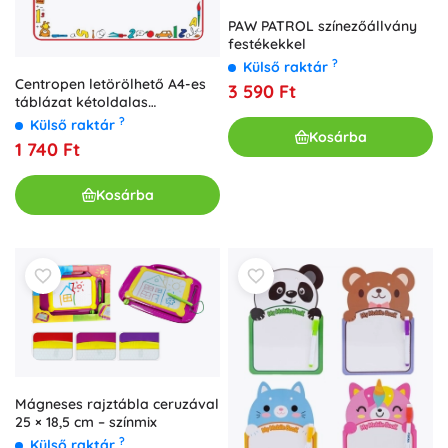
PAW PATROL színezőállvány
festékekkel
?
Külső raktár
Centropen letörölhető A4-es
3 590 Ft
táblázat kétoldalas
filctollakkal
?
Külső raktár
Kosárba
1 740 Ft
Kosárba
Mágneses rajztábla ceruzával
25 × 18,5 cm – színmix
?
Külső raktár