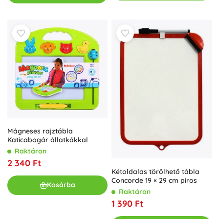
Mágneses rajztábla
Katicabogár állatkákkal
Raktáron
2 340 Ft
Kétoldalas törölhető tábla
Concorde 19 × 29 cm piros
Kosárba
Raktáron
1 390 Ft