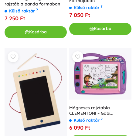
Formájában
rajztábla panda formában
?
Külső raktár
?
Külső raktár
7 050 Ft
7 250 Ft
Kosárba
Kosárba
Mágneses rajztábla
CLEMENTONI – Gabi
varázslatos házikója
?
Külső raktár
6 090 Ft