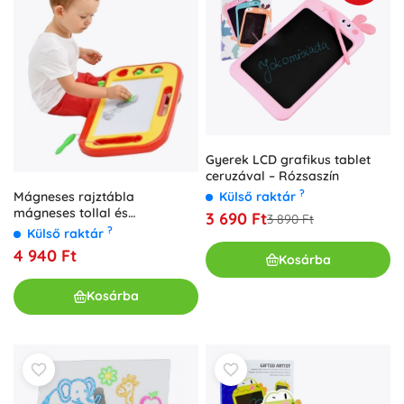
Gyerek LCD grafikus tablet
ceruzával – Rózsaszín
?
Mágneses rajztábla
Külső raktár
mágneses tollal és
3 690 Ft
3 890 Ft
pecsétekkel
?
Külső raktár
4 940 Ft
Kosárba
Kosárba