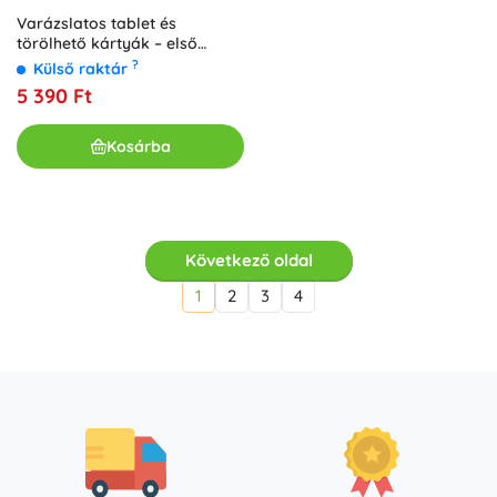
Varázslatos tablet és
törölhető kártyák – első
számolás
?
Külső raktár
5 390 Ft
Kosárba
Következő oldal
1
2
3
4