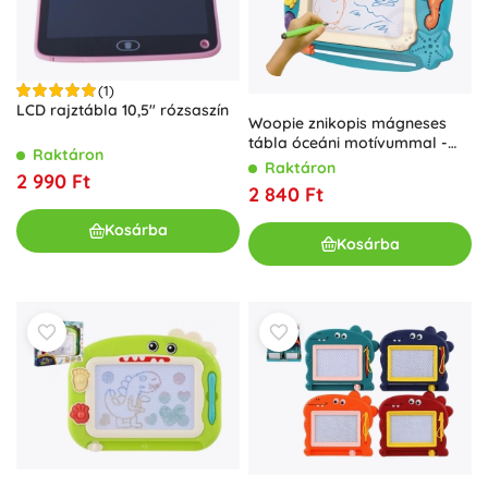
(1)
LCD rajztábla 10,5" rózsaszín
Woopie znikopis mágneses
tábla óceáni motívummal -
Raktáron
zöld
Raktáron
2 990 Ft
2 840 Ft
Kosárba
Kosárba