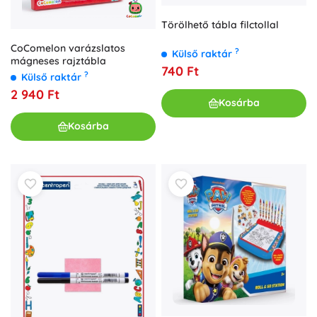
Törölhető tábla filctollal
CoComelon varázslatos
?
Külső raktár
mágneses rajztábla
740 Ft
?
Külső raktár
2 940 Ft
Kosárba
Kosárba