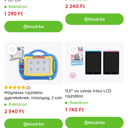
× 13,7 cm
2 240 Ft
Raktáron
1 290 Ft
Kosárba
Kosárba
(2)
11,5"-os színes írású LCD
Mágneses rajztábla
rajztábla
gyerekeknek, műanyag, 2 szín
Raktáron
Raktáron
1 740 Ft
2 340 Ft
Kosárba
Kosárba