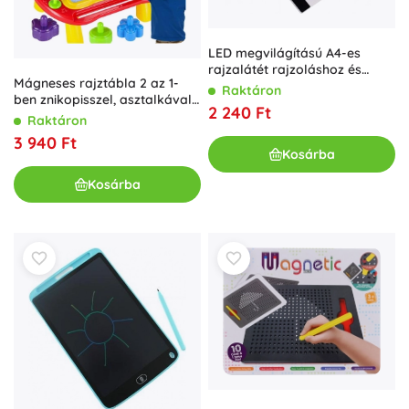
LED megvilágítású A4-es
rajzalátét rajzoláshoz és
Mágneses rajztábla 2 az 1-
átrajzoláshoz
Raktáron
ben znikopisszel, asztalkával
2 240 Ft
és pecsétekkel
Raktáron
3 940 Ft
Kosárba
Kosárba