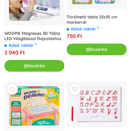
Törölhető tábla 25x35 cm
markerrel
?
Külső raktár
WOOPIE Mágneses 3D Tábla
750 Ft
LED Világítással Rajzoláshoz
?
Külső raktár
Kosárba
2 040 Ft
Kosárba