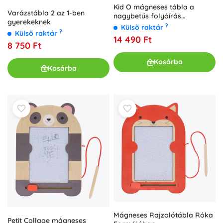
Kid O mágneses tábla a
Varázstábla 2 az 1-ben
nagybetűs folyóírás
gyerekeknek
gyakorlásához
?
Külső raktár
?
Külső raktár
14 490 Ft
8 750 Ft
Kosárba
Kosárba
Mágneses Rajzolótábla Róka
Petit Collage mágneses