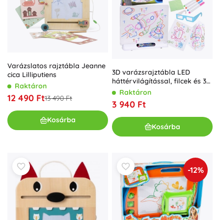
Varázslatos rajztábla Jeanne
3D varázsrajztábla LED
cica Lilliputiens
háttérvilágítással, filcek és 3D
Raktáron
szemüveg
Raktáron
12 490 Ft
13 490 Ft
3 940 Ft
Kosárba
Kosárba
-12%