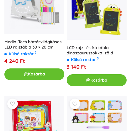
Media-Tech háttérvilágításos
LED rajztábla 30 × 20 cm
LCD rajz- és író tábla
dinoszauruszokkal zöld
?
Külső raktár
?
Külső raktár
4 240 Ft
3 140 Ft
Kosárba
Kosárba