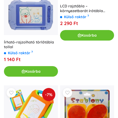
LCD rajztábla –
környezetbarát írótábla
gyerekeknek
?
Külső raktár
2 290 Ft
Kosárba
Írható-rajzolható törlőtábla
tollal
?
Külső raktár
1 140 Ft
Kosárba
-7%