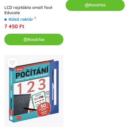
Kosárba
LCD rajztábla small foot
Educate
?
Külső raktár
7 450 Ft
Kosárba