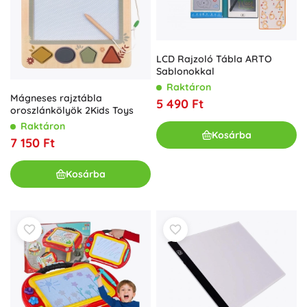
LCD Rajzoló Tábla ARTO
Sablonokkal
Raktáron
Mágneses rajztábla
5 490 Ft
oroszlánkölyök 2Kids Toys
Raktáron
Kosárba
7 150 Ft
Kosárba