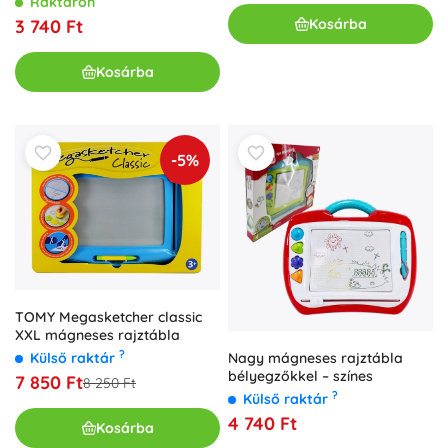
Raktáron
Kosárba
3 740 Ft
Kosárba
-5%
TOMY Megasketcher classic
XXL mágneses rajztábla
?
Nagy mágneses rajztábla
Külső raktár
bélyegzőkkel – színes
7 850 Ft
8 250 Ft
?
Külső raktár
4 740 Ft
Kosárba