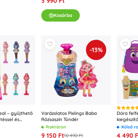
3 990 Ft
Fegyverek
Pisztolyok
Kosárba
Kardok és tőrök
Vízpisztolyok
Íjak
Számszeríjak
-13%
+
Mutasson többet
Gyermekruházat
Babaruházat
Pólók
Cipő
Pulóverek és kardigánok
eal – gyűjthető
Varázslatos Pixlings Baba
Dóra felf
Zoknik és harisnyák
téssel és
Rózsaszín Tündér
kiegészít
+
Mutasson többet
Raktáron
Külső r
9 150 Ft
4 490 F
10 490 Ft