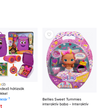
Fürdőjátékok
Kiegészítők
Elemtípusok
Pótalkatrészek
Pumpák
(2)
edező hátizsák
őkkel
?
Bellies Sweet Tummies
aktár
interaktív baba – Interaktív
t