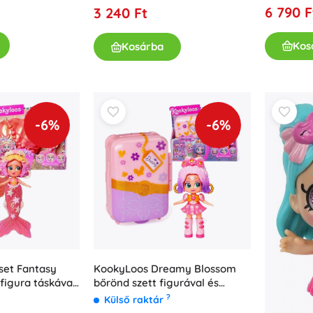
6 790 F
3 240 Ft
Kos
Kosárba
-6%
-6%
set Fantasy
KookyLoos Dreamy Blossom
figura táskával
bőrönd szett figurával és
el
kiegészítőkkel
?
Külső raktár