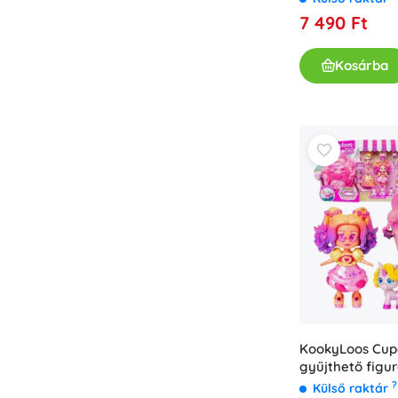
7 490 Ft
Kosárba
KookyLoos Cup
gyűjthető figur
és kiegészítőkk
?
Külső raktár