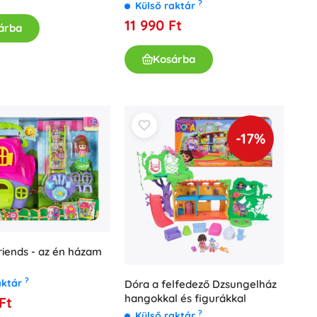
?
Külső raktár
Ajándékutalványok
11 990 Ft
árba
Kosárba
-17%
riends - az én házam
?
aktár
Dóra a felfedező Dzsungelház
hangokkal és figurákkal
Ft
?
Külső raktár