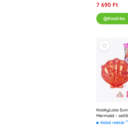
7 690 Ft
Kosárba
KookyLoos Sun
Mermaid – sellő
és kiegészítőkk
?
Külső raktár