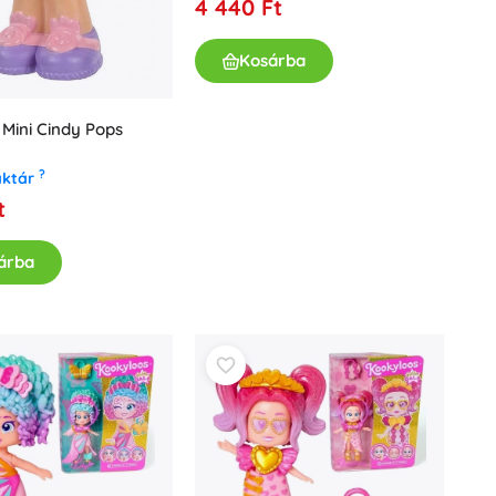
4 440 Ft
Kosárba
s Mini Cindy Pops
?
aktár
t
árba