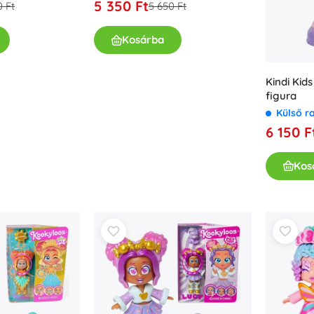
5 350 Ft
0 Ft
5 650 Ft
Kosárba
Kindi Kid
figura
Külső r
6 150 F
Kos