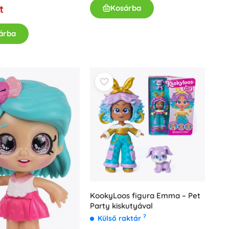
t
Kosárba
árba
KookyLoos figura Emma – Pet
Party kiskutyával
?
Külső raktár