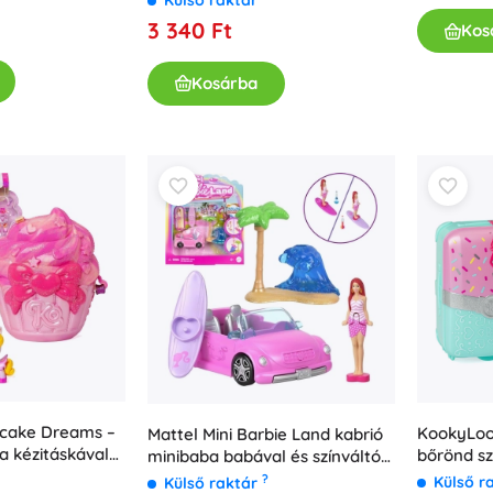
3 340 Ft
Kos
Kosárba
cake Dreams –
KookyLoo
Mattel Mini Barbie Land kabrió
a kézitáskával
bőrönd sz
minibaba babával és színváltó
el
kiegészít
funkcióval
?
Külső r
Külső raktár