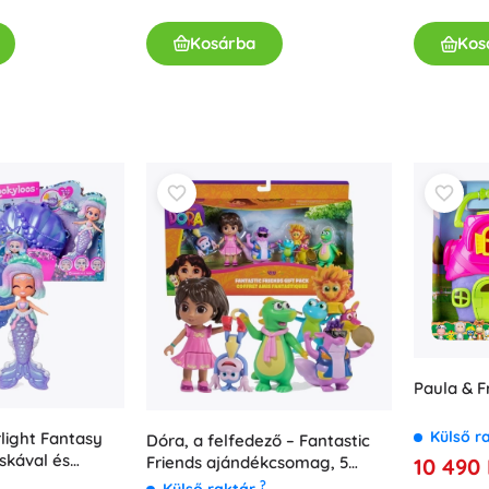
Kislányoknak
Kosárba
Kos
Ékszerek
Táskák
Ékszerdobozok
Paula & F
Külső r
light Fantasy
Dóra, a felfedező – Fantastic
áskával és
Friends ajándékcsomag, 5
10 490 
figura
?
Külső raktár