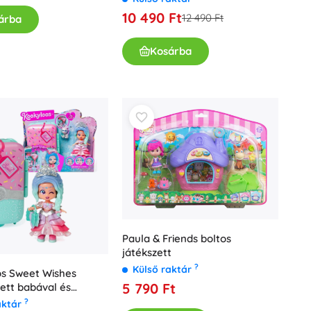
10 490 Ft
12 490 Ft
árba
Kosárba
Paula & Friends boltos
játékszett
?
Külső raktár
s Sweet Wishes
5 790 Ft
ett babával és
őkkel
?
aktár