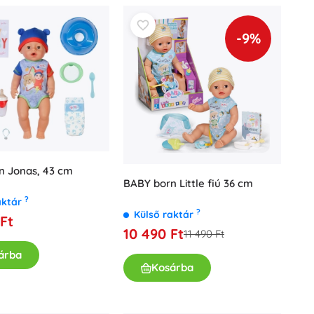
-9%
n Jonas, 43 cm
BABY born Little fiú 36 cm
?
aktár
?
Külső raktár
Ft
10 490 Ft
11 490 Ft
árba
Kosárba