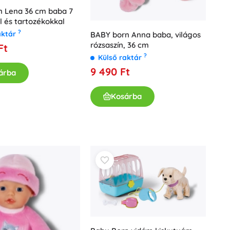
Fürdőjátékok
n Lena 36 cm baba 7
l és tartozékokkal
?
aktár
BABY born Anna baba, világos
rózsaszín, 36 cm
Ft
?
Külső raktár
9 490 Ft
árba
Kosárba
Kiegészítők
Elemtípusok
Pótalkatrészek
Pumpák