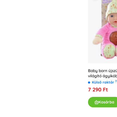
Baby born újsz
világító ágyikó
cm
?
Külső raktár
7 290 Ft
Kosárba