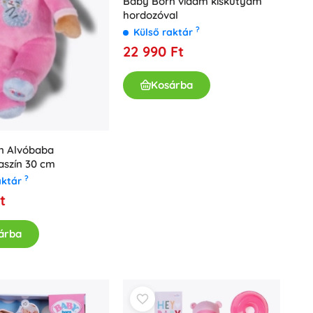
Baby Born vidám kiskutyám
hordozóval
Ajándékutalványok
?
Külső raktár
22 990 Ft
Kosárba
n Alvóbaba
aszín 30 cm
?
aktár
t
árba