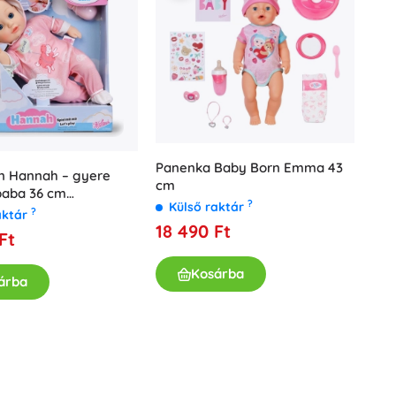
Panenka Baby Born Emma 43
n Hannah – gyere
cm
 baba 36 cm
?
Külső raktár
ggel és cumival
?
aktár
18 490 Ft
Ft
Kosárba
árba