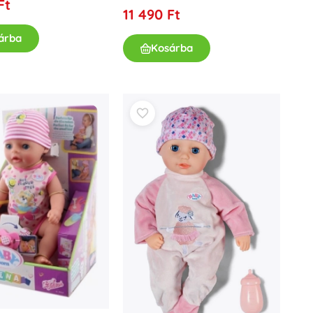
Ft
Dots
11 490 Ft
Ünneplések
árba
Jelmezek
Kosárba
Jelmez kiegészítők
One Piece
Halloween
Húsvét
Gabby varázslatos házikója
Játékok a legkisebbeknek
Csörgők, rágókák és cumik
A Gyűrűk Ura
Interaktív játékok
Kirakók, kalapálók, kockák
Alvókák és ölelgetők
Húzós és gurulós játékok
+
Mutasson többet