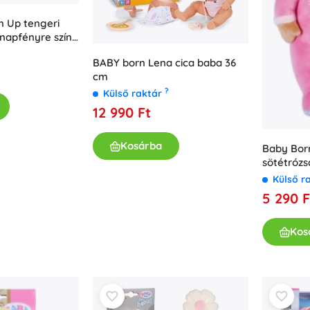
Kislányoknak
 Up tengeri
napfényre színt
Ékszerek
l
Táskák
BABY born Lena cica baba 36
Ékszerdobozok
cm
?
Külső raktár
12 990 Ft
Kosárba
Baby Bor
sötétrózs
Külső r
5 290 F
Kos