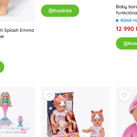
Fegyverek
Baby bor
Kosárba
funkcióva
Pisztolyok
Külső r
Kardok és tőrök
12 990 
Vízpisztolyok
sh Splash Emma
be
Íjak
Kos
Számszeríjak
+
Mutasson többet
Gyermekruházat
Babaruházat
Pólók
Cipő
Pulóverek és kardigánok
Zoknik és harisnyák
+
Mutasson többet