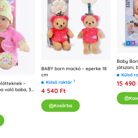
Baby Bor
játszani,
BABY born mackó – eperke 18
cumisüve
cm
Külső r
?
15 490 
Külső raktár
ülötteknek –
ba való baba, 30
4 540 Ft
Kos
Kosárba