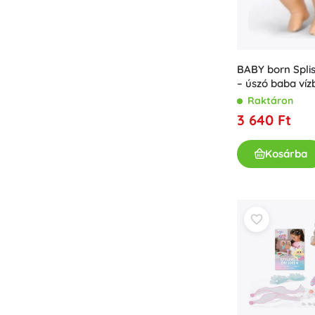
Bababútor és -felszerelés
Biztonság
Etetés és szoptatás
Fürdetés
BABY born Spli
– úszó baba víz
Alvás
Raktáron
Babakocsik
3 640 Ft
+
Mutasson többet
Kosárba
Elektronikus játékok
Távirányítós játékok
Játékkonzolok
Drónok
Mikroszkópok és távcsövek
Nézze meg a weboldalt.
+
Mutasson többet