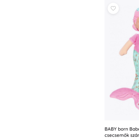
BABY born Baba
csecsemők szá