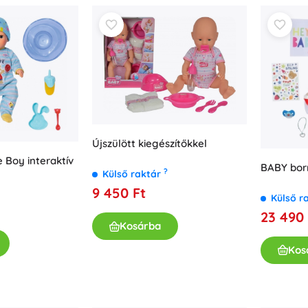
Újszülött kiegészítőkkel
e Boy interaktív
BABY bor
?
Külső raktár
9 450 Ft
Külső r
23 490 
Kosárba
Kos