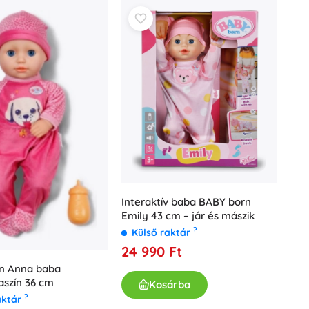
Interaktív baba BABY born
Emily 43 cm – jár és mászik
?
Külső raktár
24 990 Ft
n Anna baba
aszín 36 cm
Kosárba
?
aktár