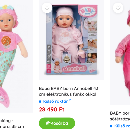
Baba BABY born Annabell 43
cm elektronikus funkciókkal
?
Külső raktár
28 490 Ft
BABY bor
sötétrózs
lány -
Kosárba
Külső r
mára, 35 cm