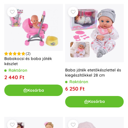
(2)
Babakocsi és baba játék
készlet
Baba játék etetőkészlettel és
Raktáron
kiegészítőkkel 28 cm
2 440 Ft
Raktáron
6 250 Ft
Kosárba
Kosárba