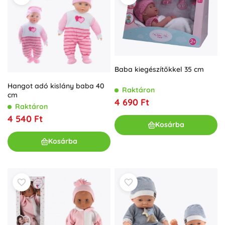
Baba kiegészítőkkel 35 cm
Hangot adó kislány baba 40
Raktáron
cm
4 690 Ft
Raktáron
4 540 Ft
Kosárba
Kosárba