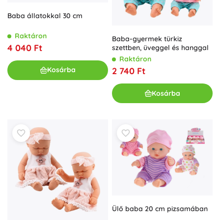
Baba állatokkal 30 cm
Raktáron
Baba-gyermek türkiz
4 040 Ft
szettben, üveggel és hanggal
Raktáron
2 740 Ft
Kosárba
Kosárba
Ülő baba 20 cm pizsamában