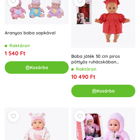
Aranyos baba sapkával
Raktáron
1 540 Ft
Baba játék 30 cm piros
pöttyös ruhácskában
Kosárba
kendővel
Raktáron
10 490 Ft
Kosárba