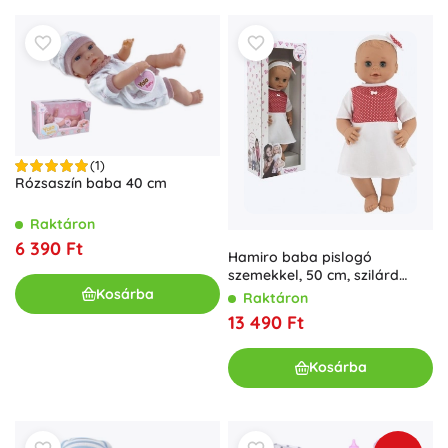
(1)
Rózsaszín baba 40 cm
Raktáron
6 390 Ft
Hamiro baba pislogó
szemekkel, 50 cm, szilárd
testű, fehér ruhában piros
Kosárba
Raktáron
pöttyökkel
13 490 Ft
Kosárba