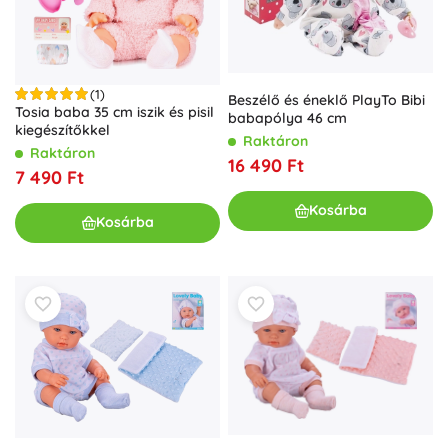
(1)
Beszélő és éneklő PlayTo Bibi
Tosia baba 35 cm iszik és pisil
babapólya 46 cm
kiegészítőkkel
Raktáron
Raktáron
16 490 Ft
7 490 Ft
Kosárba
Kosárba