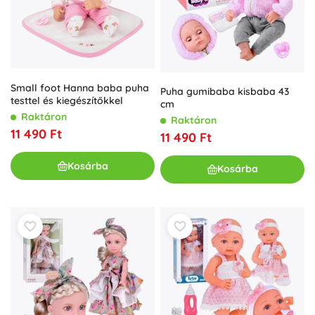
Small foot Hanna baba puha
Puha gumibaba kisbaba 43
testtel és kiegészítőkkel
cm
Raktáron
Raktáron
11 490 Ft
11 490 Ft
Kosárba
Kosárba