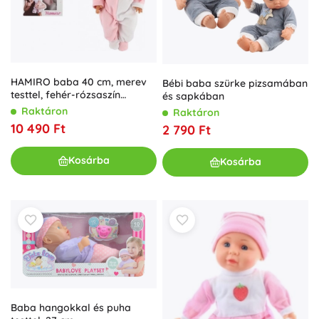
HAMIRO baba 40 cm, merev
Bébi baba szürke pizsamában
testtel, fehér-rózsaszín
és sapkában
overálban és rózsaszín
Raktáron
Raktáron
sapkában
10 490 Ft
2 790 Ft
Kosárba
Kosárba
Baba hangokkal és puha