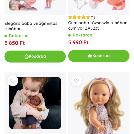
(1)
Gumibaba rózsaszín ruhában,
Elegáns baba virágmintás
cumival ZA5235
ruhában
Raktáron
Raktáron
5 990 Ft
5 850 Ft
Kosárba
Kosárba