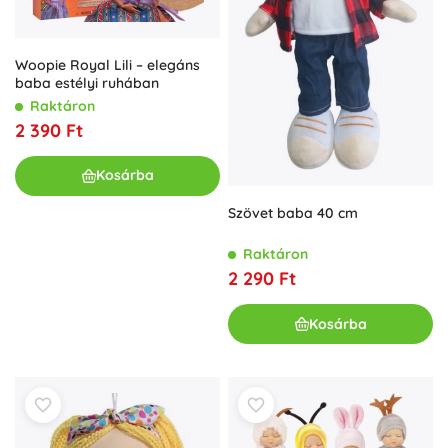
Woopie Royal Lili – elegáns
baba estélyi ruhában
Raktáron
2 390 Ft
Kosárba
Szövet baba 40 cm
Raktáron
2 290 Ft
Kosárba