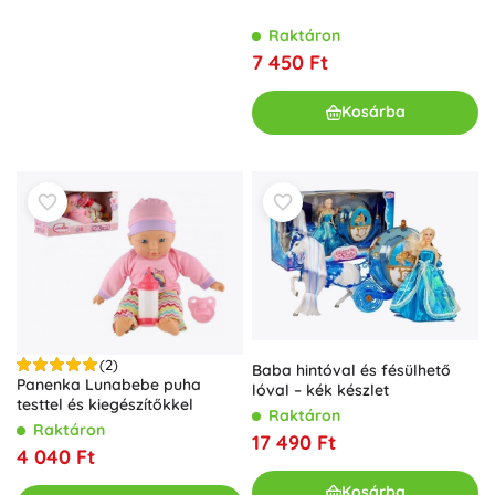
Raktáron
7 450 Ft
Kosárba
(2)
Baba hintóval és fésülhető
Panenka Lunabebe puha
lóval – kék készlet
testtel és kiegészítőkkel
Raktáron
Raktáron
17 490 Ft
4 040 Ft
Kosárba