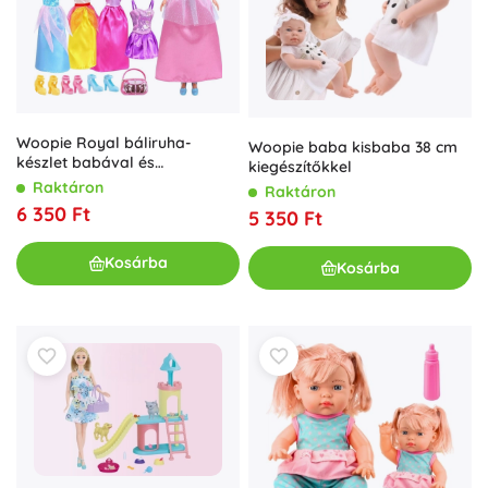
Woopie Royal báliruha-
Woopie baba kisbaba 38 cm
készlet babával és
kiegészítőkkel
kiegészítőkkel
Raktáron
Raktáron
6 350 Ft
5 350 Ft
Kosárba
Kosárba