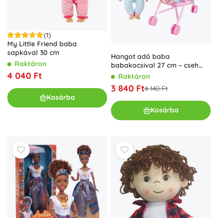
(1)
My Little Friend baba
sapkával 30 cm
Hangot adó baba
Raktáron
babakocsival 27 cm – cseh
csomagolás
4 040 Ft
Raktáron
3 840 Ft
4 140 Ft
Kosárba
Kosárba