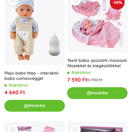
-14%
Textil baba újszülött rózsaszín
fészekkel és kiegészítőkkel
Raktáron
Plejo baba theo – interaktív
baba cumisüveggel
7 590 Ft
8 790 Ft
Raktáron
4 640 Ft
Kosárba
Kosárba