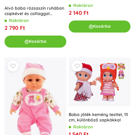
Raktáron
Alvó baba rózsaszín ruhában
2 140 Ft
csipkével és csillaggal
díszített fejpánttal
Raktáron
Kosárba
2 790 Ft
Kosárba
Baba játék kemény testtel, 13
cm, különböző sapkákkal
Raktáron
1 540 Ft