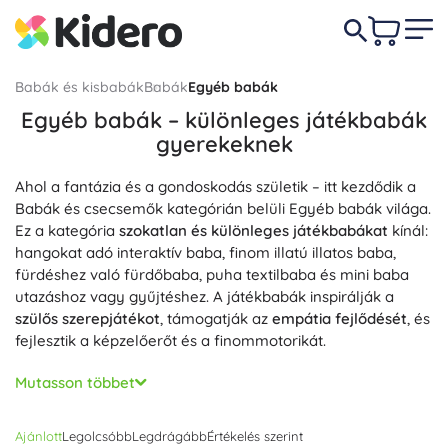
Babák és kisbabák
Babák
Egyéb babák
Egyéb babák – különleges játékbabák
gyerekeknek
Ahol a fantázia és a gondoskodás születik – itt kezdődik a
Babák és csecsemők kategórián belüli Egyéb babák világa.
Ez a kategória
szokatlan és különleges játékbabákat
kínál:
hangokat adó interaktív baba, finom illatú illatos baba,
fürdéshez való fürdőbaba, puha textilbaba és mini baba
utazáshoz vagy gyűjtéshez. A játékbabák inspirálják a
szülős szerepjátékot
, támogatják az
empátia fejlődését
, és
fejlesztik a képzelőerőt és a finommotorikát.
Válasszon különböző kivitelű babák közül:
puha testű
Mutasson többet
babák ölelgetéshez, valósághű vinil babák
mozgatható
végtagokkal
és csukódó szemekkel, vagy
vízálló
Ajánlott
Legolcsóbb
Legdrágább
Értékelés szerint
fürdőbabák
. Természetes elvárás a
biztonságos anyagok