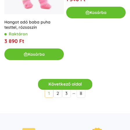
Kosárba
Hangot adó baba puha
testtel, rózsaszín
Raktáron
3 890 Ft
Kosárba
Következő oldal
…
1
2
3
8