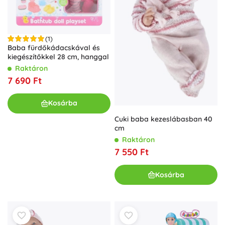
(1)
Baba fürdőkádacskával és
kiegészítőkkel 28 cm, hanggal
Raktáron
7 690 Ft
Kosárba
Cuki baba kezeslábasban 40
cm
Raktáron
7 550 Ft
Kosárba