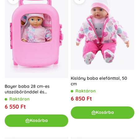
Kislány baba elefánttal, 50
cm
Bayer baba 28 cm-es
Raktáron
utazóbőrönddel és
kiegészítőkkel
6 850 Ft
Raktáron
6 550 Ft
Kosárba
Kosárba