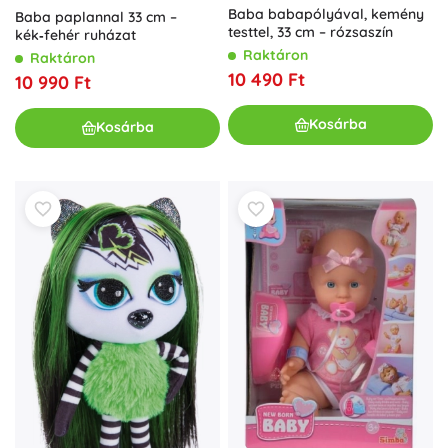
Baba babapólyával, kemény
Baba paplannal 33 cm –
testtel, 33 cm – rózsaszín
kék‑fehér ruházat
Raktáron
Raktáron
10 490 Ft
10 990 Ft
Kosárba
Kosárba