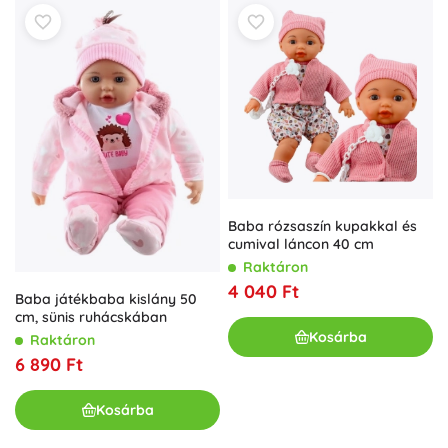
Baba rózsaszín kupakkal és
cumival láncon 40 cm
Raktáron
4 040 Ft
Baba játékbaba kislány 50
cm, sünis ruhácskában
Kosárba
Raktáron
6 890 Ft
Kosárba