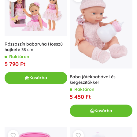
Rózsaszín babaruha Hosszú
hajkefe 38 cm
Raktáron
5 790 Ft
Baba játékbabával és
Kosárba
kiegészítőkkel
Raktáron
5 450 Ft
Kosárba