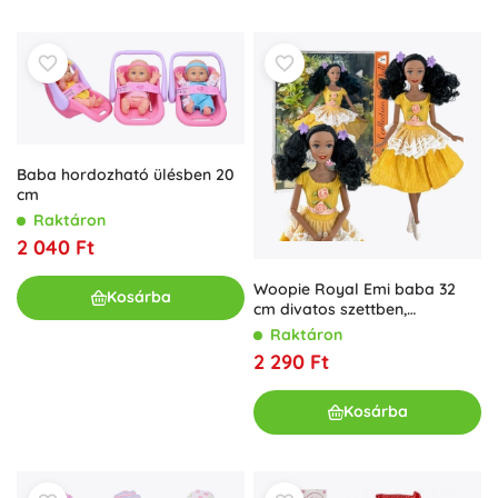
Baba hordozható ülésben 20
cm
Raktáron
2 040 Ft
Woopie Royal Emi baba 32
Kosárba
cm divatos szettben,
gyönyörű fekete hajjal
Raktáron
2 290 Ft
Kosárba