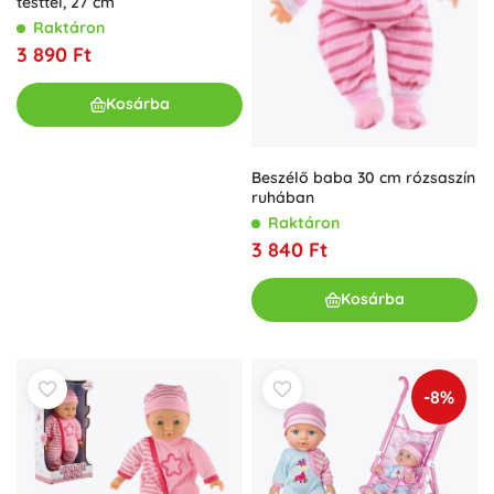
testtel, 27 cm
Raktáron
3 890 Ft
Kosárba
Beszélő baba 30 cm rózsaszín
ruhában
Raktáron
3 840 Ft
Kosárba
-8%