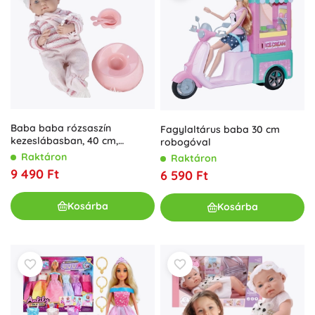
Baba baba rózsaszín
Fagylaltárus baba 30 cm
kezeslábasban, 40 cm,
robogóval
kiegészítőkkel
Raktáron
Raktáron
9 490 Ft
6 590 Ft
Kosárba
Kosárba