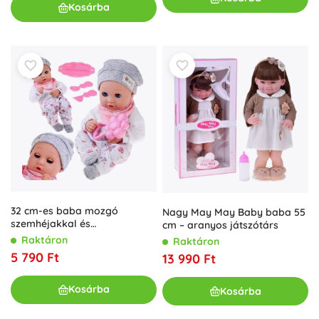
Kosárba
32 cm-es baba mozgó
Nagy May May Baby baba 55
szemhéjakkal és
cm – aranyos játszótárs
etetőkészlettel
Raktáron
Raktáron
5 790 Ft
13 990 Ft
Kosárba
Kosárba