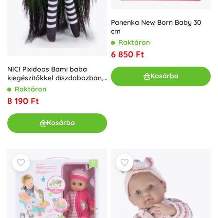
Panenka New Born Baby 30
cm
Raktáron
6 850 Ft
NICI Pixidoos Bami baba
Kosárba
kiegészítőkkel díszdobozban,
20 cm
Raktáron
8 190 Ft
Kosárba