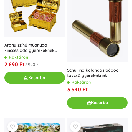
Arany színű műanyag
kincsesláda gyerekeknek
lakattal és 2 kulccsal
Raktáron
2 890 Ft
2 990 Ft
Schylling kalandos bádog
távcső gyerekeknek
Kosárba
Raktáron
3 540 Ft
Kosárba