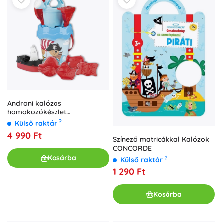
Androni kalózos
homokozókészlet
utazótáskában – Kék
?
Külső raktár
4 990 Ft
Színező matricákkal Kalózok
CONCORDE
Kosárba
?
Külső raktár
1 290 Ft
Kosárba