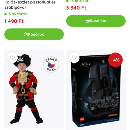
Raktáron
Kalózkészlet pisztollyal és
3 340 Ft
szablyával
Raktáron
1 490 Ft
Kosárba
Kosárba
-4%