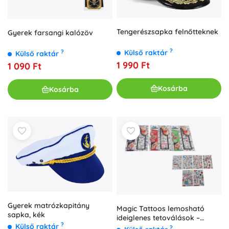
Tengerészsapka felnőtteknek
Gyerek farsangi kalózöv
?
Külső raktár
?
Külső raktár
1 990 Ft
1 090 Ft
Kosárba
Kosárba
Gyerek matrózkapitány
Magic Tattoos lemosható
sapka, kék
ideiglenes tetoválások –
?
Külső raktár
kalózok fiúknak (75 db)
?