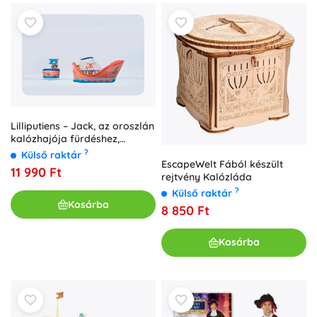
Lilliputiens – Jack, az oroszlán
kalózhajója fürdéshez,
neoprénből
?
Külső raktár
EscapeWelt Fából készült
11 990 Ft
rejtvény Kalózláda
?
Külső raktár
Kosárba
8 850 Ft
Kosárba