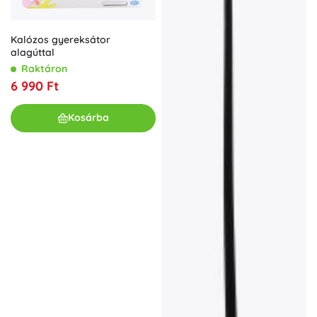
Kalózos gyereksátor
alagúttal
Raktáron
6 990 Ft
Kosárba