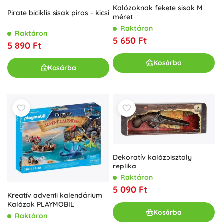
Kalózoknak fekete sisak M
Pirate biciklis sisak piros - kicsi
méret
Raktáron
Raktáron
5 650 Ft
5 890 Ft
Kosárba
Kosárba
Dekoratív kalózpisztoly
replika
Raktáron
5 090 Ft
Kreatív adventi kalendárium
Kalózok PLAYMOBIL
Kosárba
Raktáron