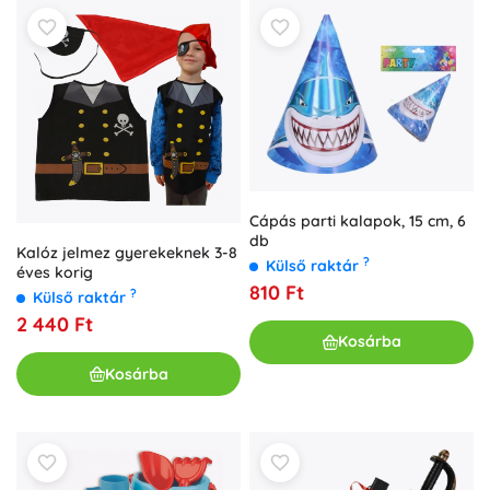
Cápás parti kalapok, 15 cm, 6
db
Kalóz jelmez gyerekeknek 3-8
?
Külső raktár
éves korig
810 Ft
?
Külső raktár
2 440 Ft
Kosárba
Kosárba