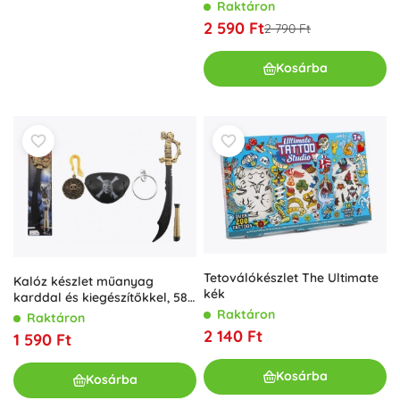
Raktáron
2 590 Ft
2 790 Ft
Kosárba
Tetoválókészlet The Ultimate
Kalóz készlet műanyag
kék
karddal és kiegészítőkkel, 58
cm, kártyán
Raktáron
Raktáron
2 140 Ft
1 590 Ft
Kosárba
Kosárba