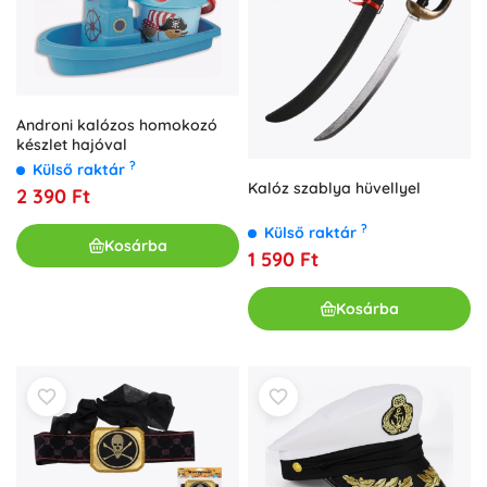
Androni kalózos homokozó
készlet hajóval
?
Külső raktár
Kalóz szablya hüvellyel
2 390 Ft
?
Külső raktár
Kosárba
1 590 Ft
Kosárba