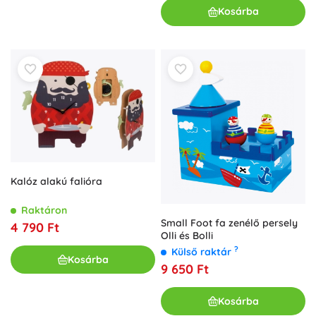
Kosárba
Kalóz alakú falióra
Raktáron
Small Foot fa zenélő persely
4 790 Ft
Olli és Bolli
?
Külső raktár
Kosárba
9 650 Ft
Kosárba