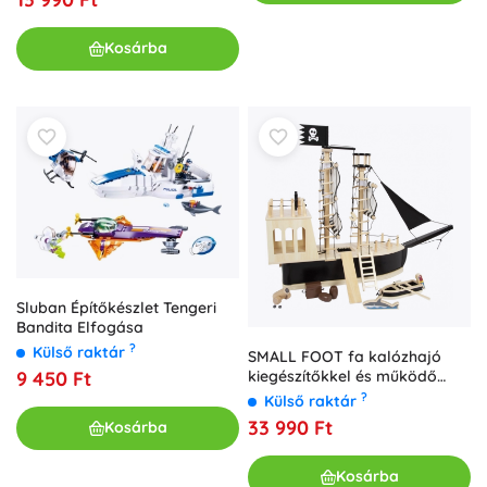
Kosárba
Sluban Építőkészlet Tengeri
Bandita Elfogása
?
Külső raktár
SMALL FOOT fa kalózhajó
9 450 Ft
kiegészítőkkel és működő
ágyúval
?
Külső raktár
33 990 Ft
Kosárba
Kosárba