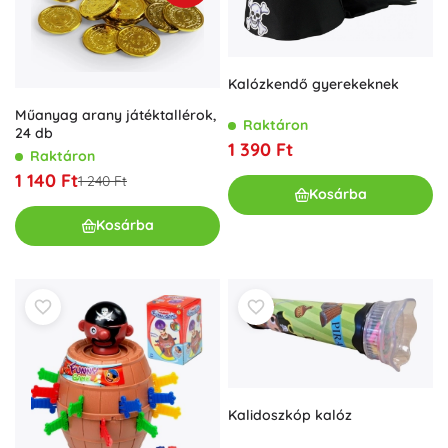
Kalózkendő gyerekeknek
Műanyag arany játéktallérok,
Raktáron
24 db
1 390 Ft
Raktáron
1 140 Ft
1 240 Ft
Kosárba
Kosárba
Kalidoszkóp kalóz