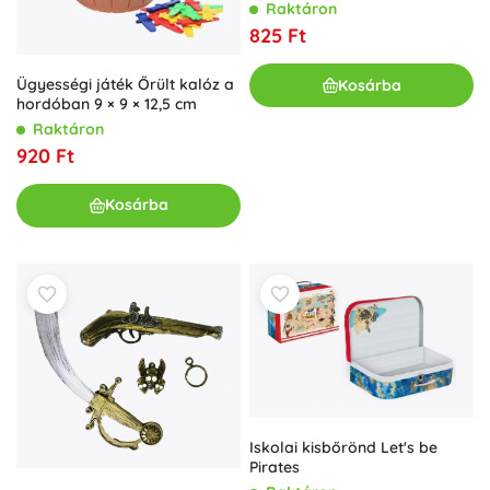
Raktáron
825 Ft
Ügyességi játék Őrült kalóz a
Kosárba
hordóban 9 × 9 × 12,5 cm
Raktáron
920 Ft
Kosárba
Iskolai kisbőrönd Let's be
Pirates