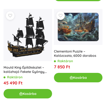
Clementoni Puzzle –
Kalózcsata, 6000 darabos
Raktáron
7 850 Ft
Mould King Építőkészlet –
kalózhajó Fekete Gyöngy,
3180 darab
Raktáron
Kosárba
45 490 Ft
Kosárba