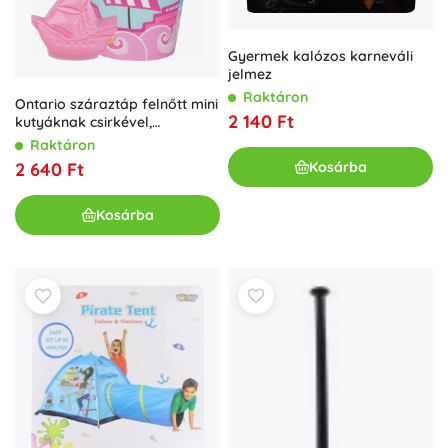
Gyermek kalózos karneváli
jelmez
Raktáron
Ontario száraztáp felnőtt mini
2 140 Ft
kutyáknak csirkével,
burgonyával és
Raktáron
gyógynövényekkel 6,5 kg –
Kosárba
2 640 Ft
Kendő
Kosárba