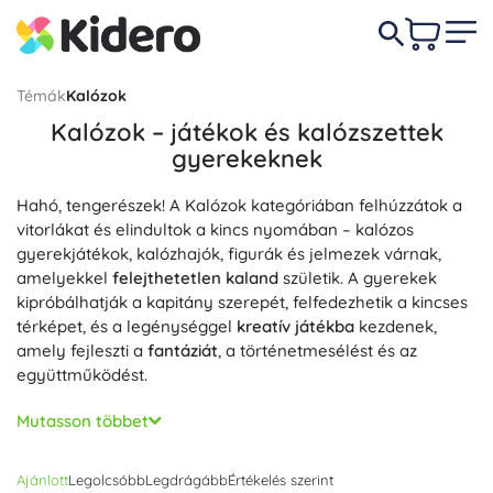
Témák
Kalózok
Kalózok – játékok és kalózszettek
gyerekeknek
Hahó, tengerészek! A Kalózok kategóriában felhúzzátok a
vitorlákat és elindultok a kincs nyomában – kalózos
gyerekjátékok, kalózhajók, figurák és jelmezek várnak,
amelyekkel
felejthetetlen kaland
születik. A gyerekek
kipróbálhatják a kapitány szerepét, felfedezhetik a kincses
térképet, és a legénységgel
kreatív játékba
kezdenek,
amely fejleszti a
fantáziát
, a történetmesélést és az
együttműködést.
Részletgazdag kalózhajók vitorlákkal, árboccal,
Mutasson többet
horgonylyal és kalózzászlóval, kincsesláda és
kalózlegénység kíséretében – a fa kalózhajótól a
Ajánlott
Legolcsóbb
Legdrágább
Értékelés szerint
kalózhajó-építőkészletekig – fejlesztik a finommotorikát és