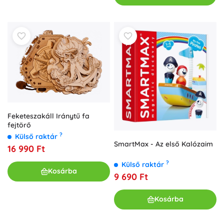
Feketeszakáll Iránytű fa
fejtörő
?
Külső raktár
SmartMax - Az első Kalózaim
16 990 Ft
?
Külső raktár
Kosárba
9 690 Ft
Kosárba