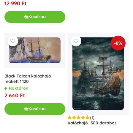
12 990 Ft
Kosárba
-8%
Black Falcon kalózhajó
makett 1:120
Raktáron
2 640 Ft
Kosárba
(1)
Kalózhajó 1500 darabos