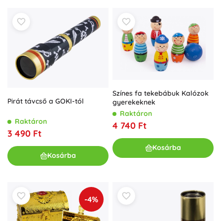
Színes fa tekebábuk Kalózok
Pirát távcső a GOKI-tól
gyerekeknek
Raktáron
Raktáron
4 740 Ft
3 490 Ft
Kosárba
Kosárba
-4%