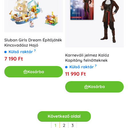
Sluban Girls Dream Építőjáték
Kincsvadász Hajó
?
Külső raktár
Karneváli jelmez Kalóz
7 190 Ft
Kapitány felnőtteknek
?
Külső raktár
Kosárba
11 990 Ft
Kosárba
Következő oldal
1
2
3