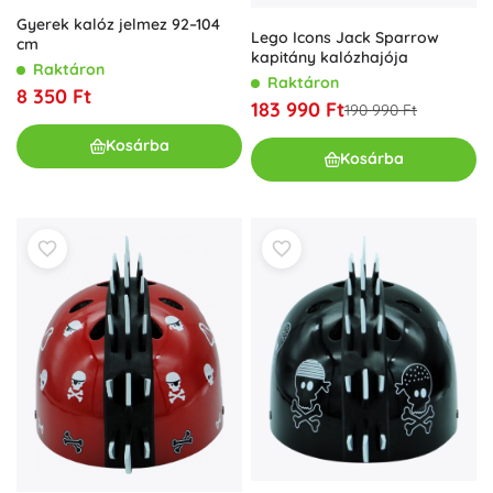
Gyerek kalóz jelmez 92–104
Lego Icons Jack Sparrow
cm
kapitány kalózhajója
Raktáron
Raktáron
8 350 Ft
183 990 Ft
190 990 Ft
Kosárba
Kosárba