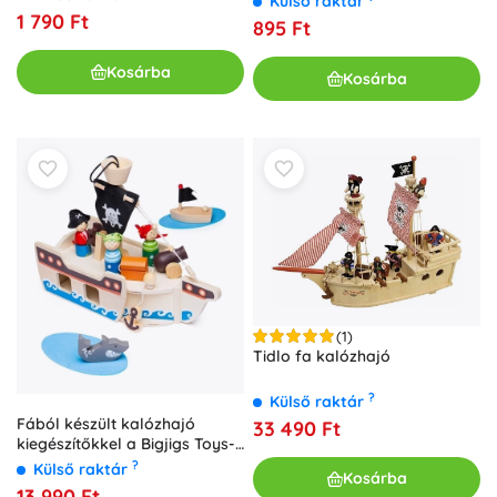
Külső raktár
1 790 Ft
895 Ft
Kosárba
Kosárba
(1)
Tidlo fa kalózhajó
?
Külső raktár
Fából készült kalózhajó
33 490 Ft
kiegészítőkkel a Bigjigs Toys-
tól
?
Külső raktár
Kosárba
13 990 Ft