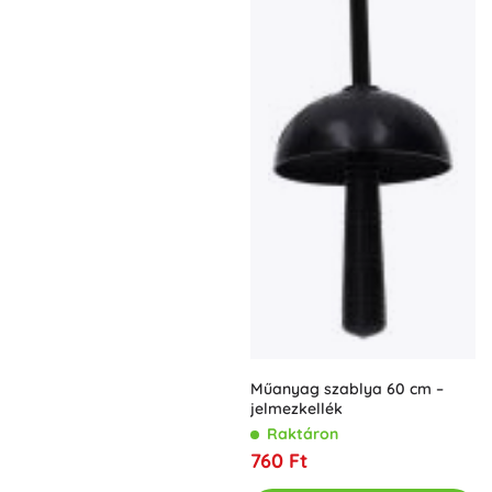
Műanyag szablya 60 cm –
jelmezkellék
Raktáron
760 Ft