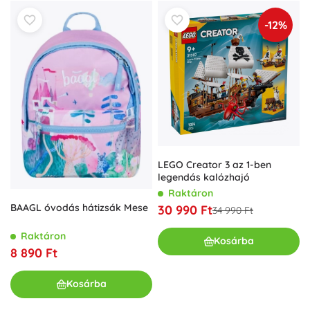
-12%
LEGO Creator 3 az 1-ben
legendás kalózhajó
Raktáron
BAAGL óvodás hátizsák Mese
30 990 Ft
34 990 Ft
Raktáron
Kosárba
8 890 Ft
Kosárba