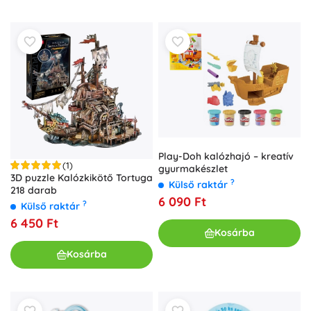
Play-Doh kalózhajó – kreatív
(1)
gyurmakészlet
3D puzzle Kalózkikötő Tortuga
?
Külső raktár
218 darab
6 090 Ft
?
Külső raktár
6 450 Ft
Kosárba
Kosárba