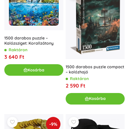
1500 darabos puzzle –
Kalózsziget: Korallzátony
Raktáron
3 640 Ft
1500 darabos puzzle compact
Kosárba
– kalózhajó
Raktáron
2 590 Ft
Kosárba
-9%