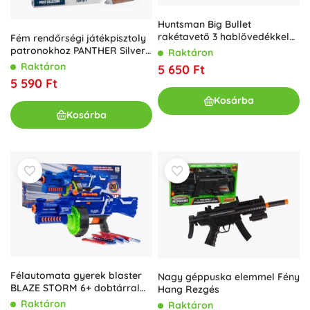
Huntsman Big Bullet
rakétavető 3 hablövedékkel
Fém rendőrségi játékpisztoly
37 cm
patronokhoz PANTHER Silver,
Raktáron
8-lövetű
Raktáron
5 650 Ft
5 590 Ft
Kosárba
Kosárba
Félautomata gyerek blaster
Nagy géppuska elemmel Fény
BLAZE STORM 6+ dobtárral
Hang Rezgés
és 20 szivacslövedékkel
Raktáron
Raktáron