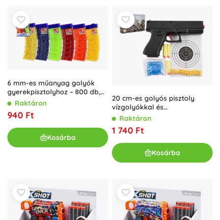
6 mm-es műanyag golyók
gyerekpisztolyhoz – 800 db,
20 cm-es golyós pisztoly
színmix
Raktáron
vízgolyókkal és
940 Ft
hablövedékekkel
Raktáron
1 740 Ft
Kosárba
Kosárba