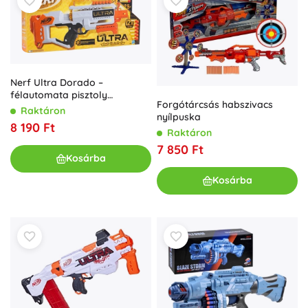
Nerf Ultra Dorado –
félautomata pisztoly
Forgótárcsás habszivacs
nyilakkal
Raktáron
nyílpuska
8 190 Ft
Raktáron
7 850 Ft
Kosárba
Kosárba