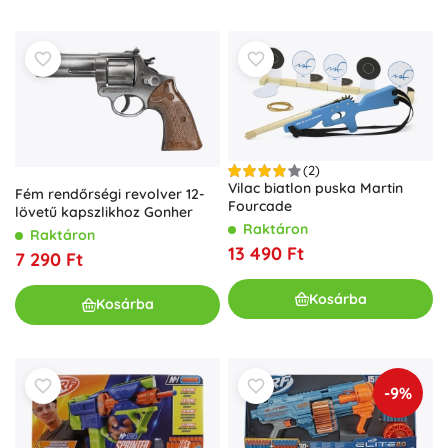
(2)
Vilac biatlon puska Martin
Fém rendőrségi revolver 12-
Fourcade
lövetű kapszlikhoz Gonher
Raktáron
Raktáron
13 490 Ft
7 290 Ft
Kosárba
Kosárba
-9%