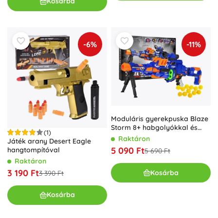
Kosárba
-6%
-11%
Moduláris gyerekpuska Blaze
Storm 8+ habgolyókkal és
(1)
kiegészítőkkel
Raktáron
Játék arany Desert Eagle
5 090 Ft
hangtompítóval
5 690 Ft
Raktáron
3 190 Ft
Kosárba
3 390 Ft
Kosárba