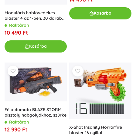
Moduláris hablövedékes
Kosárba
blaster 4 az 1-ben, 30 darab
nyíllal
Raktáron
10 490 Ft
Kosárba
Félautomata BLAZE STORM
pisztoly habgolyókhoz, szürke
Raktáron
X-Shot Insanity Horrorfire
12 990 Ft
blaster 16 nyíllal