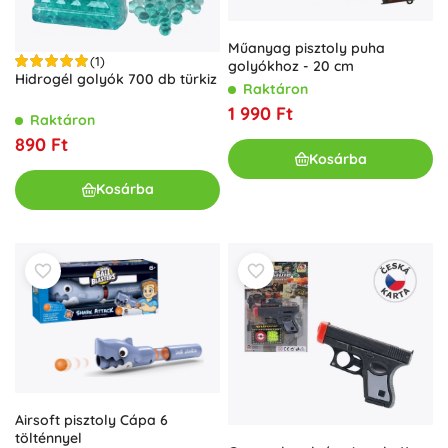
Műanyag pisztoly puha
(1)
golyókhoz - 20 cm
Hidrogél golyók 700 db türkiz
Raktáron
1 990 Ft
Raktáron
890 Ft
Kosárba
Kosárba
Airsoft pisztoly Cápa 6
tölténnyel