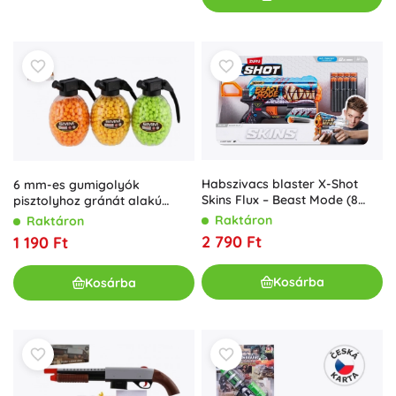
Habszivacs blaster X-Shot
6 mm-es gumigolyók
Skins Flux – Beast Mode (8
pisztolyhoz gránát alakú
lövedék)
tartályban (800 db, 3 szín)
Raktáron
Raktáron
2 790 Ft
1 190 Ft
Kosárba
Kosárba