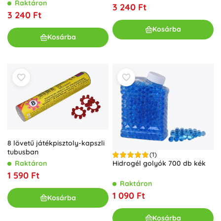
hablövedékekkel 76 cm
Raktáron
3 240 Ft
3 240 Ft
Kosárba
Kosárba
8 lövetű játékpisztoly-kapszli
tubusban
(1)
Raktáron
Hidrogél golyók 700 db kék
1 590 Ft
Raktáron
1 090 Ft
Kosárba
Kosárba