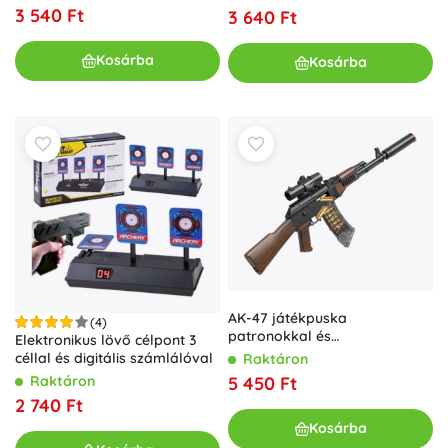
3 540 Ft
3 640 Ft
Kosárba
Kosárba
AK-47 játékpuska
(4)
patronokkal és
Elektronikus lövő célpont 3
hablövedékekkel 91 cm
céllal és digitális számlálóval
Raktáron
Raktáron
5 450 Ft
2 740 Ft
Kosárba