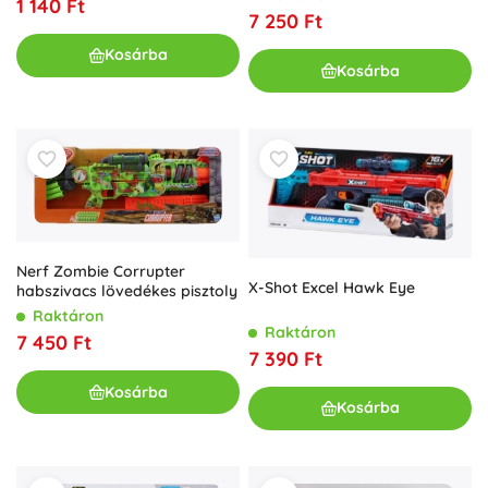
1 140 Ft
7 250 Ft
Kosárba
Kosárba
Nerf Zombie Corrupter
X-Shot Excel Hawk Eye
habszivacs lövedékes pisztoly
Raktáron
Raktáron
7 450 Ft
7 390 Ft
Kosárba
Kosárba