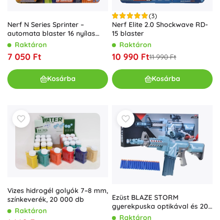
(3)
Nerf N Series Sprinter –
Nerf Elite 2.0 Shockwave RD-
automata blaster 16 nyílas
15 blaster
tárval
Raktáron
Raktáron
7 050 Ft
10 990 Ft
11 990 Ft
Kosárba
Kosárba
Vizes hidrogél golyók 7–8 mm,
Ezüst BLAZE STORM
színkeverék, 20 000 db
gyerekpuska optikával és 20
Raktáron
hablövedékkel, 6+
Raktáron