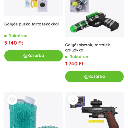
Golyós puska tartozékokkal
Raktáron
3 140 Ft
Golyóspisztoly tartalék
golyókkal
Kosárba
Raktáron
1 740 Ft
Kosárba