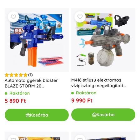
(1)
M416 stílusú elektromos
Automata gyerek blaster
vízipisztoly megvilágított
BLAZE STORM 20
irányzékkal, 450 ml, 8–10 m
hablövedékkel és célzóval
Raktáron
Raktáron
hatótáv
9 990 Ft
5 890 Ft
Kosárba
Kosárba