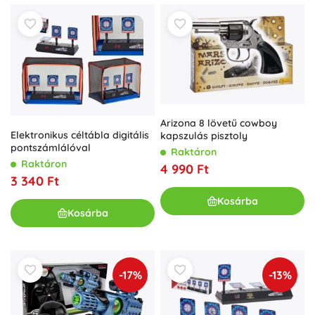
Arizona 8 lövetű cowboy
Elektronikus céltábla digitális
kapszulás pisztoly
pontszámlálóval
Raktáron
Raktáron
4 990 Ft
3 340 Ft
Kosárba
Kosárba
-17%
-13%