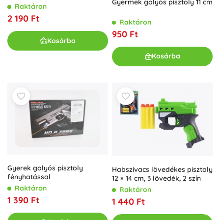
Gyermek golyós pisztoly 11 cm
Raktáron
2 190 Ft
Raktáron
950 Ft
Kosárba
Kosárba
Gyerek golyós pisztoly
Habszivacs lövedékes pisztoly
fényhatással
12 × 14 cm, 3 lövedék, 2 szín
Raktáron
Raktáron
1 390 Ft
1 440 Ft