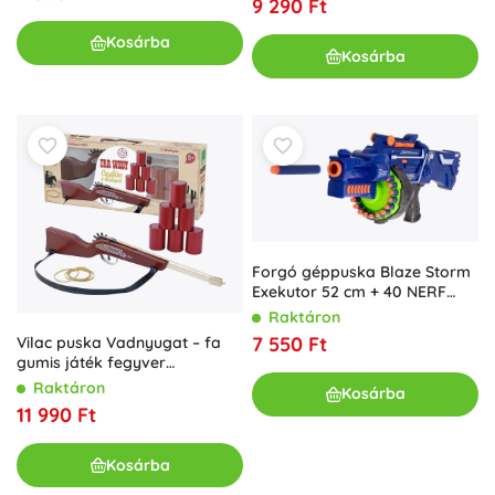
9 290 Ft
Kosárba
Kosárba
Forgó géppuska Blaze Storm
Exekutor 52 cm + 40 NERF
lövedék
Raktáron
7 550 Ft
Vilac puska Vadnyugat – fa
gumis játék fegyver
konzervdobozokra lövéshez
Raktáron
Kosárba
11 990 Ft
Kosárba