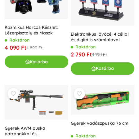
Kozmikus Harcos Készlet:
Lézerpisztoly és Maszk
Elektronikus lövőcél 4 céllal
és digitális számlálóval
Raktáron
Raktáron
4 090 Ft
4 890 Ft
2 790 Ft
3 190 Ft
Kosárba
Kosárba
Gyerek vadászpuska 76 cm
Gyerek AWM puska
patronokkal és
Raktáron