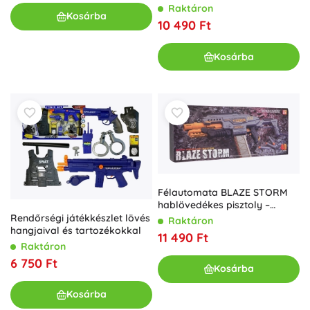
Raktáron
Kosárba
10 490 Ft
Kosárba
Félautomata BLAZE STORM
hablövedékes pisztoly –
szürke
Rendőrségi játékkészlet lövés
Raktáron
hangjaival és tartozékokkal
11 490 Ft
Raktáron
6 750 Ft
Kosárba
Kosárba