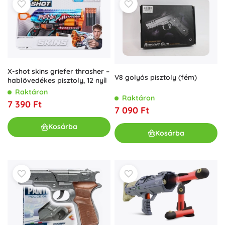
X-shot skins griefer thrasher –
V8 golyós pisztoly (fém)
hablövedékes pisztoly, 12 nyíl
Raktáron
Raktáron
7 390 Ft
7 090 Ft
Kosárba
Kosárba