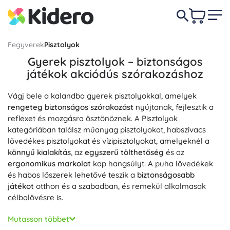
Fegyverek
Pisztolyok
Gyerek pisztolyok – biztonságos
játékok akciódús szórakozáshoz
Vágj bele a kalandba gyerek pisztolyokkal, amelyek
rengeteg biztonságos szórakozást
nyújtanak, fejlesztik a
reflexet és mozgásra ösztönöznek. A Pisztolyok
kategóriában találsz műanyag pisztolyokat, habszivacs
lövedékes pisztolyokat és vízipisztolyokat, amelyeknél a
könnyű kialakítás
, az
egyszerű tölthetőség
és az
ergonomikus markolat
kap hangsúlyt. A puha lövedékek
és habos lőszerek lehetővé teszik a
biztonságosabb
játékot
otthon és a szabadban, és remekül alkalmasak
célbalövésre is.
Hosszabb akcióhoz és jobb pontossághoz egészítsd ki a
Mutasson többet
szettet
Lőszerekkel
habszivacs nyilakkal, gyakorold a