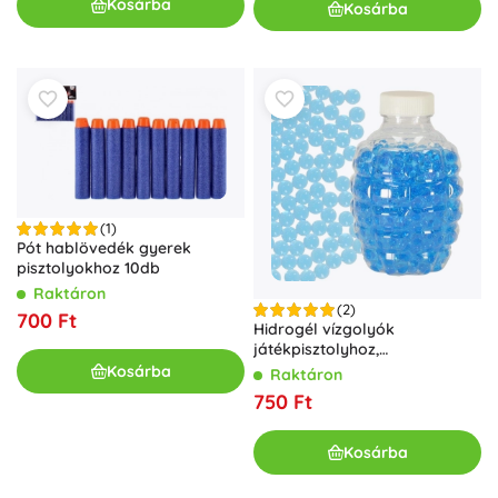
Kosárba
Kosárba
(1)
Pót hablövedék gyerek
pisztolyokhoz 10db
Raktáron
(2)
700 Ft
Hidrogél vízgolyók
játékpisztolyhoz,
dekorációhoz és
Kosárba
Raktáron
növényekhez, kék, 7–8 mm,
750 Ft
550 db
Kosárba