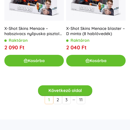
X-Shot Skins Menace –
X-Shot Skins Menace blaster –
habszivacs nyílpuska pisztoly,
D minta (8 hablövedék)
B minta (8 nyíl)
Raktáron
Raktáron
2 090 Ft
2 040 Ft
Kosárba
Kosárba
Következő oldal
…
1
2
3
11