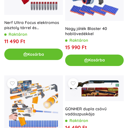
Nerf Ultra Focus elektromos
pisztoly tárrel és
Nagy játék Blaster 40
hablövedékekkel
hablövedékkel
Raktáron
Raktáron
11 490 Ft
15 990 Ft
Kosárba
Kosárba
GONHER dupla csövű
vadászpuskája
Raktáron
14 490 Ft