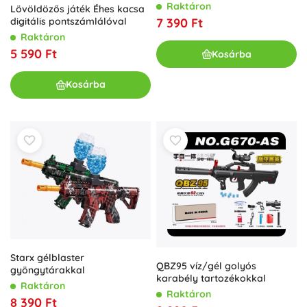
interaktív célpont
Raktáron
Lövöldözős játék Éhes kacsa
digitális pontszámlálóval
7 390 Ft
Raktáron
5 590 Ft
Kosárba
Kosárba
Starx gélblaster
QBZ95 víz/gél golyós
gyöngytárakkal
karabély tartozékokkal
Raktáron
Raktáron
8 390 Ft