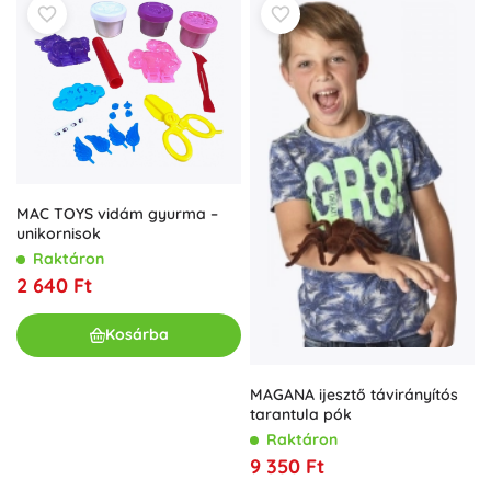
MAC TOYS vidám gyurma –
unikornisok
Raktáron
2 640 Ft
Kosárba
MAGANA ijesztő távirányítós
tarantula pók
Raktáron
9 350 Ft