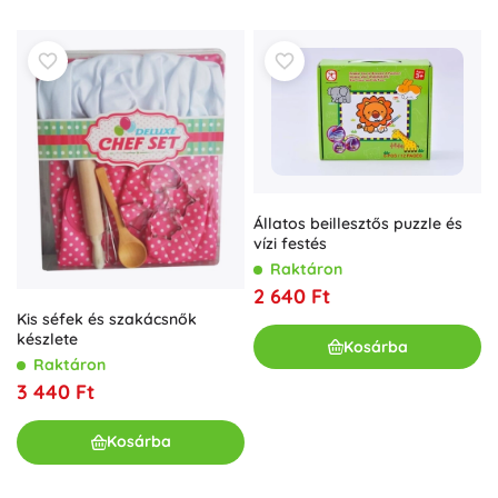
Állatos beillesztős puzzle és
vízi festés
Raktáron
2 640 Ft
Kis séfek és szakácsnők
készlete
Kosárba
Raktáron
3 440 Ft
Kosárba