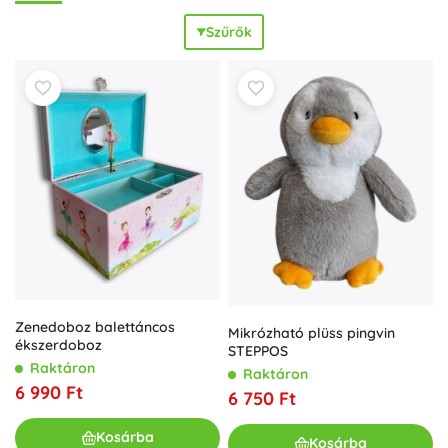
kéz–szem koordinációt, az alakok, színek és számok
Szűrők
felismerését. Az építőkészletek, kísérletező szettek és
kirakók erősítik a térlátást, a türelmet és a
kreativitást
, míg
az RC autók és technológiai újdonságok kíváncsiságra és a
problémamegoldásra
ösztönöznek. A Mac Toys
kínálatában talál játékokat kisgyermekeknek, óvodásoknak
és iskolásoknak egyaránt – a puha plüssöktől és fürdős
játékoktól a kreatív készleteken át egészen az
akciószettekig és a távirányítós autókig. Az ergonomikus
formák és az egyszerű kezelhetőség a játékot
kényelmessé
és
szórakoztatóvá
teszik fiúknak és
lányoknak egyaránt. A Mac Toys
remek ajándékötlet
bármilyen alkalomra, és rengeteg inspirációt és örömöt
hoz a gyerekszobákba.
Zenedoboz balettáncos
Mikrózható plüss pingvin
ékszerdoboz
STEPPOS
Raktáron
Raktáron
6 990 Ft
6 750 Ft
Kosárba
Kosárba