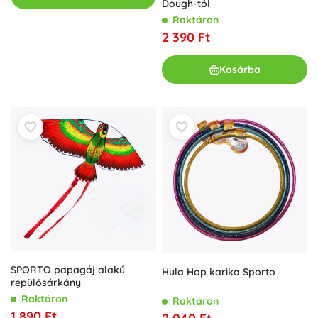
Dough-tól
Raktáron
2 390 Ft
Kosárba
SPORTO papagáj alakú
Hula Hop karika Sporto
repülősárkány
Raktáron
Raktáron
1 890 Ft