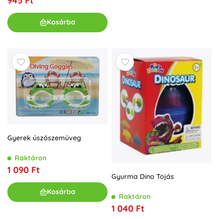
945 Ft
Kosárba
Gyerek úszószemüveg
Raktáron
1 090 Ft
Gyurma Dino Tojás
Kosárba
Raktáron
1 040 Ft