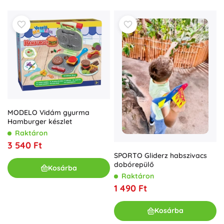
MODELO Vidám gyurma
Hamburger készlet
Raktáron
3 540 Ft
SPORTO Gliderz habszivacs
dobórepülő
Kosárba
Raktáron
1 490 Ft
Kosárba