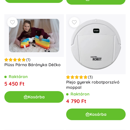
(1)
Plüss Párna Bárányka Déčko
Raktáron
(3)
Plejo gyerek robotporszívó
5 450 Ft
moppal
Raktáron
Kosárba
4 790 Ft
Kosárba