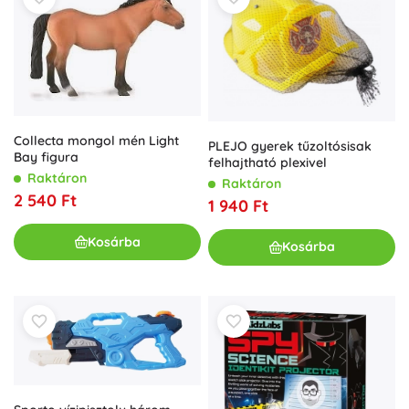
Collecta mongol mén Light
PLEJO gyerek tűzoltósisak
Bay figura
felhajtható plexivel
Raktáron
Raktáron
2 540 Ft
1 940 Ft
Kosárba
Kosárba