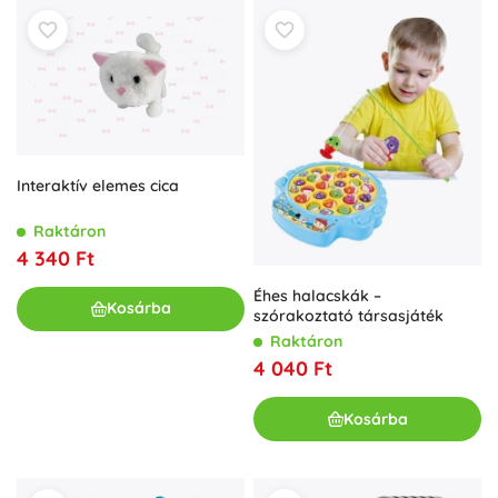
Interaktív elemes cica
Raktáron
4 340 Ft
Éhes halacskák –
Kosárba
szórakoztató társasjáték
Raktáron
4 040 Ft
Kosárba