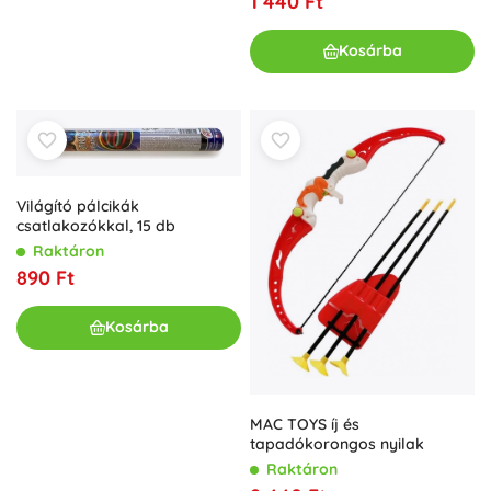
1 440 Ft
Kosárba
Világító pálcikák
csatlakozókkal, 15 db
Raktáron
890 Ft
Kosárba
MAC TOYS íj és
tapadókorongos nyilak
Raktáron