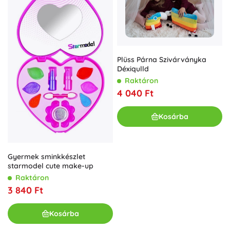
Plüss Párna Szivárványka
Déxiqulld
Raktáron
4 040 Ft
Kosárba
Gyermek sminkkészlet
starmodel cute make-up
Raktáron
3 840 Ft
Kosárba