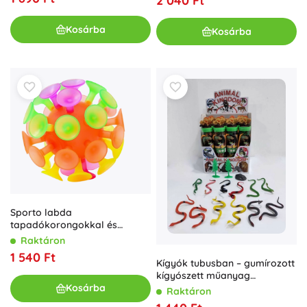
2 040 Ft
Kosárba
Kosárba
Sporto labda
tapadókorongokkal és
fénnyel, 10 cm
Raktáron
1 540 Ft
Kígyók tubusban – gumírozott
kígyószett műanyag
dobozban
Kosárba
Raktáron