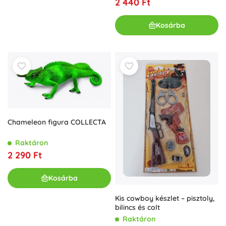
2 440 Ft
Kosárba
Chameleon figura COLLECTA
Raktáron
2 290 Ft
Kosárba
Kis cowboy készlet – pisztoly,
bilincs és colt
Raktáron