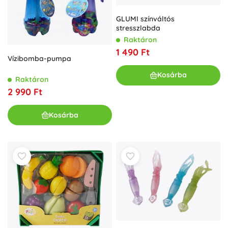
GLUMI színváltós
stresszlabda
Raktáron
1 490 Ft
Vízibomba-pumpa
Kosárba
Raktáron
2 990 Ft
Kosárba