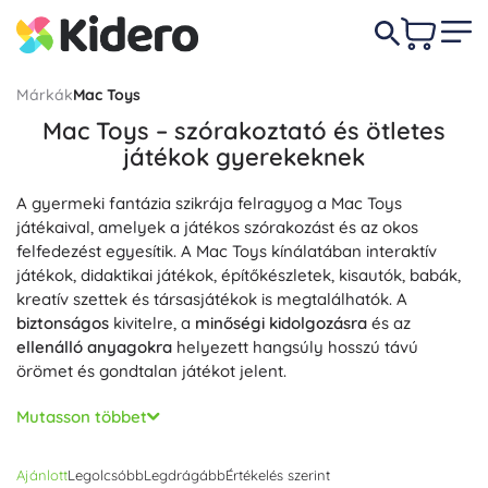
Márkák
Mac Toys
Mac Toys – szórakoztató és ötletes
játékok gyerekeknek
A gyermeki fantázia szikrája felragyog a Mac Toys
játékaival, amelyek a játékos szórakozást és az okos
felfedezést egyesítik. A Mac Toys kínálatában interaktív
játékok, didaktikai játékok, építőkészletek, kisautók, babák,
kreatív szettek és társasjátékok is megtalálhatók. A
biztonságos
kivitelre, a
minőségi kidolgozásra
és az
ellenálló anyagokra
helyezett hangsúly hosszú távú
örömet és gondtalan játékot jelent.
A fény- és hangeffektekkel ellátott interaktív Mac Toys
Mutasson többet
játékok bevonják a gyerekeket a játékba, és
támogatják a
koncentrációt
valamint a természetes tanulást. A didaktikai
Ajánlott
Legolcsóbb
Legdrágább
Értékelés szerint
játékok és logikai feladatok fejlesztik a finommotorikát, a