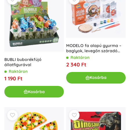
MODELO fa alapú gyurma –
baglyok, levegőn száradó
kreatív anyag
Raktáron
BUBLI buborékfújó
2 340 Ft
állatfigurával
Raktáron
Kosárba
1 190 Ft
Kosárba