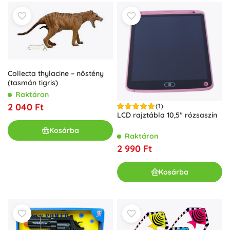
Collecta thylacine – nőstény
(tasmán tigris)
Raktáron
2 040 Ft
(1)
LCD rajztábla 10,5" rózsaszín
Kosárba
Raktáron
2 990 Ft
Kosárba