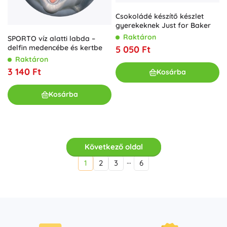
Csokoládé készítő készlet
gyerekeknek Just for Baker
Raktáron
SPORTO víz alatti labda –
delfin medencébe és kertbe
5 050 Ft
Raktáron
3 140 Ft
Kosárba
Kosárba
Következő oldal
…
1
2
3
6