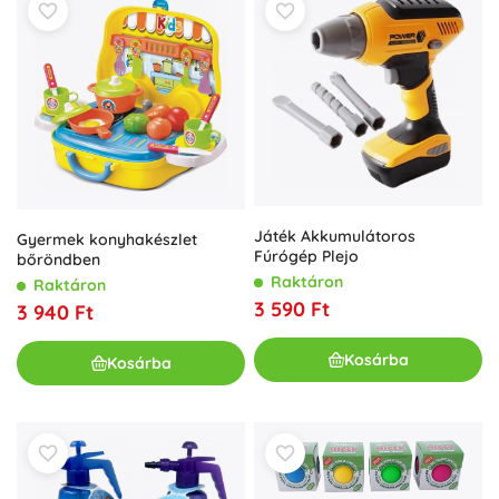
Játék Akkumulátoros
Gyermek konyhakészlet
Fúrógép Plejo
bőröndben
Raktáron
Raktáron
3 590 Ft
3 940 Ft
Kosárba
Kosárba