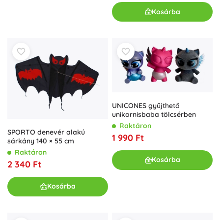
Kosárba
UNICONES gyűjthető
unikornisbaba tölcsérben
Raktáron
SPORTO denevér alakú
1 990 Ft
sárkány 140 × 55 cm
Raktáron
Kosárba
2 340 Ft
Kosárba