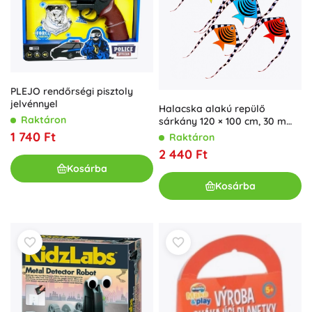
PLEJO rendőrségi pisztoly
jelvénnyel
Halacska alakú repülő
Raktáron
sárkány 120 × 100 cm, 30 m
zsinórral
1 740 Ft
Raktáron
2 440 Ft
Kosárba
Kosárba