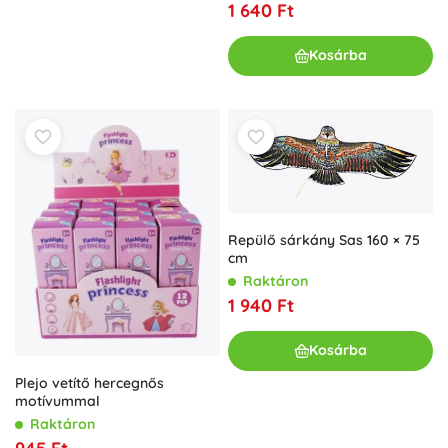
1 640 Ft
Kosárba
Repülő sárkány Sas 160 × 75
cm
Raktáron
1 940 Ft
Kosárba
Plejo vetítő hercegnős
motívummal
Raktáron