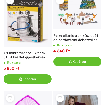
Farm állatfigurák készlet 25
db hordozható dobozzal és
játékszőnyeggel
Raktáron
4 640 Ft
4M konzervrobot – kreatív
STEM készlet gyerekeknek
Kosárba
Raktáron
5 850 Ft
Kosárba