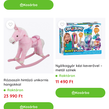
Kosárba
Nyálkagyár kézi keverővel –
metál színek
Raktáron
Rózsaszín hintázó unikornis
11 490 Ft
hangokkal
Raktáron
Kosárba
23 990 Ft
Kosárba