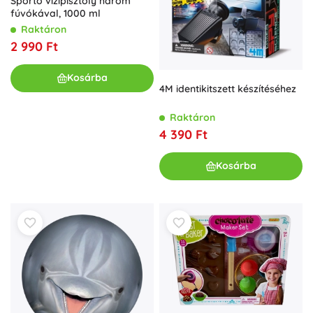
Sporto vízipisztoly három
fúvókával, 1000 ml
Raktáron
2 990 Ft
Kosárba
4M identikitszett készítéséhez
Raktáron
4 390 Ft
Kosárba