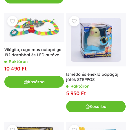
Világító, rugalmas autópálya
192 darabbal és LED autóval
Raktáron
10 490 Ft
Ismétlő és éneklő papagáj
játék STEPPOS
Kosárba
Raktáron
5 950 Ft
Kosárba