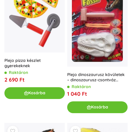
Plejo pizza készlet
gyerekeknek
Raktáron
Plejo dinoszaurusz kövületek
2 690 Ft
– dinoszaurusz-csontváz
ásatási készlet
Raktáron
Kosárba
1 040 Ft
Kosárba