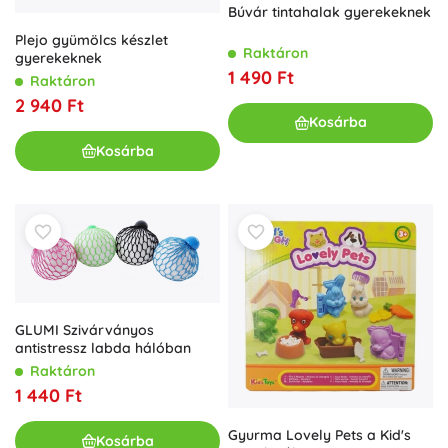
Búvár tintahalak gyerekeknek
Plejo gyümölcs készlet
Raktáron
gyerekeknek
1 490 Ft
Raktáron
2 940 Ft
Kosárba
Kosárba
GLUMI Szivárványos
antistressz labda hálóban
Raktáron
1 440 Ft
Gyurma Lovely Pets a Kid's
Kosárba