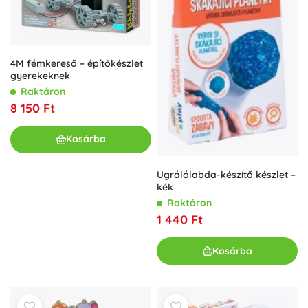
4M fémkereső – építőkészlet
gyerekeknek
Raktáron
8 150 Ft
Kosárba
Ugrálólabda-készítő készlet –
kék
Raktáron
1 440 Ft
Kosárba