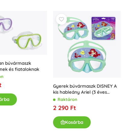
Fürdőjátékok
an búvármaszk
ek és fiataloknak
Könyvek
on
Foglalkoztató és szórakoztató füzetek
t
Gyerek búvármaszk DISNEY A
A legkisebbeknek
kis hableány Ariel (3 éves
kortól)
Könyvkiegészítők
árba
Raktáron
Képeslapok
2 290 Ft
Kis mesélőknek
Kosárba
+
Mutasson többet