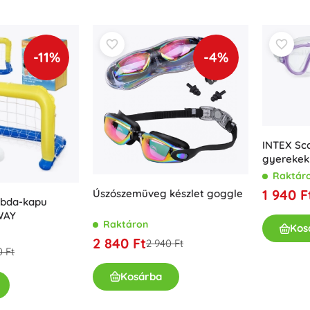
Fegyverek
Pisztolyok
Kardok és tőrök
-11%
-4%
Vízpisztolyok
Íjak
Számszeríjak
+
Mutasson többet
INTEX Sc
gyerekekn
Gyermekruházat
Raktár
Babaruházat
1 940 F
Úszószemüveg készlet goggle
labda-kapu
Pólók
WAY
Raktáron
Cipő
Kos
2 840 Ft
2 940 Ft
Pulóverek és kardigánok
0 Ft
Zoknik és harisnyák
Kosárba
+
Mutasson többet