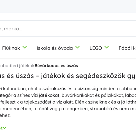
Fiúknak
Iskola és óvoda
LEGO
Fából k
1-3 év
1-3 év
1-3 év
Képzőművészeti eszközök
Duplo
Motorikus játékok
Témák
zabadtéri játékok
Búvárkodás és úszás
Gyurma
Dinoszauruszok
s és úszás – játékok és segédeszközök g
Színes ceruzák
Vasút
ízi kalandban, ahol a
Filcek
Egyszarvúk
szórakozás
és a
biztonság
minden csobbanás
9-12 év
9-12 év
9-12 év
Icons
Didaktikai játékok
tegória színes
vízi játékokat
, búvárkarikákat és pálcikákat, lab
Bélyegzők
Hercegnők
ejlesztik a tájékozódást a víz alatt. Élénk színeiknek és a
jó lát
Kötények és terítők
Katonák
a medencében, a tónál vagy a tengerben,
strapabíró
és
nem mé
+
+
Mutasson többet
Mutasson többet
éhez.
Friends
Építőkészletek
és bátor kis búvároknak válasszon
úszószemüveget
és búvármas
et
konpánttal és széles látómezővel,
snorkelt
dry-top rendszerrel é
Ivópalackok
Kreatív és fejlesztő játékok