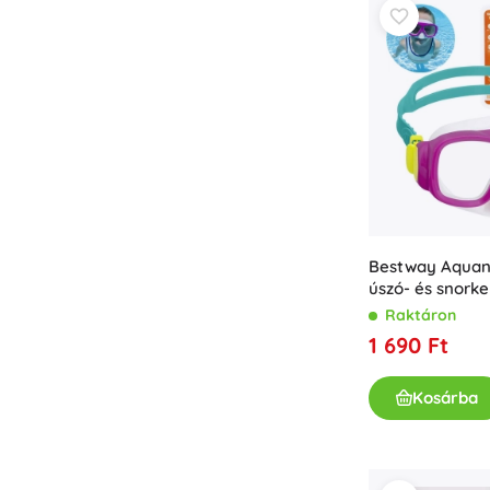
Bestway Aqua
úszó- és snork
Raktáron
1 690 Ft
Kosárba