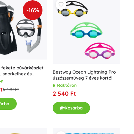
-16%
fekete búvárkészlet
Bestway Ocean Lightning Pro
 snorkelhez és
úszószemüveg 7 éves kortól
hoz
on
Raktáron
t
6 490 Ft
2 540 Ft
árba
Kosárba