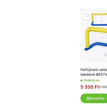
Bababútor és -felszerelés
Biztonság
Etetés és szoptatás
Fürdetés
Babakocsik
Alvás
+
Mutasson többet
Elektronikus játékok
Távirányítós játékok
Felfújható vízi
Játékkonzolok
labdával BEST
Drónok
Raktáron
Nézze meg a weboldalt.
5 350 Ft
5 95
Mikroszkópok és távcsövek
+
Mutasson többet
Kosárba