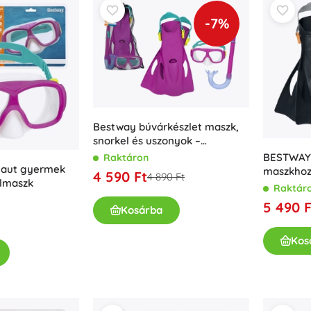
-7%
Bestway búvárkészlet maszk,
snorkel és uszonyok –
Rózsaszín
BESTWAY 
Raktáron
naut gyermek
maszkhoz,
4 590 Ft
4 890 Ft
elmaszk
uszonyok
Raktár
5 490 F
Kosárba
Kos