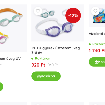
-12%
Vízialatti
Raktár
INTEX gyerek úszószemüveg
1 740 F
3–8 év
Raktáron
szemüveg UV
Kos
920 Ft
1 040 Ft
sel 3–8
Kosárba