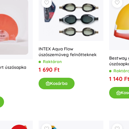
INTEX Aqua Flow
úszószemüveg felnőtteknek
Bestway g
Raktáron
úszósapka
rt úszósapka
1 690 Ft
Raktár
1 140 F
Kosárba
Kos