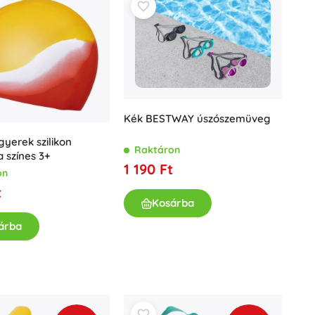
Kék BESTWAY úszószemüveg
yerek szilikon
Raktáron
 színes 3+
1 190 Ft
on
t
Kosárba
árba