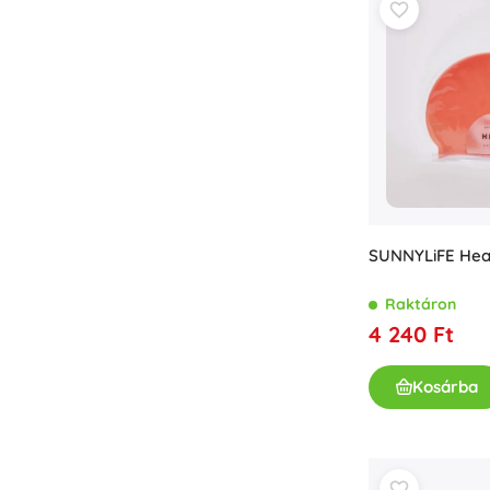
SUNNYLiFE Hea
Raktáron
4 240 Ft
Kosárba