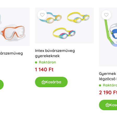
Kislányoknak
Ékszerek
Táskák
Ékszerdobozok
Intex búvárszemüveg
várszemüveg
gyerekeknek
Raktáron
1 140 Ft
Gyermek 
légzőcső
Kosárba
Raktár
2 190 F
Kos