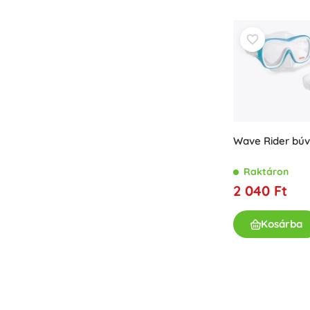
Kiegészítők
Elemtípusok
Pótalkatrészek
Pumpák
Üzletfelszerelés
Wave Rider bú
Raktáron
2 040 Ft
Kosárba