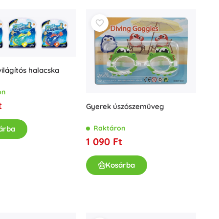
 világítós halacska
on
t
Gyerek úszószemüveg
Raktáron
árba
1 090 Ft
Kosárba