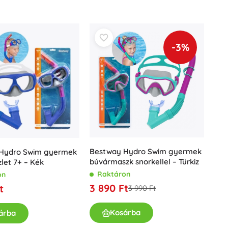
Jurassic World
Ünneplések
Jelmezek
Jelmez kiegészítők
-3%
One Piece
Halloween
Húsvét
Gabby varázslatos házikója
Játékok a legkisebbeknek
Csörgők, rágókák és cumik
A Gyűrűk Ura
Interaktív játékok
Bestway Hydro Swim gyermek
Hydro Swim gyermek
Kirakók, kalapálók, kockák
búvármaszk snorkellel – Türkiz
let 7+ – Kék
Alvókák és ölelgetők
Raktáron
on
3 890 Ft
Húzós és gurulós játékok
t
3 990 Ft
+
Mutasson többet
Kosárba
árba