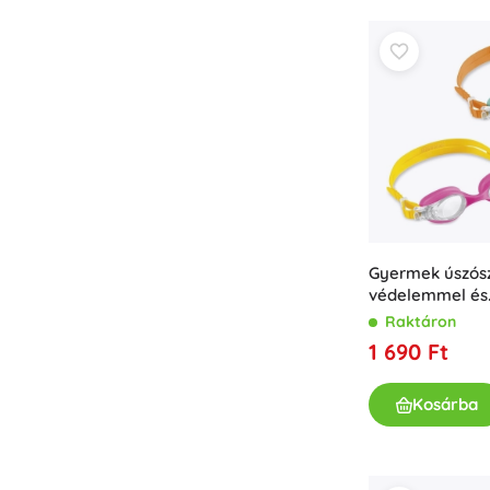
Gyermek úszó
védelemmel és
páramentesítés
Raktáron
éveseknek
1 690 Ft
Kosárba