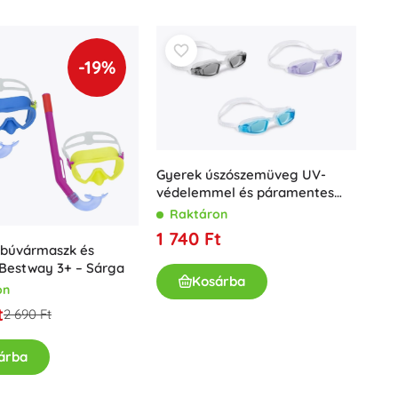
Ajándékutalványok
-19%
Gyerek úszószemüveg UV-
védelemmel és páramentes
bevonattal
Raktáron
1 740 Ft
búvármaszk és
 Bestway 3+ – Sárga
Kosárba
on
t
2 690 Ft
árba