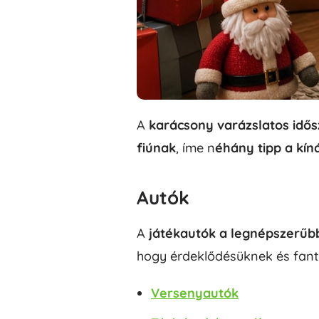
Architecture
Szabadtéri játékok
Gyerek járművek
Homokozójátékok
Dots
Vízijátékok
Buborékfújók
+
Mutasson többet
A
karácsony varázslatos idős
Batman
fiúnak
, íme n
éhány tipp a kín
Gyerekszoba
Dekorációk
Autók
Vidiyo
Éjszakai fények és vetítők
Tárolóhely
A
játékautók a legnépszerűb
Ugráló- és hintajátékok
hogy érdeklődésüknek és fant
Avatar
Sátrak és házikók
+
Mutasson többet
Versenyautók