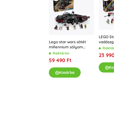
LEGO St
vadászg
Lego star wars sötét
millennium sólyom
Raktá
75389 űrhajó
Raktáron
23 990
építőkészlet
59 490 Ft
Ko
Kosárba