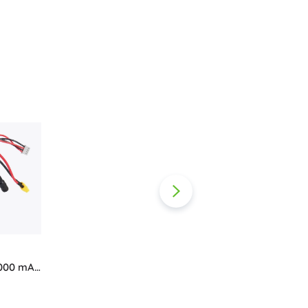
Fürdőjátékok
Könyvek
Foglalkoztató és szórakoztató füzetek
A legkisebbeknek
Könyvkiegészítők
Képeslapok
Kis mesélőknek
0000 mAh
+
Mutasson többet
oz