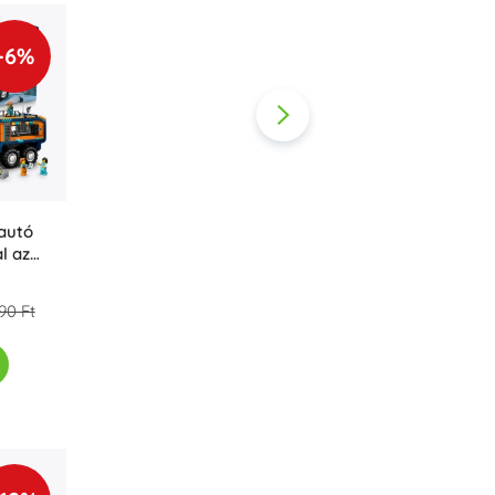
-6%
autó
l az
90 Ft