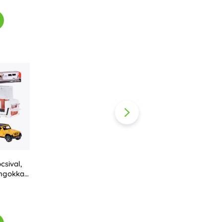
Ajándékutalványok
csival,
ngokkal