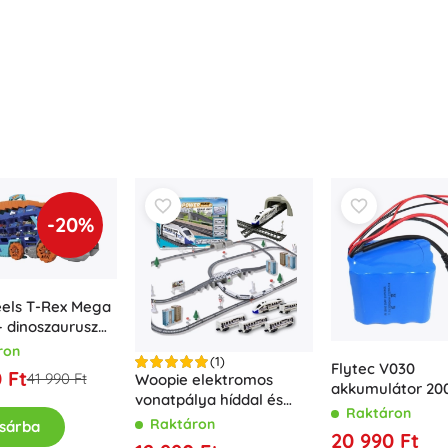
Fegyverek
Pisztolyok
Kardok és tőrök
Vízpisztolyok
Íjak
Számszeríjak
+
Mutasson többet
-20%
Gyermekruházat
Babaruházat
Pólók
els T-Rex Mega
 – dinoszaurusz
Cipő
 és versenypálya
ron
Pulóverek és kardigánok
(1)
Flytec V030
 Ft
41 990 Ft
Zoknik és harisnyák
Woopie elektromos
akkumulátor 2
vonatpálya híddal és
+
Mutasson többet
li‑ion 12 V
Raktáron
alagúttal, 86 elem, 9,14
Raktáron
sárba
horgászcsónakh
20 990 Ft
m pálya