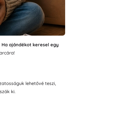
Jurassic World
Ünneplések
Jelmezek
Jelmez kiegészítők
One Piece
Halloween
Húsvét
.
Ha ajándékot keresel egy
Gabby varázslatos házikója
arcára!
Játékok a legkisebbeknek
Csörgők, rágókák és cumik
A Gyűrűk Ura
Interaktív játékok
Kirakók, kalapálók, kockák
ozatosságuk lehetővé teszi,
Alvókák és ölelgetők
zák ki.
Húzós és gurulós játékok
+
Mutasson többet