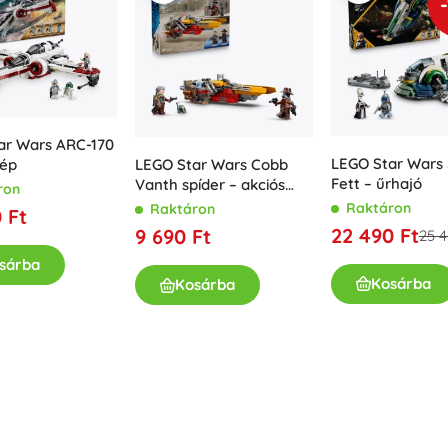
ar Wars ARC-170
LEGO Star Wars
ép
LEGO Star Wars Cobb
Fett – űrhajó
Vanth spíder – akciós
ron
építőkészlet
Raktáron
Raktáron
 Ft
gyerekeknek
22 490 Ft
9 690 Ft
25 4
sárba
Kosárba
Kosárba