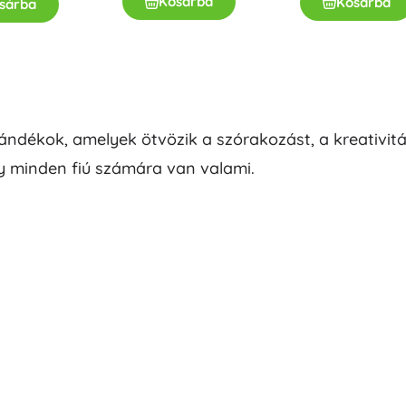
Kosárba
Kosárba
sárba
k
ndékok, amelyek ötvözik a szórakozást, a kreativitá
gy minden fiú számára van valami.