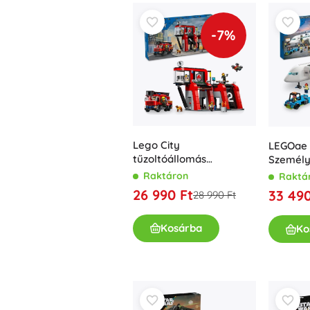
-7%
Lego City
LEGOae 
tűzoltóállomás
Személys
tűzoltóautóval
repülőg
Raktáron
Raktá
26 990 Ft
33 490
28 990 Ft
Kosárba
Ko