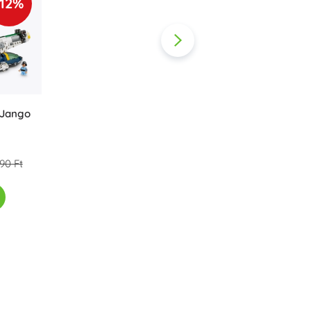
-12%
 Jango
90 Ft