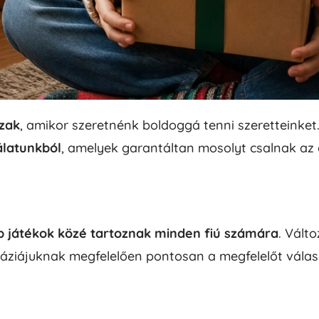
Bluey
Plüssfigurák
Plüssfigurák filmekből és mesékből
Interaktív plüssök
Művészet
Kulcstartók és függődíszek
Plüssök és alvókák a legkisebbeknek
+
Mutasson többet
zak
, amikor szeretnénk boldoggá tenni szeretteinket
DC
álatunkból
, amelyek garantáltan mosolyt csalnak az 
Babák és kisbabák
Babák
Wednesday
Baba kiegészítők
Babák
b játékok közé tartoznak minden fiú számára
. Vált
Baba kiegészítők
áziájuknak megfelelően pontosan a megfelelőt válass
Jégvarázs
Textilbabák
+
Mutasson többet