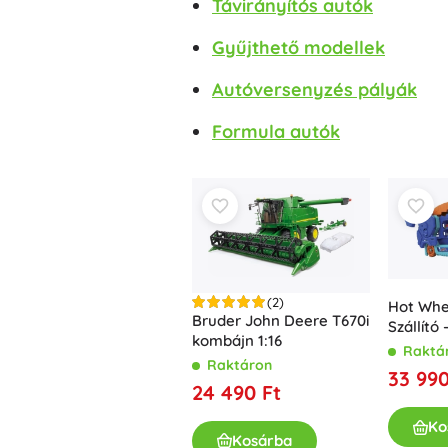
Távirányítós autók
Bababútor és -felszerelés
Biztonság
Gyűjthető modellek
Etetés és szoptatás
Autóversenyzés pályák
Fürdetés
Babakocsik
Formula autók
Alvás
+
Mutasson többet
Elektronikus játékok
Távirányítós játékok
Játékkonzolok
(2)
Hot Whe
Bruder John Deere T670i
Szállító
Drónok
kombájn 1:16
szállító
Raktá
Nézze meg a weboldalt.
Raktáron
33 990
Mikroszkópok és távcsövek
24 490 Ft
+
Mutasson többet
Ko
Kosárba