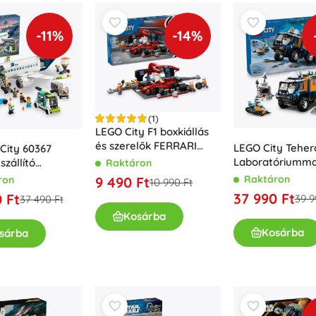
-11%
-14%
(1)
LEGO City F1 boxkiállás
és szerelők FERRARI
LEGO City Teher
City 60367
együlésessel
Laboratóriumma
zállító
Raktáron
Északi-sarki
ép
Raktáron
9 490 Ft
ron
10 990 Ft
Felfedezőknek
37 990 Ft
 Ft
39 9
37 490 Ft
Kosárba
Kosárba
sárba